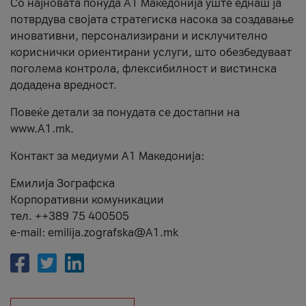
Со најновата понуда А1 Македонија уште еднаш ја
потврдува својата стратегиска насока за создавање
иновативни, персонализирани и исклучително
кориснички ориентирани услуги, што обезбедуваат
поголема контрола, флексибилност и вистинска
додадена вредност.
Повеќе детали за понудата се достапни на
www.А1.mk.
Контакт за медиуми А1 Македонија:
Емилија Зографска
Корпоративни комуникации
тел. ++389 75 400505
e-mail: emilija.zografska@A1.mk