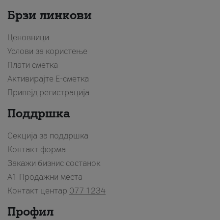
Брзи линкови
Ценовници
Услови за користење
Плати сметка
Активирајте Е-сметка
Припејд регистрација
Поддршка
Секција за поддршка
Контакт форма
Закажи бизнис состанок
A1 Продажни места
Контакт центар
077 1234
Профил