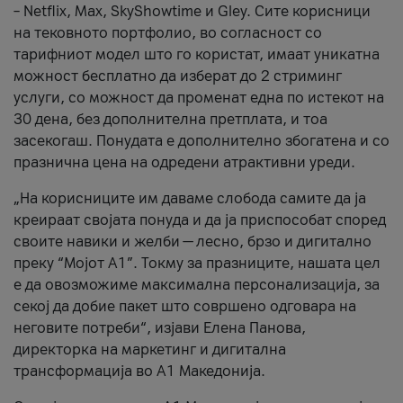
– Netflix, Max, SkyShowtime и Gley. Сите корисници
на тековното портфолио, во согласност со
тарифниот модел што го користат, имаат уникатна
можност бесплатно да изберат до 2 стриминг
услуги, со можност да променат една по истекот на
30 дена, без дополнителна претплата, и тоа
засекогаш. Понудата е дополнително збогатена и со
празнична цена на одредени атрактивни уреди.
„На корисниците им даваме слобода самите да ја
креираат својата понуда и да ја приспособат според
своите навики и желби — лесно, брзо и дигитално
преку “Мојот А1”. Токму за празниците, нашата цел
е да овозможиме максимална персонализација, за
секој да добие пакет што совршено одговара на
неговите потреби“, изјави Елена Панова,
директорка на маркетинг и дигитална
трансформација во А1 Македонија.