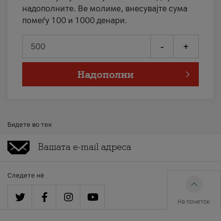
надополните. Ве молиме, внесувајте сума
помеѓу 100 и 1000 денари.
-
+
Надополни
Бидете во тек
Следете нè
На почеток