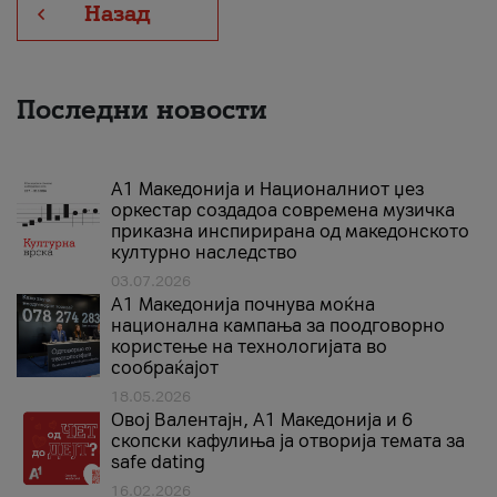
Назад
Последни новости
А1 Македонија и Националниот џез
оркестар создадоа современа музичка
приказна инспирирана од македонското
културно наследство
03.07.2026
A1 Македонија почнува моќна
национална кампања за поодговорно
користење на технологијата во
сообраќајот
18.05.2026
Овој Валентајн, A1 Македонија и 6
скопски кафулиња ја отворија темата за
safe dating
16.02.2026