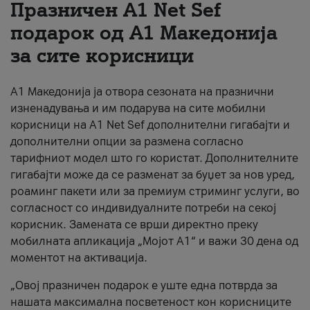
Празничен A1 Net Sеf
За нас
подарок од А1 Македонија
за сите корисници
#ПодобарОнлајн
А1 Македонија ја отвора сезоната на празнични
изненадувања и им подарува на сите мобилни
корисници на A1 Net Sef дополнителни гигабајти и
дополнителни опции за размена согласно
тарифниот модел што го користат. Дополнителните
гигабајти може да се разменат за буџет за нов уред,
роаминг пакети или за премиум стриминг услуги, во
согласност со индивидуалните потреби на секој
корисник. Замената се врши директно преку
мобилната апликација „Мојот А1“ и важи 30 дена од
моментот на активација.
„Овој празничен подарок е уште една потврда за
нашата максимална посветеност кон корисниците