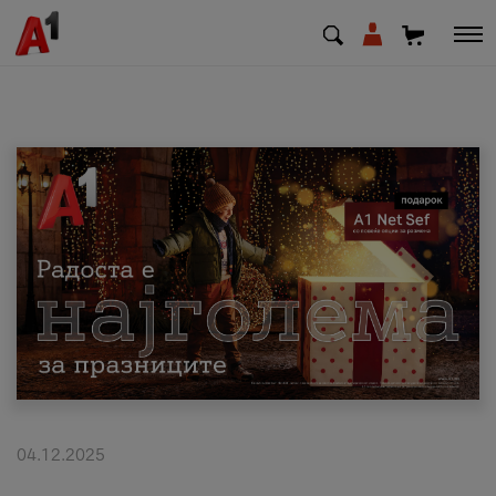
МК
EN
SQ
Приватни
Деловни
Поддршка
Надополни кредит
04.12.2025
Плати сметка