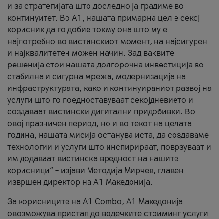
и за стратегијата што доследно ја градиме во
континуитет. Во А1, нашата примарна цел е секој
корисник да го добие токму она што му е
најпотребно во вистинскиот момент, на најсигурен
и најквалитетен можен начин. Зад ваквите
решенија стои нашата долгорочна инвестиција во
стабилна и сигурна мрежа, модернизација на
инфраструктурата, како и континуираниот развој на
услуги што го поедноставуваат секојдневието и
создаваат вистински дигитални придобивки. Во
овој празничен период, но и во текот на целата
година, нашата мисија останува иста, да создаваме
технологии и услуги што инспирираат, поврзуваат и
им додаваат вистинска вредност на нашите
корисници“ – изјави Методија Мирчев, главен
извршен директор на А1 Македонија.
За корисниците на A1 Combo, А1 Македонија
овозможува пристап до водечките стриминг услуги