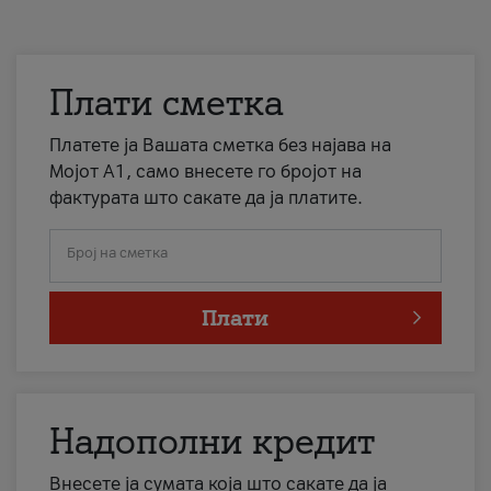
Плати сметка
Платете ја Вашата сметка без најава на
Мојот А1, само внесете го бројот на
фактурата што сакате да ја платите.
Број на сметка
Плати
Надополни кредит
Внесете ја сумата која што сакате да ја