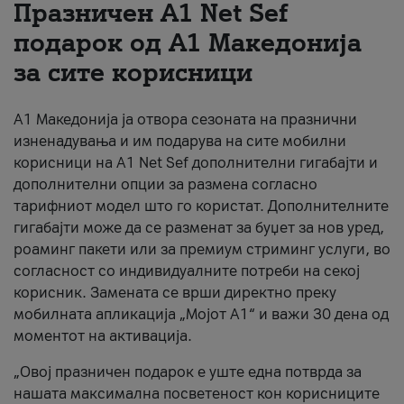
Празничен A1 Net Sеf
За нас
подарок од А1 Македонија
за сите корисници
#ПодобарОнлајн
А1 Македонија ја отвора сезоната на празнични
изненадувања и им подарува на сите мобилни
корисници на A1 Net Sef дополнителни гигабајти и
дополнителни опции за размена согласно
тарифниот модел што го користат. Дополнителните
гигабајти може да се разменат за буџет за нов уред,
роаминг пакети или за премиум стриминг услуги, во
согласност со индивидуалните потреби на секој
корисник. Замената се врши директно преку
мобилната апликација „Мојот А1“ и важи 30 дена од
моментот на активација.
„Овој празничен подарок е уште една потврда за
нашата максимална посветеност кон корисниците