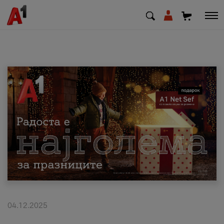
МК
EN
SQ
Приватни
Деловни
Поддршка
Надополни кредит
04.12.2025
Плати сметка