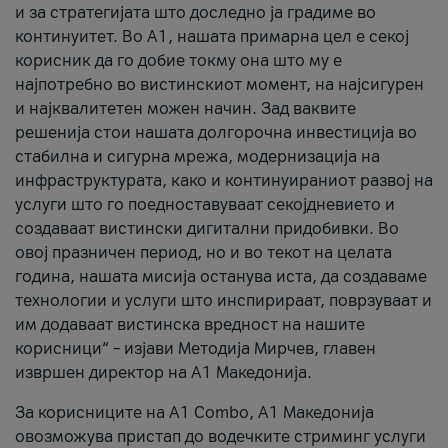
и за стратегијата што доследно ја градиме во
континуитет. Во А1, нашата примарна цел е секој
корисник да го добие токму она што му е
најпотребно во вистинскиот момент, на најсигурен
и најквалитетен можен начин. Зад ваквите
решенија стои нашата долгорочна инвестиција во
стабилна и сигурна мрежа, модернизација на
инфраструктурата, како и континуираниот развој на
услуги што го поедноставуваат секојдневието и
создаваат вистински дигитални придобивки. Во
овој празничен период, но и во текот на целата
година, нашата мисија останува иста, да создаваме
технологии и услуги што инспирираат, поврзуваат и
им додаваат вистинска вредност на нашите
корисници“ – изјави Методија Мирчев, главен
извршен директор на А1 Македонија.
За корисниците на A1 Combo, А1 Македонија
овозможува пристап до водечките стриминг услуги