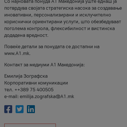
Со најновата понуда А1 Македонија уште еднаш ја
потврдува својата стратегиска насока за создавање
иновативни, персонализирани и исклучително
кориснички ориентирани услуги, што обезбедуваат
поголема контрола, флексибилност и вистинска
додадена вредност.
Повеќе детали за понудата се достапни на
www.А1.mk.
Контакт за медиуми А1 Македонија:
Емилија Зографска
Корпоративни комуникации
тел. ++389 75 400505
e-mail: emilija.zografska@A1.mk