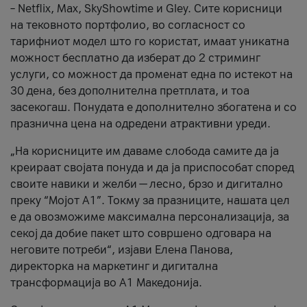
– Netflix, Max, SkyShowtime и Gley. Сите корисници
на тековното портфолио, во согласност со
тарифниот модел што го користат, имаат уникатна
можност бесплатно да изберат до 2 стриминг
услуги, со можност да променат една по истекот на
30 дена, без дополнителна претплата, и тоа
засекогаш. Понудата е дополнително збогатена и со
празнична цена на одредени атрактивни уреди.
„На корисниците им даваме слобода самите да ја
креираат својата понуда и да ја приспособат според
своите навики и желби — лесно, брзо и дигитално
преку “Мојот А1”. Токму за празниците, нашата цел
е да овозможиме максимална персонализација, за
секој да добие пакет што совршено одговара на
неговите потреби“, изјави Елена Панова,
директорка на маркетинг и дигитална
трансформација во А1 Македонија.