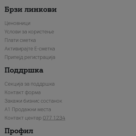
Брзи линкови
Ценовници
Услови за користење
Плати сметка
Активирајте Е-сметка
Припејд регистрација
Поддршка
Секција за поддршка
Контакт форма
Закажи бизнис состанок
A1 Продажни места
Контакт центар
077 1234
Профил