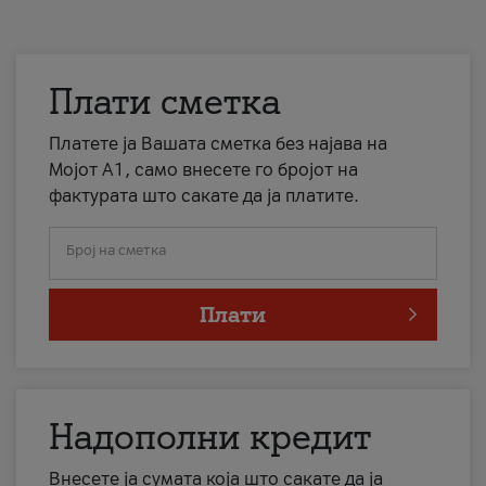
Плати сметка
Платете ја Вашата сметка без најава на
Мојот А1, само внесете го бројот на
фактурата што сакате да ја платите.
Број на сметка
Плати
Надополни кредит
Внесете ја сумата која што сакате да ја