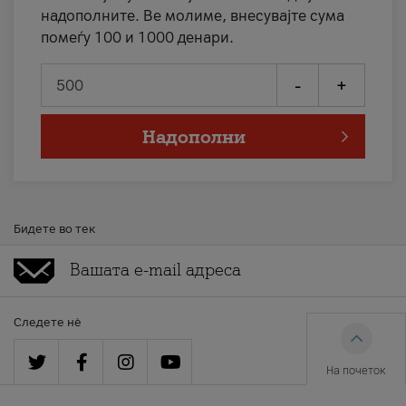
надополните. Ве молиме, внесувајте сума
помеѓу 100 и 1000 денари.
-
+
Надополни
Бидете во тек
Следете нè
На почеток