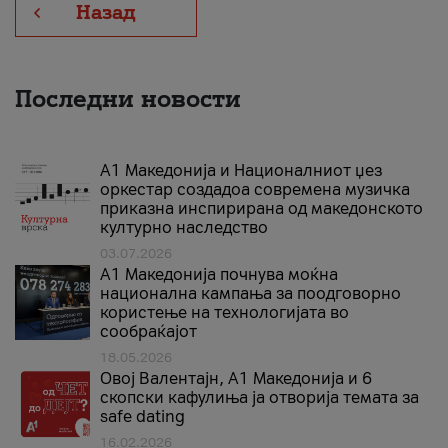
Назад
Последни новости
А1 Македонија и Националниот џез
оркестар создадоа современа музичка
приказна инспирирана од македонското
културно наследство
03.07.2026
A1 Македонија почнува моќна
национална кампања за поодговорно
користење на технологијата во
сообраќајот
18.05.2026
Овој Валентајн, A1 Македонија и 6
скопски кафулиња ја отворија темата за
safe dating
16.02.2026