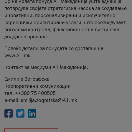
Со најновата понуда А1 Македонија уште еднаш ја
потврдува својата стратегиска насока за создавање
иновативни, персонализирани и исклучително
кориснички ориентирани услуги, што обезбедуваат
поголема контрола, флексибилност и вистинска
додадена вредност.
Повеќе детали за понудата се достапни на
www.А1.mk.
Контакт за медиуми А1 Македонија:
Емилија Зографска
Корпоративни комуникации
тел. ++389 75 400505
e-mail: emilija.zografska@A1.mk