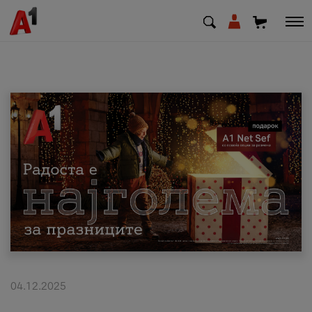
МК
EN
SQ
Приватни
Деловни
Поддршка
Надополни кредит
04.12.2025
Плати сметка