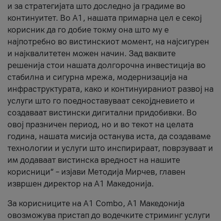
и за стратегијата што доследно ја градиме во
континуитет. Во А1, нашата примарна цел е секој
корисник да го добие токму она што му е
најпотребно во вистинскиот момент, на најсигурен
и најквалитетен можен начин. Зад ваквите
решенија стои нашата долгорочна инвестиција во
стабилна и сигурна мрежа, модернизација на
инфраструктурата, како и континуираниот развој на
услуги што го поедноставуваат секојдневието и
создаваат вистински дигитални придобивки. Во
овој празничен период, но и во текот на целата
година, нашата мисија останува иста, да создаваме
технологии и услуги што инспирираат, поврзуваат и
им додаваат вистинска вредност на нашите
корисници“ – изјави Методија Мирчев, главен
извршен директор на А1 Македонија.
За корисниците на A1 Combo, А1 Македонија
овозможува пристап до водечките стриминг услуги