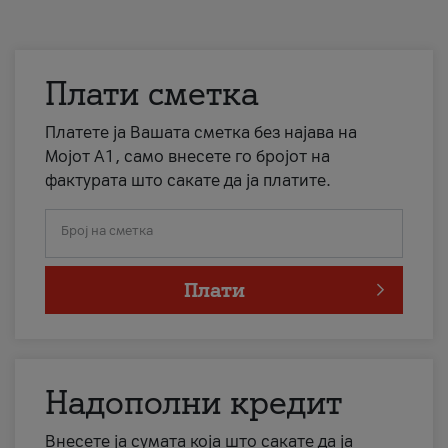
Плати сметка
Платете ја Вашата сметка без најава на
Мојот А1, само внесете го бројот на
фактурата што сакате да ја платите.
Број на сметка
Плати
Надополни кредит
Внесете ја сумата која што сакате да ја