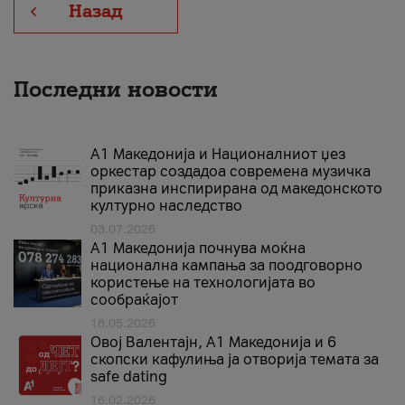
Назад
Последни новости
А1 Македонија и Националниот џез
оркестар создадоа современа музичка
приказна инспирирана од македонското
културно наследство
03.07.2026
A1 Македонија почнува моќна
национална кампања за поодговорно
користење на технологијата во
сообраќајот
18.05.2026
Овој Валентајн, A1 Македонија и 6
скопски кафулиња ја отворија темата за
safe dating
16.02.2026