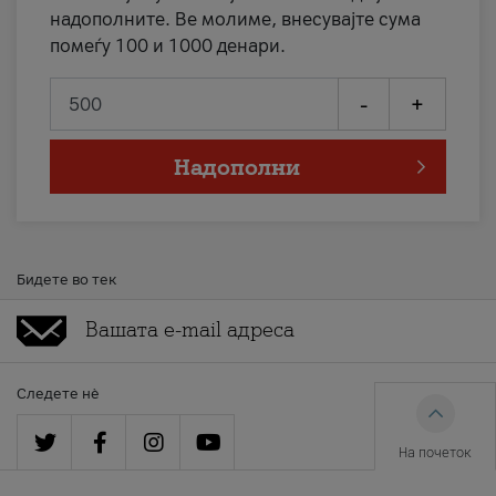
надополните. Ве молиме, внесувајте сума
помеѓу 100 и 1000 денари.
-
+
Надополни
Бидете во тек
Следете нè
На почеток