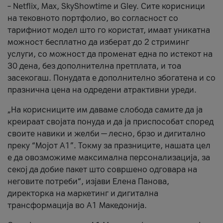
– Netflix, Max, SkyShowtime и Gley. Сите корисници
на тековното портфолио, во согласност со
тарифниот модел што го користат, имаат уникатна
можност бесплатно да изберат до 2 стриминг
услуги, со можност да променат една по истекот на
30 дена, без дополнителна претплата, и тоа
засекогаш. Понудата е дополнително збогатена и со
празнична цена на одредени атрактивни уреди.
„На корисниците им даваме слобода самите да ја
креираат својата понуда и да ја приспособат според
своите навики и желби — лесно, брзо и дигитално
преку “Мојот А1”. Токму за празниците, нашата цел
е да овозможиме максимална персонализација, за
секој да добие пакет што совршено одговара на
неговите потреби“, изјави Елена Панова,
директорка на маркетинг и дигитална
трансформација во А1 Македонија.