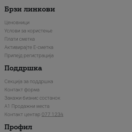
Брзи линкови
Ценовници
Услови за користење
Плати сметка
Активирајте Е-сметка
Припејд регистрација
Поддршка
Секција за поддршка
Контакт форма
Закажи бизнис состанок
A1 Продажни места
Контакт центар
077 1234
Профил