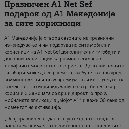
Празничен A1 Net Sеf
За нас
подарок од А1 Македонија
за сите корисници
#ПодобарОнлајн
А1 Македонија ја отвора сезоната на празнични
изненадувања и им подарува на сите мобилни
корисници на A1 Net Sef дополнителни гигабајти и
дополнителни опции за размена согласно
тарифниот модел што го користат. Дополнителните
гигабајти може да се разменат за буџет за нов уред,
роаминг пакети или за премиум стриминг услуги, во
согласност со индивидуалните потреби на секој
корисник. Замената се врши директно преку
мобилната апликација „Мојот А1“ и важи 30 дена од
моментот на активација.
„Овој празничен подарок е уште една потврда за
нашата максимална посветеност кон корисниците