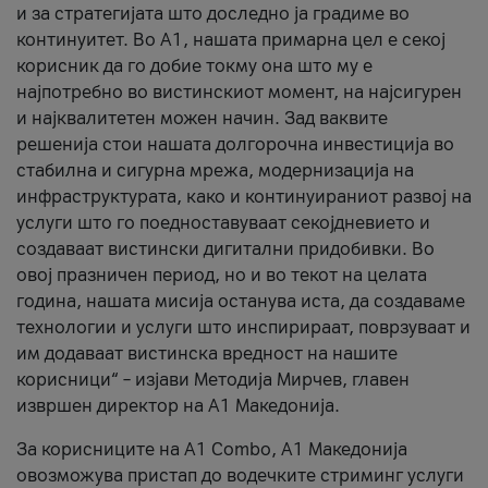
и за стратегијата што доследно ја градиме во
континуитет. Во А1, нашата примарна цел е секој
корисник да го добие токму она што му е
најпотребно во вистинскиот момент, на најсигурен
и најквалитетен можен начин. Зад ваквите
решенија стои нашата долгорочна инвестиција во
стабилна и сигурна мрежа, модернизација на
инфраструктурата, како и континуираниот развој на
услуги што го поедноставуваат секојдневието и
создаваат вистински дигитални придобивки. Во
овој празничен период, но и во текот на целата
година, нашата мисија останува иста, да создаваме
технологии и услуги што инспирираат, поврзуваат и
им додаваат вистинска вредност на нашите
корисници“ – изјави Методија Мирчев, главен
извршен директор на А1 Македонија.
За корисниците на A1 Combo, А1 Македонија
овозможува пристап до водечките стриминг услуги