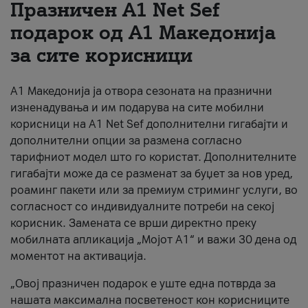
Празничен A1 Net Sеf
За нас
подарок од А1 Македонија
за сите корисници
#ПодобарОнлајн
А1 Македонија ја отвора сезоната на празнични
изненадувања и им подарува на сите мобилни
корисници на A1 Net Sef дополнителни гигабајти и
дополнителни опции за размена согласно
тарифниот модел што го користат. Дополнителните
гигабајти може да се разменат за буџет за нов уред,
роаминг пакети или за премиум стриминг услуги, во
согласност со индивидуалните потреби на секој
корисник. Замената се врши директно преку
мобилната апликација „Мојот А1“ и важи 30 дена од
моментот на активација.
„Овој празничен подарок е уште една потврда за
нашата максимална посветеност кон корисниците