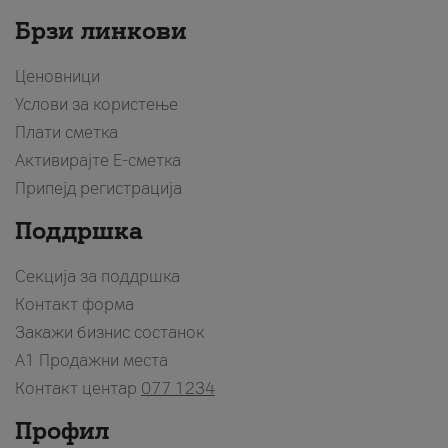
Брзи линкови
Ценовници
Услови за користење
Плати сметка
Активирајте Е-сметка
Припејд регистрација
Поддршка
Секција за поддршка
Контакт форма
Закажи бизнис состанок
A1 Продажни места
Контакт центар
077 1234
Профил