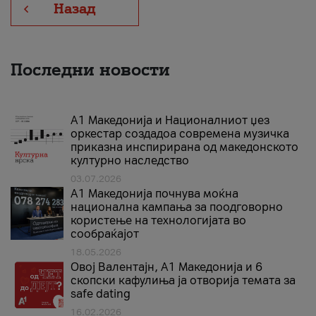
Назад
Последни новости
А1 Македонија и Националниот џез
оркестар создадоа современа музичка
приказна инспирирана од македонското
културно наследство
03.07.2026
A1 Македонија почнува моќна
национална кампања за поодговорно
користење на технологијата во
сообраќајот
18.05.2026
Овој Валентајн, A1 Македонија и 6
скопски кафулиња ја отворија темата за
safe dating
16.02.2026