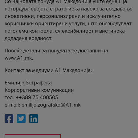
Со најновата понуда А1 Македонија уште еднаш ја
потврдува својата стратегиска насока за создавање
иновативни, персонализирани и исклучително
кориснички ориентирани услуги, што обезбедуваат
поголема контрола, флексибилност и вистинска
додадена вредност.
Повеќе детали за понудата се достапни на
www.А1.mk.
Контакт за медиуми А1 Македонија:
Емилија Зографска
Корпоративни комуникации
тел. ++389 75 400505
e-mail: emilija.zografska@A1.mk