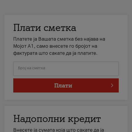
Плати сметка
Платете ја Вашата сметка без најава на
Мојот А1, само внесете го бројот на
фактурата што сакате да ја платите.
Број на сметка
Плати
Надополни кредит
Внесете ја сумата која што сакате да ја