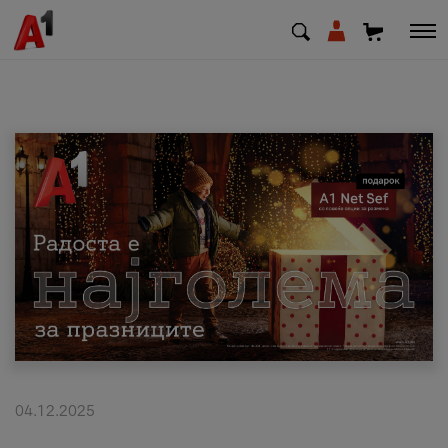
МК
EN
SQ
Приватни
Деловни
Поддршка
Надополни кредит
04.12.2025
Плати сметка