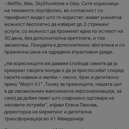
– Netflix, Max, SkyShowtime и Gley. Сите корисници
на тековното портфолио, во согласност со
тарифниот модел што го користат, имаат уникатна
можност бесплатно да изберат до 2 стриминг
услуги, со можност да променат една по истекот на
30 дена, без дополнителна претплата, и тоа
засекогаш. Понудата е дополнително збогатена и со
празнична цена на одредени атрактивни уреди.
„На корисниците им даваме слобода самите да ја
креираат својата понуда и да ја приспособат според
своите навики и желби — лесно, брзо и дигитално
преку “Мојот А1”. Токму за празниците, нашата цел
е да овозможиме максимална персонализација, за
секој да добие пакет што совршено одговара на
неговите потреби“, изјави Елена Панова,
директорка на маркетинг и дигитална
трансформација во А1 Македонија.