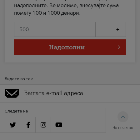
надополните. Ве молиме, внесувајте сума
помеѓу 100 и 1000 денари.
-
+
Надополни
Бидете во тек
Следете нè
На почеток