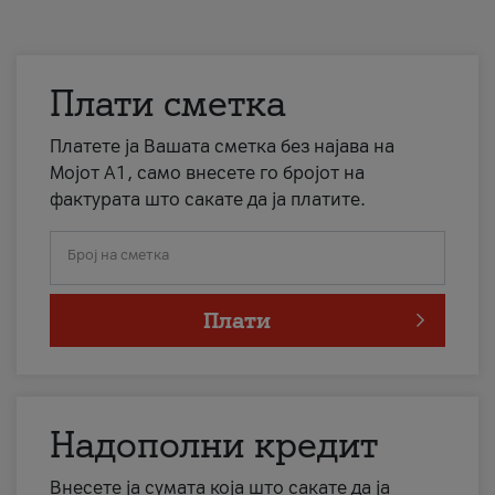
Плати сметка
Платете ја Вашата сметка без најава на
Мојот А1, само внесете го бројот на
фактурата што сакате да ја платите.
Број на сметка
Плати
Надополни кредит
Внесете ја сумата која што сакате да ја