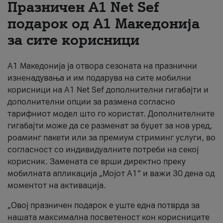
Празничен A1 Net Sеf
За нас
подарок од А1 Македонија
за сите корисници
#ПодобарОнлајн
А1 Македонија ја отвора сезоната на празнични
изненадувања и им подарува на сите мобилни
корисници на A1 Net Sef дополнителни гигабајти и
дополнителни опции за размена согласно
тарифниот модел што го користат. Дополнителните
гигабајти може да се разменат за буџет за нов уред,
роаминг пакети или за премиум стриминг услуги, во
согласност со индивидуалните потреби на секој
корисник. Замената се врши директно преку
мобилната апликација „Мојот А1“ и важи 30 дена од
моментот на активација.
„Овој празничен подарок е уште една потврда за
нашата максимална посветеност кон корисниците