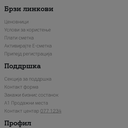
Брзи линкови
Ценовници
Услови за користење
Плати сметка
Активирајте Е-сметка
Припејд регистрација
Поддршка
Секција за поддршка
Контакт форма
Закажи бизнис состанок
A1 Продажни места
Контакт центар
077 1234
Профил