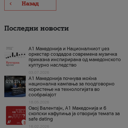
Назад
Последни новости
А1 Македонија и Националниот џез
оркестар создадоа современа музичка
приказна инспирирана од македонското
културно наследство
03.07.2026
A1 Македонија почнува моќна
национална кампања за поодговорно
користење на технологијата во
сообраќајот
18.05.2026
Овој Валентајн, A1 Македонија и 6
скопски кафулиња ја отворија темата за
safe dating
16.02.2026