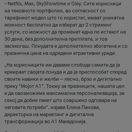
– Netflix, Max, SkyShowtime и Gley. Сите корисници
на тековното портфолио, во согласност со
тарифниот модел што го користат, имаат уникатна
можност бесплатно да изберат до 2 стриминг
услуги, со можност да променат една по истекот на
30 дена, без дополнителна претплата, и тоа
засекогаш. Понудата е дополнително збогатена и со
празнична цена на одредени атрактивни уреди.
„На корисниците им даваме слобода самите да ја
креираат својата понуда и да ја приспособат според
своите навики и желби — лесно, брзо и дигитално
преку “Мојот А1”. Токму за празниците, нашата цел
е да овозможиме максимална персонализација, за
секој да добие пакет што совршено одговара на
неговите потреби“, изјави Елена Панова,
директорка на маркетинг и дигитална
трансформација во А1 Македонија.