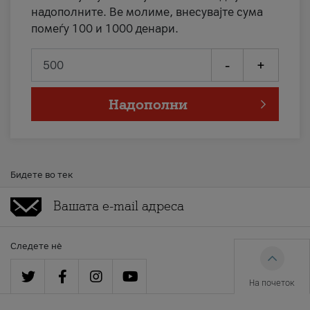
надополните. Ве молиме, внесувајте сума
помеѓу 100 и 1000 денари.
-
+
Надополни
Бидете во тек
Следете нè
На почеток