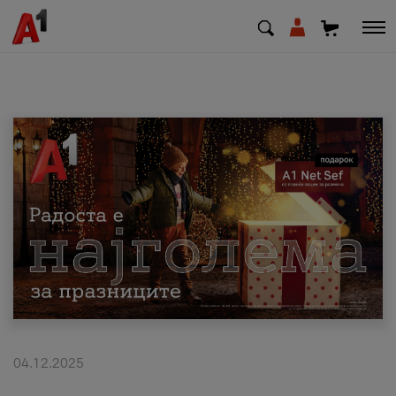
МК
EN
SQ
Приватни
Деловни
Поддршка
Надополни кредит
04.12.2025
Плати сметка