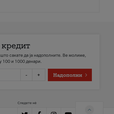
 кредит
а што сакате да ја надополните. Ве молиме,
у 100 и 1000 денари.
-
+
Надополни
Следете нè