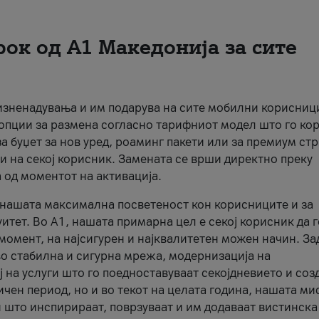
рок од А1 Македонија за сите
 изненадувања и им подарува на сите мобилни корисниц
 опции за размена согласно тарифниот модел што го кор
а буџет за нов уред, роаминг пакети или за премиум ст
и на секој корисник. Замената се врши директно преку
 од моментот на активација.
а нашата максимална посветеност кон корисниците и за
итет. Во А1, нашата примарна цел е секој корисник да 
момент, на најсигурен и најквалитетен можен начин. За
о стабилна и сигурна мрежа, модернизација на
 на услуги што го поедноставуваат секојдневието и соз
чен период, но и во текот на целата година, нашата ми
и што инспирираат, поврзуваат и им додаваат вистинска