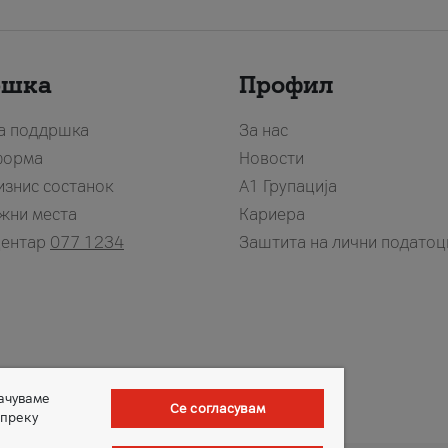
ршка
Профил
за поддршка
За нас
форма
Новости
изнис состанок
А1 Групација
жни места
Кариера
центар
077 1234
Заштита на лични податоц
зачуваме
Се согласувам
 преку