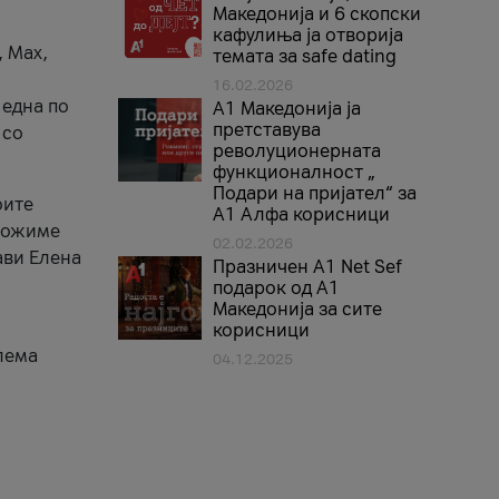
Македонија и 6 скопски
кафулиња ја отворија
, Max,
темата за safe dating
16.02.2026
 една по
А1 Македонија ја
претставува
 со
револуционерната
функционалност „
Подари на пријател“ за
оите
А1 Алфа корисници
зможиме
02.02.2026
ави Елена
Празничен A1 Net Sеf
подарок од А1
Македонија за сите
корисници
лема
04.12.2025