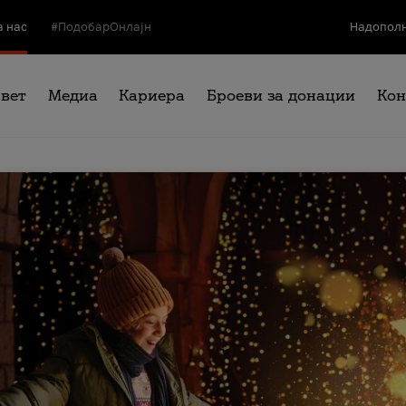
а нас
#ПодобарОнлајн
Надополн
свет
Медиа
Кариера
Броеви за донации
Кон