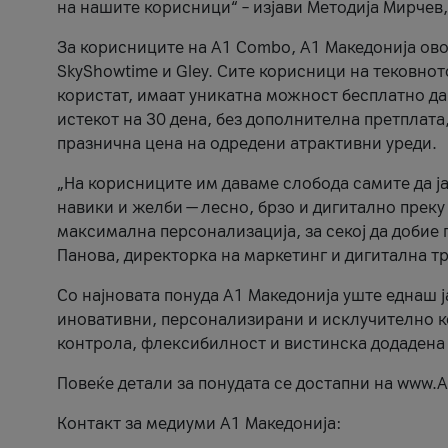
на нашите корисници“ – изјави Методија Мирчев
За корисниците на A1 Combo, А1 Македонија овоз
SkyShowtime и Gley. Сите корисници на тековно
користат, имаат уникатна можност бесплатно да 
истекот на 30 дена, без дополнителна претплата
празнична цена на одредени атрактивни уреди.
„На корисниците им даваме слобода самите да ја
навики и желби — лесно, брзо и дигитално преку
максимална персонализација, за секој да добие 
Панова, директорка на маркетинг и дигитална т
Со најновата понуда А1 Македонија уште еднаш ј
иновативни, персонализирани и исклучително к
контрола, флексибилност и вистинска додадена
Повеќе детали за понудата се достапни на www.А
Контакт за медиуми А1 Македонија: