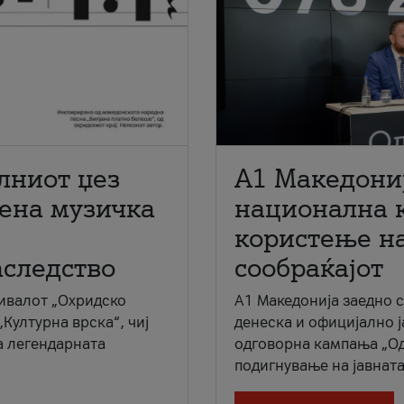
лниот џез
A1 Македони
мена музичка
национална 
користење на
аследство
сообраќајот
ивалот „Охридско
A1 Македонија заедно 
„Културна врска“, чиј
денеска и официјално 
а легендарната
одговорна кампања „Од
подигнување на јавната 