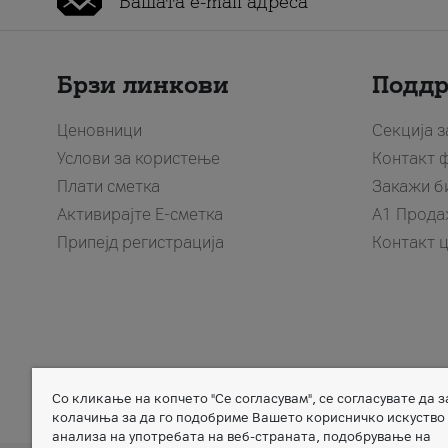
Брзи линкови
Подд
Ценовници
Секција 
Услови за користење
Контакт 
Плати сметка
Закажи б
Активирајте Е-сметка
A1 Прода
Припејд регистрација
Контакт 
Со кликање на копчето "Се согласувам", се согласувате да 
Member of
колачиња за да го подобриме Вашето корисничко искуство
анализа на употребата на веб-страната, подобрување на