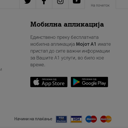
На почеток
Мобилна апликација
Единствено преку бесплатната
мобилна апликација
Мојот A1
имате
пристап до сите важни информации
за Вашите A1 услуги, во било кое
време.
и
Начини на плаќање