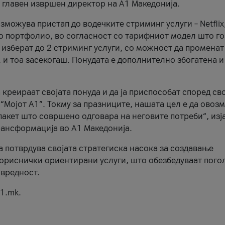
, главен извршен директор на А1 Македонија.
можува пристап до водечките стриминг услуги – Netflix
то портфолио, во согласност со тарифниот модел што го
изберат до 2 стриминг услуги, со можност да променат
, и тоа засекогаш. Понудата е дополнително збогатена и
 креираат својата понуда и да ја приспособат според св
 “Мојот А1”. Токму за празниците, нашата цел е да ово
пакет што совршено одговара на неговите потреби“, изј
рансформација во А1 Македонија.
а потврдува својата стратегиска насока за создавање
ориснички ориентирани услуги, што обезбедуваат пого
 вредност.
1.mk.