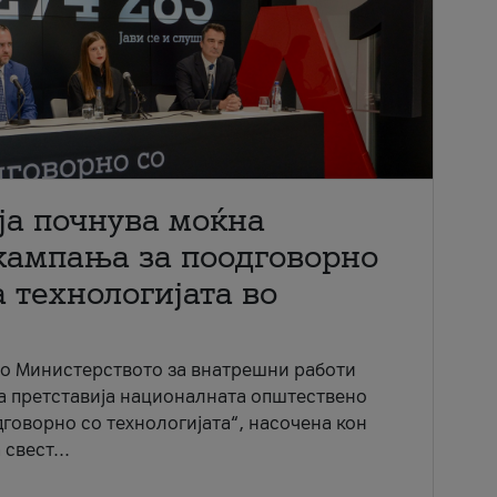
ја почнува моќна
кампања за поодговорно
 технологијата во
со Министерството за внатрешни работи
ја претставија националната општествено
говорно со технологијата“, насочена кон
свест...