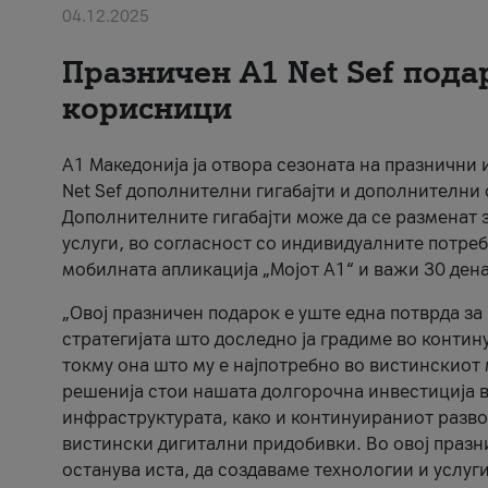
04.12.2025
Празничен A1 Net Sеf пода
корисници
А1 Македонија ја отвора сезоната на празнични
Net Sef дополнителни гигабајти и дополнителни
Дополнителните гигабајти може да се разменат з
услуги, во согласност со индивидуалните потреб
мобилната апликација „Мојот А1“ и важи 30 дена
„Овој празничен подарок е уште една потврда з
стратегијата што доследно ја градиме во контину
токму она што му е најпотребно во вистинскиот 
решенија стои нашата долгорочна инвестиција в
инфраструктурата, како и континуираниот развој
вистински дигитални придобивки. Во овој празни
останува иста, да создаваме технологии и услуг