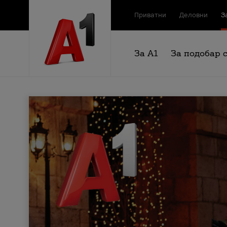
Приватни
Деловни
З
За А1
За подобар 