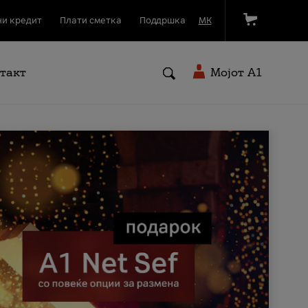
и кредит
Плати сметка
Поддршка
МК
такт
Мојот A1