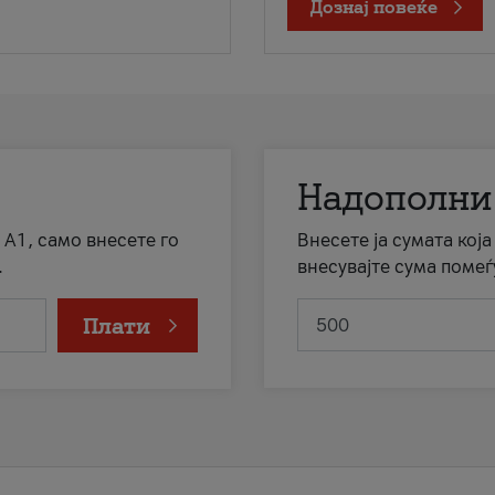
Дознај повеќе
Надополни
 А1, само внесете го
Внесете ја сумата кој
.
внесувајте сума помеѓ
Плати