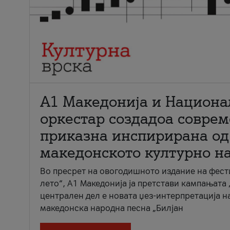
А1 Македонија и Национа
оркестар создадоа совре
приказна инспирирана од
македонското културно н
Во пресрет на овогодишното издание на фест
лето“, А1 Македонија ја претстави кампањата 
централен дел е новата џез-интерпретација н
македонска народна песна „Билјан