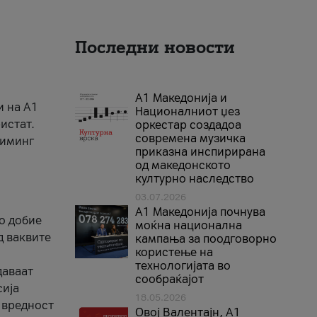
Последни новости
А1 Македонија и
и на A1
Националниот џез
истат.
оркестар создадоа
современа музичка
риминг
приказна инспирирана
од македонското
културно наследство
03.07.2026
A1 Македонија почнува
го добие
моќна национална
д ваквите
кампања за поодговорно
користење на
технологијата во
даваат
сообраќајот
сија
18.05.2026
 вредност
Овој Валентајн, A1