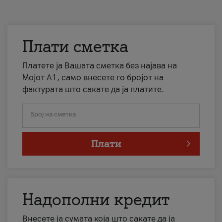
Плати сметка
Платете ја Вашата сметка без најава на
Мојот А1, само внесете го бројот на
фактурата што сакате да ја платите.
Број на сметка
Плати
Надополни кредит
Внесете ја сумата која што сакате да ја