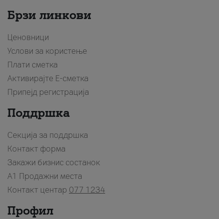
Брзи линкови
Ценовници
Услови за користење
Плати сметка
Активирајте Е-сметка
Припејд регистрација
Поддршка
Секција за поддршка
Контакт форма
Закажи бизнис состанок
A1 Продажни места
Контакт центар
077 1234
Профил