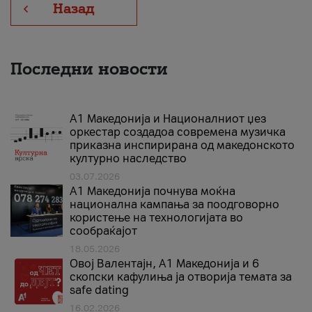
Назад
Последни новости
А1 Македонија и Националниот џез
оркестар создадоа современа музичка
приказна инспирирана од македонското
културно наследство
03.07.2026
A1 Македонија почнува моќна
национална кампања за поодговорно
користење на технологијата во
сообраќајот
18.05.2026
Овој Валентајн, A1 Македонија и 6
скопски кафулиња ја отворија темата за
safe dating
16.02.2026