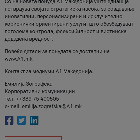
Со најновата понуда А1 Македонија уште еднаш ја
потврдува својата стратегиска насока за создавање
иновативни, персонализирани и исклучително
кориснички ориентирани услуги, што обезбедуваат
поголема контрола, флексибилност и вистинска
додадена вредност.
Повеќе детали за понудата се достапни на
www.А1.mk.
Контакт за медиуми А1 Македонија:
Емилија Зографска
Корпоративни комуникации
тел. ++389 75 400505
e-mail: emilija.zografska@A1.mk