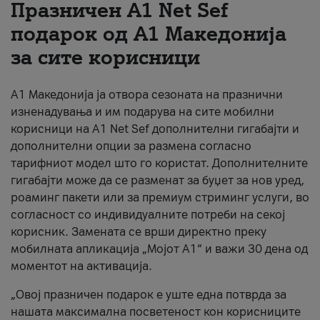
Празничен A1 Net Sеf
За нас
подарок од А1 Македонија
за сите корисници
#ПодобарОнлајн
А1 Македонија ја отвора сезоната на празнични
изненадувања и им подарува на сите мобилни
корисници на A1 Net Sef дополнителни гигабајти и
дополнителни опции за размена согласно
тарифниот модел што го користат. Дополнителните
гигабајти може да се разменат за буџет за нов уред,
роаминг пакети или за премиум стриминг услуги, во
согласност со индивидуалните потреби на секој
корисник. Замената се врши директно преку
мобилната апликација „Мојот А1“ и важи 30 дена од
моментот на активација.
„Овој празничен подарок е уште една потврда за
нашата максимална посветеност кон корисниците