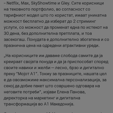
– Netflix, Max, SkyShowtime и Gley. Сите корисници
на тековното портфолио, во согласност со
тарифниот модел што го користат, имаат уникатна
можност бесплатно да изберат до 2 стриминг
услуги, со можност да променат една по истекот на
30 дена, без дополнителна претплата, и тоа
засекогаш. Понудата е дополнително збогатена и со
празнична цена на одредени атрактивни уреди.
„На корисниците им даваме слобода самите да ја
креираат својата понуда и да ја приспособат според
своите навики и желби — лесно, брзо и дигитално
преку “Мојот А1”. Токму за празниците, нашата цел
е да овозможиме максимална персонализација, за
секој да добие пакет што совршено одговара на
неговите потреби“, изјави Елена Панова,
директорка на маркетинг и дигитална
трансформација во А1 Македонија.