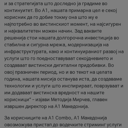
и за стратегијата што доследно ја градиме во
континуитет. Во А1, нашата примарна цел е секој
корисник да го добие токму она што му е
најпотребно во вистинскиот момент, на најсигурен
и најквалитетен можен начин. Зад ваквите
решенија стои нашата долгорочна инвестиција во
стабилна и сигурна мрежа, модернизација на
инфраструктурата, како и континуираниот развој на
услуги што го поедноставуваат секојдневието и
создаваат вистински дигитални придобивки. Во
овој празничен период, но и во текот на целата
година, нашата мисија останува иста, да создаваме
технологии и услуги што инспирираат, поврзуваат и
им додаваат вистинска вредност на нашите
корисници“ – изјави Методија Мирчев, главен
извршен директор на А1 Македонија.
За корисниците на A1 Combo, А1 Македонија
овозможува пристап до водечките стриминг услуги