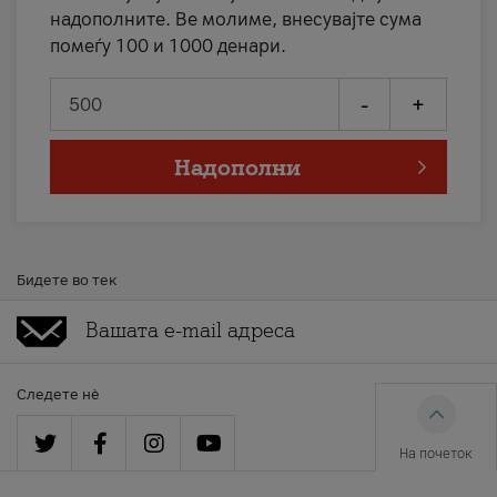
надополните. Ве молиме, внесувајте сума
помеѓу 100 и 1000 денари.
-
+
Надополни
Бидете во тек
Следете нè
На почеток