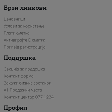
Брзи линкови
Ценовници
Услови за користење
Плати сметка
Активирајте Е-сметка
Припејд регистрација
Поддршка
Секција за поддршка
Контакт форма
Закажи бизнис состанок
A1 Продажни места
Контакт центар
077 1234
Профил