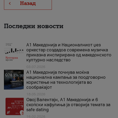
Назад
Последни новости
А1 Македонија и Националниот џез
оркестар создадоа современа музичка
приказна инспирирана од македонското
културно наследство
03.07.2026
A1 Македонија почнува моќна
национална кампања за поодговорно
користење на технологијата во
сообраќајот
18.05.2026
Овој Валентајн, A1 Македонија и 6
скопски кафулиња ја отворија темата за
safe dating
16.02.2026