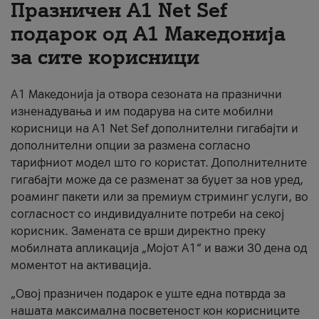
Празничен A1 Net Sеf
За нас
подарок од А1 Македонија
за сите корисници
#ПодобарОнлајн
А1 Македонија ја отвора сезоната на празнични
изненадувања и им подарува на сите мобилни
корисници на A1 Net Sef дополнителни гигабајти и
дополнителни опции за размена согласно
тарифниот модел што го користат. Дополнителните
гигабајти може да се разменат за буџет за нов уред,
роаминг пакети или за премиум стриминг услуги, во
согласност со индивидуалните потреби на секој
корисник. Замената се врши директно преку
мобилната апликација „Мојот А1“ и важи 30 дена од
моментот на активација.
„Овој празничен подарок е уште една потврда за
нашата максимална посветеност кон корисниците