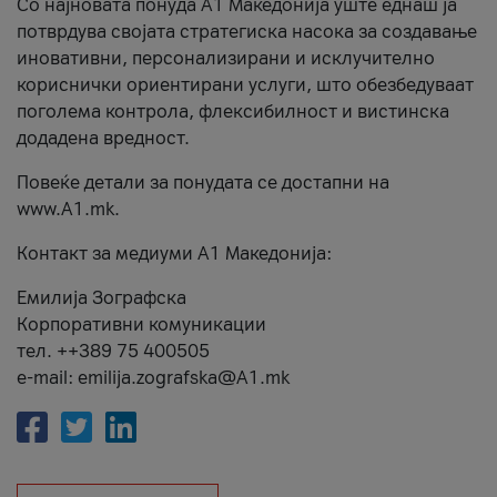
Со најновата понуда А1 Македонија уште еднаш ја
потврдува својата стратегиска насока за создавање
иновативни, персонализирани и исклучително
кориснички ориентирани услуги, што обезбедуваат
поголема контрола, флексибилност и вистинска
додадена вредност.
Повеќе детали за понудата се достапни на
www.А1.mk.
Контакт за медиуми А1 Македонија:
Емилија Зографска
Корпоративни комуникации
тел. ++389 75 400505
e-mail: emilija.zografska@A1.mk