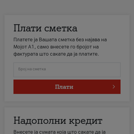
Плати сметка
Платете ја Вашата сметка без најава на
Мојот А1, само внесете го бројот на
фактурата што сакате да ја платите.
Број на сметка
Плати
Надополни кредит
Внесете ја сумата која што сакате да ја