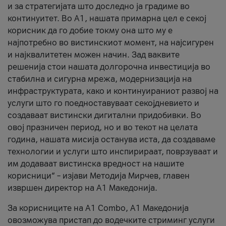
и за стратегијата што доследно ја градиме во
континуитет. Во А1, нашата примарна цел е секој
корисник да го добие токму она што му е
најпотребно во вистинскиот момент, на најсигурен
и најквалитетен можен начин. Зад ваквите
решенија стои нашата долгорочна инвестиција во
стабилна и сигурна мрежа, модернизација на
инфраструктурата, како и континуираниот развој на
услуги што го поедноставуваат секојдневието и
создаваат вистински дигитални придобивки. Во
овој празничен период, но и во текот на целата
година, нашата мисија останува иста, да создаваме
технологии и услуги што инспирираат, поврзуваат и
им додаваат вистинска вредност на нашите
корисници“ – изјави Методија Мирчев, главен
извршен директор на А1 Македонија.
За корисниците на A1 Combo, А1 Македонија
овозможува пристап до водечките стриминг услуги