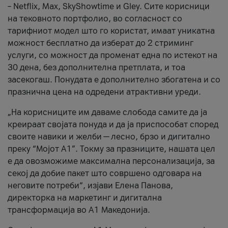
– Netflix, Max, SkyShowtime и Gley. Сите корисници
на тековното портфолио, во согласност со
тарифниот модел што го користат, имаат уникатна
можност бесплатно да изберат до 2 стриминг
услуги, со можност да променат една по истекот на
30 дена, без дополнителна претплата, и тоа
засекогаш. Понудата е дополнително збогатена и со
празнична цена на одредени атрактивни уреди.
„На корисниците им даваме слобода самите да ја
креираат својата понуда и да ја приспособат според
своите навики и желби — лесно, брзо и дигитално
преку “Мојот А1”. Токму за празниците, нашата цел
е да овозможиме максимална персонализација, за
секој да добие пакет што совршено одговара на
неговите потреби“, изјави Елена Панова,
директорка на маркетинг и дигитална
трансформација во А1 Македонија.