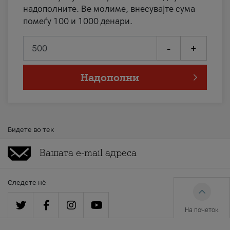
надополните. Ве молиме, внесувајте сума
помеѓу 100 и 1000 денари.
-
+
Надополни
Бидете во тек
Следете нè
На почеток