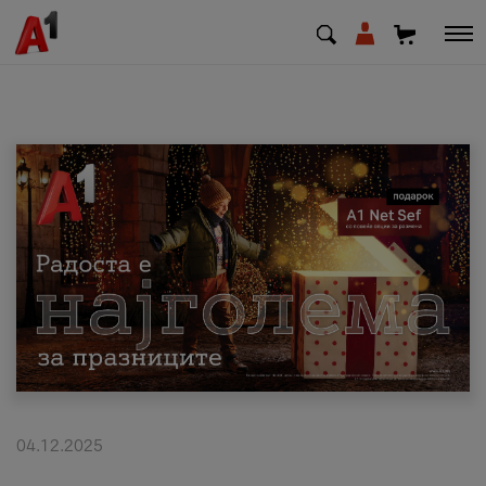
МК
EN
SQ
Приватни
Деловни
Поддршка
Надополни кредит
04.12.2025
Плати сметка