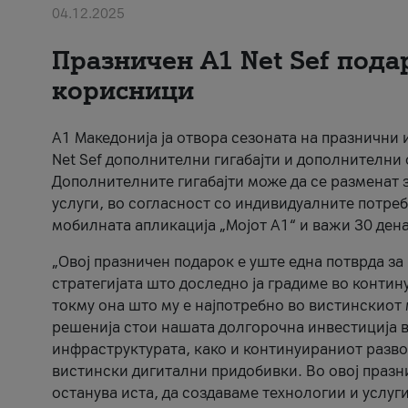
04.12.2025
Празничен A1 Net Sеf пода
корисници
А1 Македонија ја отвора сезоната на празнични
Net Sef дополнителни гигабајти и дополнителни
Дополнителните гигабајти може да се разменат з
услуги, во согласност со индивидуалните потреб
мобилната апликација „Мојот А1“ и важи 30 дена
„Овој празничен подарок е уште една потврда з
стратегијата што доследно ја градиме во контину
токму она што му е најпотребно во вистинскиот 
решенија стои нашата долгорочна инвестиција в
инфраструктурата, како и континуираниот развој
вистински дигитални придобивки. Во овој празни
останува иста, да создаваме технологии и услуг