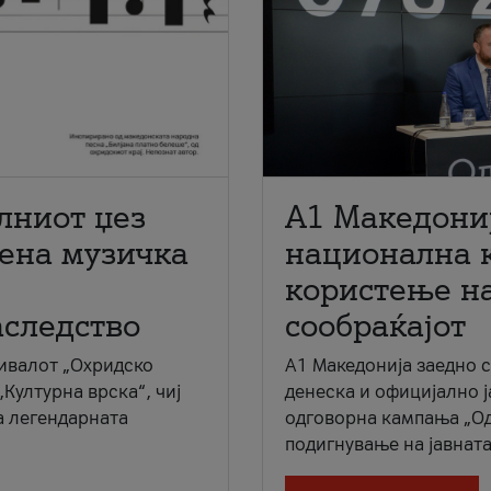
лниот џез
A1 Македони
мена музичка
национална 
користење на
аследство
сообраќајот
ивалот „Охридско
A1 Македонија заедно 
„Културна врска“, чиј
денеска и официјално 
а легендарната
одговорна кампања „Од
подигнување на јавната 