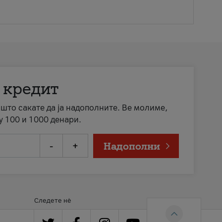
 кредит
а што сакате да ја надополните. Ве молиме,
у 100 и 1000 денари.
-
+
Надополни
Следете нè