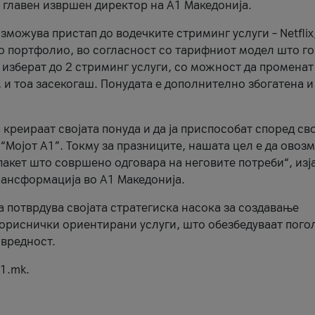
, главен извршен директор на А1 Македонија.
можува пристап до водечките стриминг услуги – Netflix
то портфолио, во согласност со тарифниот модел што го
изберат до 2 стриминг услуги, со можност да променат
, и тоа засекогаш. Понудата е дополнително збогатена и
 креираат својата понуда и да ја приспособат според св
 “Мојот А1”. Токму за празниците, нашата цел е да ово
пакет што совршено одговара на неговите потреби“, изј
рансформација во А1 Македонија.
а потврдува својата стратегиска насока за создавање
ориснички ориентирани услуги, што обезбедуваат пого
 вредност.
1.mk.