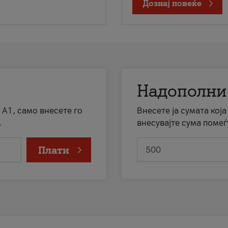
Дознај повеќе
Надополни
 А1, само внесете го
Внесете ја сумата кој
.
внесувајте сума помеѓ
Плати