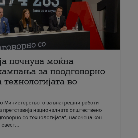
ја почнува моќна
кампања за поодговорно
 технологијата во
со Министерството за внатрешни работи
ја претставија националната општествено
говорно со технологијата“, насочена кон
свест...