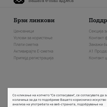
Брзи линкови
Подд
Ценовници
Секција 
Услови за користење
Контакт 
Плати сметка
Закажи б
Активирајте Е-сметка
A1 Прода
Припејд регистрација
Контакт 
Со кликање на копчето "Се согласувам", се согласувате да 
Member of
колачиња за да го подобриме Вашето корисничко искуство
анализа на употребата на веб-страната, подобрување на