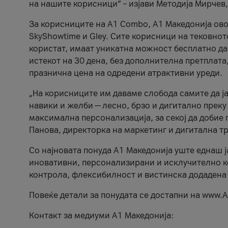
на нашите корисници“ – изјави Методија Мирчев
За корисниците на A1 Combo, А1 Македонија овоз
SkyShowtime и Gley. Сите корисници на тековно
користат, имаат уникатна можност бесплатно да 
истекот на 30 дена, без дополнителна претплата
празнична цена на одредени атрактивни уреди.
„На корисниците им даваме слобода самите да ја
навики и желби — лесно, брзо и дигитално преку
максимална персонализација, за секој да добие 
Панова, директорка на маркетинг и дигитална т
Со најновата понуда А1 Македонија уште еднаш ј
иновативни, персонализирани и исклучително к
контрола, флексибилност и вистинска додадена
Повеќе детали за понудата се достапни на www.А
Контакт за медиуми А1 Македонија: