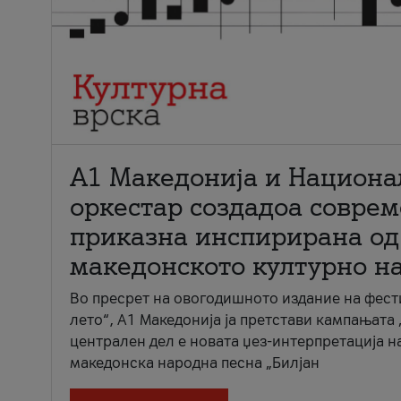
А1 Македонија и Национа
оркестар создадоа совре
приказна инспирирана од
македонското културно н
Во пресрет на овогодишното издание на фест
лето“, А1 Македонија ја претстави кампањата 
централен дел е новата џез-интерпретација н
македонска народна песна „Билјан