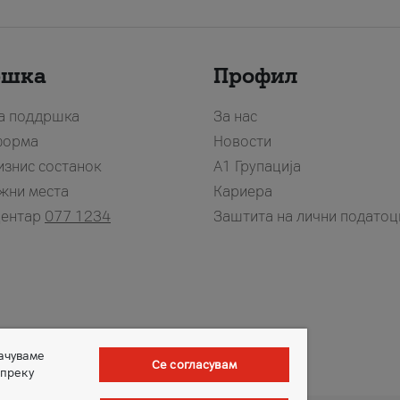
ршка
Профил
за поддршка
За нас
форма
Новости
изнис состанок
А1 Групација
жни места
Кариера
центар
077 1234
Заштита на лични податоц
зачуваме
Се согласувам
 преку