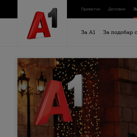
Приватни
Деловни
З
За А1
За подобар 