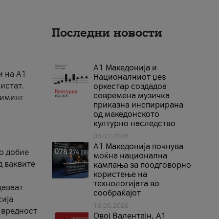
Последни новости
А1 Македонија и
и на A1
Националниот џез
истат.
оркестар создадоа
современа музичка
риминг
приказна инспирирана
од македонското
културно наследство
03.07.2026
A1 Македонија почнува
го добие
моќна национална
д ваквите
кампања за поодговорно
користење на
технологијата во
даваат
сообраќајот
сија
18.05.2026
 вредност
Овој Валентајн, A1