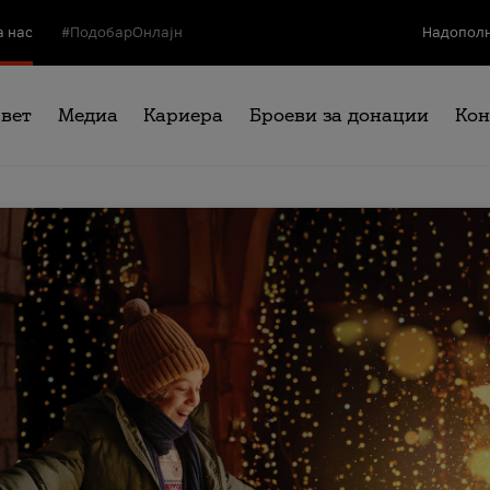
а нас
#ПодобарОнлајн
Надополн
свет
Медиа
Кариера
Броеви за донации
Кон