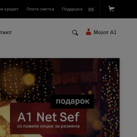
и кредит
Плати сметка
Поддршка
МК
такт
Мојот A1