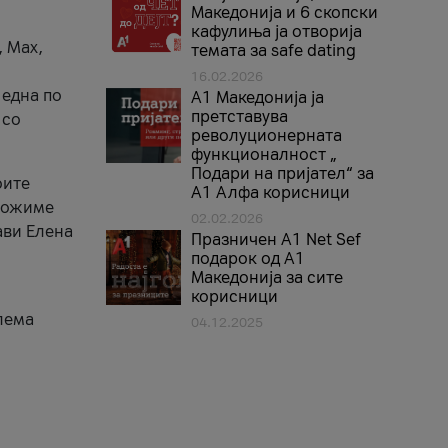
Македонија и 6 скопски
кафулиња ја отворија
, Max,
темата за safe dating
16.02.2026
 една по
А1 Македонија ја
претставува
 со
револуционерната
функционалност „
Подари на пријател“ за
оите
А1 Алфа корисници
зможиме
02.02.2026
ави Елена
Празничен A1 Net Sеf
подарок од А1
Македонија за сите
корисници
лема
04.12.2025