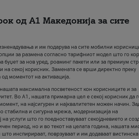
рок од А1 Македонија за сите
 изненадувања и им подарува на сите мобилни корисниц
 опции за размена согласно тарифниот модел што го кор
а буџет за нов уред, роаминг пакети или за премиум ст
и на секој корисник. Замената се врши директно преку
 од моментот на активација.
а нашата максимална посветеност кон корисниците и за
итет. Во А1, нашата примарна цел е секој корисник да 
момент, на најсигурен и најквалитетен можен начин. За
о стабилна и сигурна мрежа, модернизација на
 на услуги што го поедноставуваат секојдневието и соз
чен период, но и во текот на целата година, нашата ми
и што инспирираат, поврзуваат и им додаваат вистинска