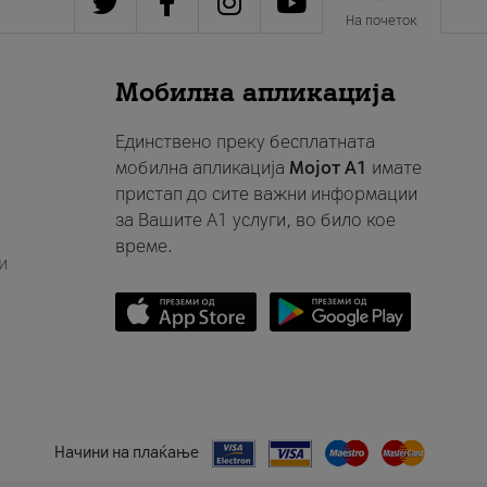
На почеток
Мобилна апликација
Единствено преку бесплатната
мобилна апликација
Мојот A1
имате
пристап до сите важни информации
за Вашите A1 услуги, во било кое
време.
и
Начини на плаќање