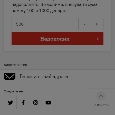
надополните. Ве молиме, внесувајте сума
помеѓу 100 и 1000 денари.
-
+
Надополни
Бидете во тек
Следете нè
На почеток