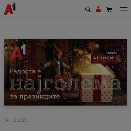
МК
EN
SQ
Приватни
Деловни
Поддршка
Надополни кредит
04.12.2025
Плати сметка