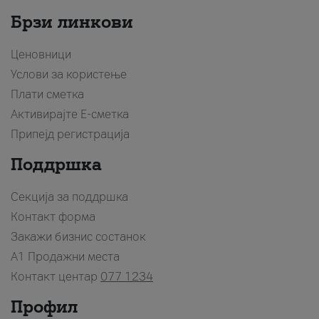
Брзи линкови
Ценовници
Услови за користење
Плати сметка
Активирајте Е-сметка
Припејд регистрација
Поддршка
Секција за поддршка
Контакт форма
Закажи бизнис состанок
A1 Продажни места
Контакт центар
077 1234
Профил