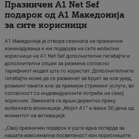
Празничен A1 Net Sеf
За нас
подарок од А1 Македонија
за сите корисници
#ПодобарОнлајн
А1 Македонија ја отвора сезоната на празнични
изненадувања и им подарува на сите мобилни
корисници на A1 Net Sef дополнителни гигабајти и
дополнителни опции за размена согласно
тарифниот модел што го користат. Дополнителните
гигабајти може да се разменат за буџет за нов уред,
роаминг пакети или за премиум стриминг услуги, во
согласност со индивидуалните потреби на секој
корисник. Замената се врши директно преку
мобилната апликација „Мојот А1“ и важи 30 дена од
моментот на активација.
„Овој празничен подарок е уште една потврда за
нашата максимална посветеност кон корисниците