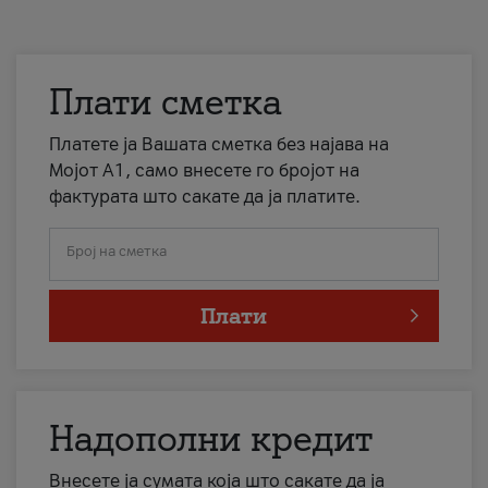
Плати сметка
Платете ја Вашата сметка без најава на
Мојот А1, само внесете го бројот на
фактурата што сакате да ја платите.
Број на сметка
Плати
Надополни кредит
Внесете ја сумата која што сакате да ја