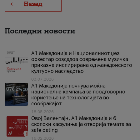
Назад
Последни новости
А1 Македонија и Националниот џез
оркестар создадоа современа музичка
приказна инспирирана од македонското
културно наследство
03.07.2026
A1 Македонија почнува моќна
национална кампања за поодговорно
користење на технологијата во
сообраќајот
18.05.2026
Овој Валентајн, A1 Македонија и 6
скопски кафулиња ја отворија темата за
safe dating
16.02.2026