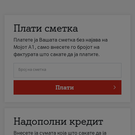
Плати сметка
Платете ја Вашата сметка без најава на
Мојот А1, само внесете го бројот на
фактурата што сакате да ја платите.
Број на сметка
Плати
Надополни кредит
Внесете ја сумата која што сакате да ја