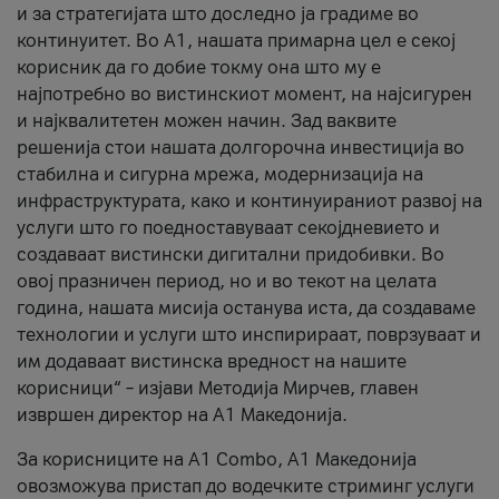
и за стратегијата што доследно ја градиме во
континуитет. Во А1, нашата примарна цел е секој
корисник да го добие токму она што му е
најпотребно во вистинскиот момент, на најсигурен
и најквалитетен можен начин. Зад ваквите
решенија стои нашата долгорочна инвестиција во
стабилна и сигурна мрежа, модернизација на
инфраструктурата, како и континуираниот развој на
услуги што го поедноставуваат секојдневието и
создаваат вистински дигитални придобивки. Во
овој празничен период, но и во текот на целата
година, нашата мисија останува иста, да создаваме
технологии и услуги што инспирираат, поврзуваат и
им додаваат вистинска вредност на нашите
корисници“ – изјави Методија Мирчев, главен
извршен директор на А1 Македонија.
За корисниците на A1 Combo, А1 Македонија
овозможува пристап до водечките стриминг услуги