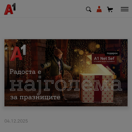
МК
EN
SQ
Приватни
Деловни
Поддршка
Надополни кредит
04.12.2025
Плати сметка