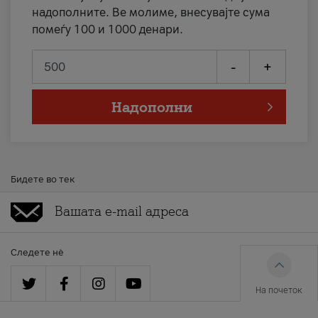
надополните. Ве молиме, внесувајте сума
помеѓу 100 и 1000 денари.
-
+
Надополни
Бидете во тек
Следете нè
На почеток