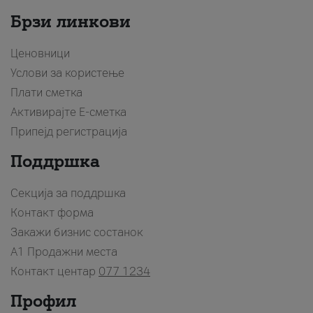
Брзи линкови
Ценовници
Услови за користење
Плати сметка
Активирајте Е-сметка
Припејд регистрација
Поддршка
Секција за поддршка
Контакт форма
Закажи бизнис состанок
A1 Продажни места
Контакт центар
077 1234
Профил