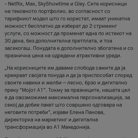
– Netflix, Max, SkyShowtime и Gley. Сите корисници
на тековното портфолио, во согласност со
тарифниот модел што го користат, имаат уникатна
можност бесплатно да изберат до 2 стриминг
услуги, со можност да променат една по истекот на
30 дена, без дополнителна претплата, и тоа
засекогаш. Понудата е дополнително збогатена и со
празнична цена на одредени атрактивни уреди.
„На корисниците им даваме слобода самите да ја
креираат својата понуда и да ја приспособат според
своите навики и желби — лесно, брзо и дигитално
преку “Мојот А1”. Токму за празниците, нашата цел
е да овозможиме максимална персонализација, за
секој да добие пакет што совршено одговара на
неговите потреби“, изјави Елена Панова,
директорка на маркетинг и дигитална
трансформација во А1 Македонија.