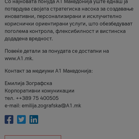
Со најновата понуда А1 Македонија уште еднаш ја
потврдува својата стратегиска насока за создавање
иновативни, персонализирани и исклучително
кориснички ориентирани услуги, што обезбедуваат
поголема контрола, флексибилност и вистинска
додадена вредност.
Повеќе детали за понудата се достапни на
www.А1.mk.
Контакт за медиуми А1 Македонија:
Емилија Зографска
Корпоративни комуникации
тел. ++389 75 400505
e-mail: emilija.zografska@A1.mk