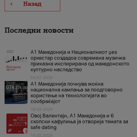
Назад
Последни новости
А1 Македонија и Националниот џез
оркестар создадоа современа музичка
приказна инспирирана од македонското
културно наследство
03.07.2026
A1 Македонија почнува моќна
национална кампања за поодговорно
користење на технологијата во
сообраќајот
18.05.2026
Овој Валентајн, A1 Македонија и 6
скопски кафулиња ја отворија темата за
safe dating
16.02.2026