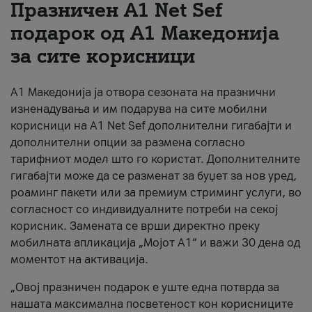
Празничен A1 Net Sеf
За нас
подарок од А1 Македонија
за сите корисници
#ПодобарОнлајн
А1 Македонија ја отвора сезоната на празнични
изненадувања и им подарува на сите мобилни
корисници на A1 Net Sef дополнителни гигабајти и
дополнителни опции за размена согласно
тарифниот модел што го користат. Дополнителните
гигабајти може да се разменат за буџет за нов уред,
роаминг пакети или за премиум стриминг услуги, во
согласност со индивидуалните потреби на секој
корисник. Замената се врши директно преку
мобилната апликација „Мојот А1“ и важи 30 дена од
моментот на активација.
„Овој празничен подарок е уште една потврда за
нашата максимална посветеност кон корисниците