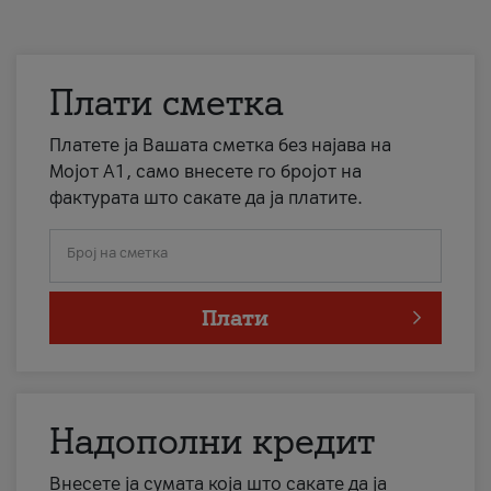
Плати сметка
Платете ја Вашата сметка без најава на
Мојот А1, само внесете го бројот на
фактурата што сакате да ја платите.
Број на сметка
Плати
Надополни кредит
Внесете ја сумата која што сакате да ја