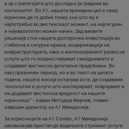
и за стратегијата што доследно ја градиме во
континуитет. Во А1, нашата примарна цел е секој
корисник да го добие токму она што му е
најпотребно во вистинскиот момент, на најсигурен
и најквалитетен можен начин. Зад ваквите
решенија стои нашата долгорочна инвестиција во
стабилна и сигурна мрежа, модернизација на
инфраструктурата, како и континуираниот развој на
услуги што го поедноставуваат секојдневието и
создаваат вистински дигитални придобивки. Во
овој празничен период, но и во текот на целата
година, нашата мисија останува иста, да создаваме
технологии и услуги што инспирираат, поврзуваат и
им додаваат вистинска вредност на нашите
корисници“ – изјави Методија Мирчев, главен
извршен директор на А1 Македонија.
За корисниците на A1 Combo, А1 Македонија
овозможува пристап до водечките стриминг услуги