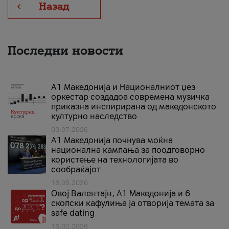
Назад
Последни новости
А1 Македонија и Националниот џез
оркестар создадоа современа музичка
приказна инспирирана од македонското
културно наследство
03.07.2026
A1 Македонија почнува моќна
национална кампања за поодговорно
користење на технологијата во
сообраќајот
18.05.2026
Овој Валентајн, A1 Македонија и 6
скопски кафулиња ја отворија темата за
safe dating
16.02.2026