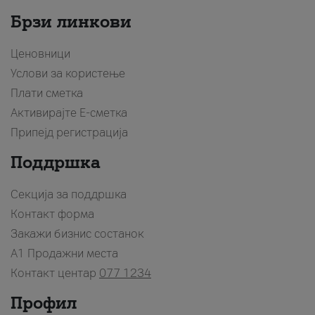
Брзи линкови
Ценовници
Услови за користење
Плати сметка
Активирајте Е-сметка
Припејд регистрација
Поддршка
Секција за поддршка
Контакт форма
Закажи бизнис состанок
A1 Продажни места
Контакт центар
077 1234
Профил