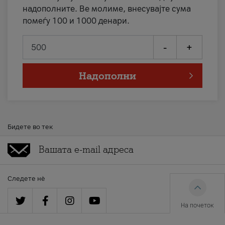
надополните. Ве молиме, внесувајте сума
помеѓу 100 и 1000 денари.
-
+
Надополни
Бидете во тек
Следете нè
На почеток