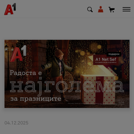
МК
EN
SQ
Приватни
Деловни
Поддршка
Надополни кредит
04.12.2025
Плати сметка