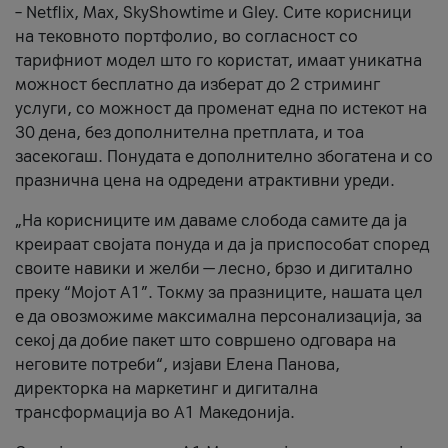
– Netflix, Max, SkyShowtime и Gley. Сите корисници
на тековното портфолио, во согласност со
тарифниот модел што го користат, имаат уникатна
можност бесплатно да изберат до 2 стриминг
услуги, со можност да променат една по истекот на
30 дена, без дополнителна претплата, и тоа
засекогаш. Понудата е дополнително збогатена и со
празнична цена на одредени атрактивни уреди.
„На корисниците им даваме слобода самите да ја
креираат својата понуда и да ја приспособат според
своите навики и желби — лесно, брзо и дигитално
преку “Мојот А1”. Токму за празниците, нашата цел
е да овозможиме максимална персонализација, за
секој да добие пакет што совршено одговара на
неговите потреби“, изјави Елена Панова,
директорка на маркетинг и дигитална
трансформација во А1 Македонија.