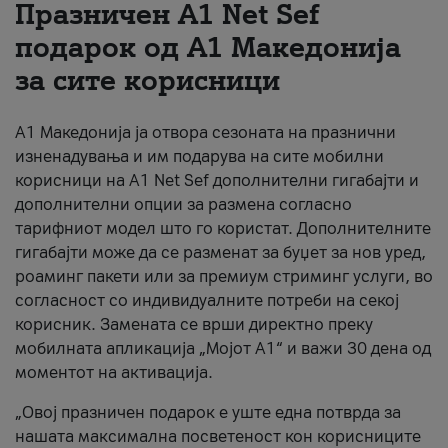
Празничен A1 Net Sеf
За нас
подарок од А1 Македонија
за сите корисници
#ПодобарОнлајн
А1 Македонија ја отвора сезоната на празнични
изненадувања и им подарува на сите мобилни
корисници на A1 Net Sef дополнителни гигабајти и
дополнителни опции за размена согласно
тарифниот модел што го користат. Дополнителните
гигабајти може да се разменат за буџет за нов уред,
роаминг пакети или за премиум стриминг услуги, во
согласност со индивидуалните потреби на секој
корисник. Замената се врши директно преку
мобилната апликација „Мојот А1“ и важи 30 дена од
моментот на активација.
„Овој празничен подарок е уште една потврда за
нашата максимална посветеност кон корисниците