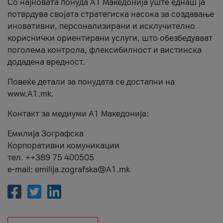
Со најновата понуда А1 Македонија уште еднаш ја
потврдува својата стратегиска насока за создавање
иновативни, персонализирани и исклучително
кориснички ориентирани услуги, што обезбедуваат
поголема контрола, флексибилност и вистинска
додадена вредност.
Повеќе детали за понудата се достапни на
www.А1.mk.
Контакт за медиуми А1 Македонија:
Емилија Зографска
Корпоративни комуникации
тел. ++389 75 400505
e-mail: emilija.zografska@A1.mk