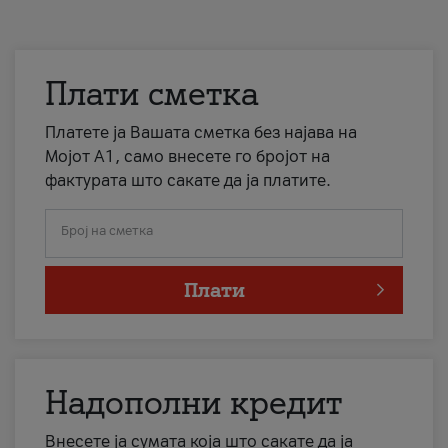
Плати сметка
Платете ја Вашата сметка без најава на
Мојот А1, само внесете го бројот на
фактурата што сакате да ја платите.
Број на сметка
Плати
Надополни кредит
Внесете ја сумата која што сакате да ја