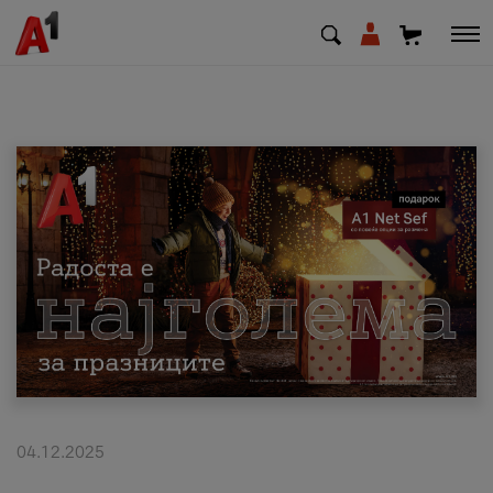
МК
EN
SQ
Приватни
Деловни
Поддршка
Надополни кредит
04.12.2025
Плати сметка