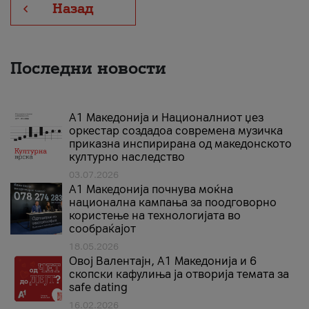
Назад
Последни новости
А1 Македонија и Националниот џез
оркестар создадоа современа музичка
приказна инспирирана од македонското
културно наследство
03.07.2026
A1 Македонија почнува моќна
национална кампања за поодговорно
користење на технологијата во
сообраќајот
18.05.2026
Овој Валентајн, A1 Македонија и 6
скопски кафулиња ја отворија темата за
safe dating
16.02.2026