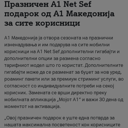
Празничен A1 Net Sеf
За нас
подарок од А1 Македонија
за сите корисници
#ПодобарОнлајн
А1 Македонија ја отвора сезоната на празнични
изненадувања и им подарува на сите мобилни
корисници на A1 Net Sef дополнителни гигабајти и
дополнителни опции за размена согласно
тарифниот модел што го користат. Дополнителните
гигабајти може да се разменат за буџет за нов уред,
роаминг пакети или за премиум стриминг услуги, во
согласност со индивидуалните потреби на секој
корисник. Замената се врши директно преку
мобилната апликација „Мојот А1“ и важи 30 дена од
моментот на активација.
„Овој празничен подарок е уште една потврда за
нашата максимална посветеност кон корисниците