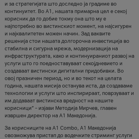
и за стратегијата што доследно ја градиме во
континуитет. Во А1, нашата примарна цел е секој
корисник да го добие токму она што му е
најпотребно во вистинскиот момент, на најсигурен
и најквалитетен можен начин. Зад ваквите
решенија стои нашата долгорочна инвестиција во
стабилна и сигурна мрежа, модернизација на
инфраструктурата, како и континуираниот развој на
услуги што го поедноставуваат секојдневието и
создаваат вистински дигитални придобивки. Во
овој празничен период, но и во текот на целата
година, нашата мисија останува иста, да создаваме
технологии и услуги што инспирираат, поврзуваат и
им додаваат вистинска вредност на нашите
корисници“ – изјави Методија Мирчев, главен
извршен директор на А1 Македонија.
За корисниците на A1 Combo, А1 Македонија
овозможува пристап до водечките стриминг услуги