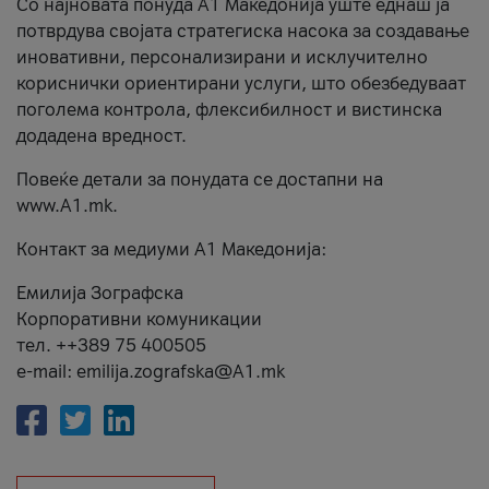
Со најновата понуда А1 Македонија уште еднаш ја
потврдува својата стратегиска насока за создавање
иновативни, персонализирани и исклучително
кориснички ориентирани услуги, што обезбедуваат
поголема контрола, флексибилност и вистинска
додадена вредност.
Повеќе детали за понудата се достапни на
www.А1.mk.
Контакт за медиуми А1 Македонија:
Емилија Зографска
Корпоративни комуникации
тел. ++389 75 400505
e-mail: emilija.zografska@A1.mk