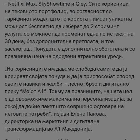
– Netflix, Max, SkyShowtime и Gley. Сите корисници
на тековното портфолио, во согласност со
тарифниот модел што го користат, имаат уникатна
можност бесплатно да изберат до 2 стриминг
услуги, со можност да променат една по истекот на
30 дена, без дополнителна претплата, и тоа
засекогаш. Понудата е дополнително збогатена и со
празнична цена на одредени атрактивни уреди.
„На корисниците им даваме слобода самите да ја
креираат својата понуда и да ја приспособат според
своите навики и желби — лесно, брзо и дигитално
преку “Мојот А1”. Токму за празниците, нашата цел
е да овозможиме максимална персонализација, за
секој да добие пакет што совршено одговара на
неговите потреби“, изјави Елена Панова,
директорка на маркетинг и дигитална
трансформација во А1 Македонија.