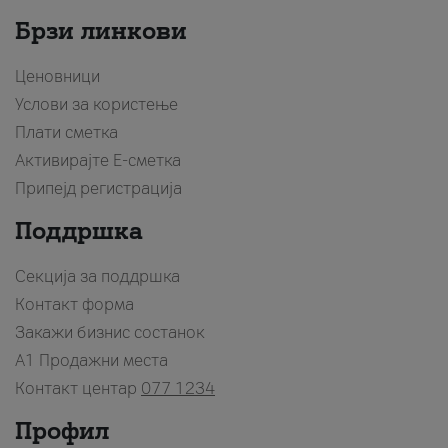
Брзи линкови
Ценовници
Услови за користење
Плати сметка
Активирајте Е-сметка
Припејд регистрација
Поддршка
Секција за поддршка
Контакт форма
Закажи бизнис состанок
A1 Продажни места
Контакт центар
077 1234
Профил