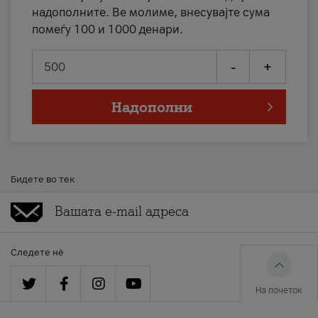
надополните. Ве молиме, внесувајте сума
помеѓу 100 и 1000 денари.
-
+
Надополни
Бидете во тек
Следете нè
На почеток