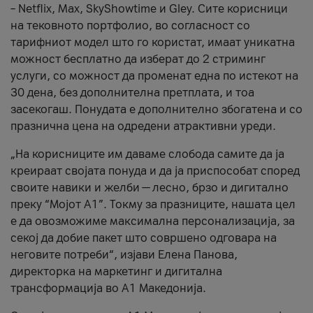
– Netflix, Max, SkyShowtime и Gley. Сите корисници
на тековното портфолио, во согласност со
тарифниот модел што го користат, имаат уникатна
можност бесплатно да изберат до 2 стриминг
услуги, со можност да променат една по истекот на
30 дена, без дополнителна претплата, и тоа
засекогаш. Понудата е дополнително збогатена и со
празнична цена на одредени атрактивни уреди.
„На корисниците им даваме слобода самите да ја
креираат својата понуда и да ја приспособат според
своите навики и желби — лесно, брзо и дигитално
преку “Мојот А1”. Токму за празниците, нашата цел
е да овозможиме максимална персонализација, за
секој да добие пакет што совршено одговара на
неговите потреби“, изјави Елена Панова,
директорка на маркетинг и дигитална
трансформација во А1 Македонија.