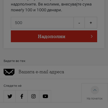
надополните. Ве молиме, внесувајте сума
помеѓу 100 и 1000 денари.
-
+
Надополни
Бидете во тек
Следете нè
На почеток