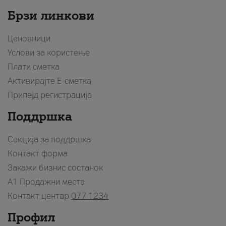
Брзи линкови
Ценовници
Услови за користење
Плати сметка
Активирајте Е-сметка
Припејд регистрација
Поддршка
Секција за поддршка
Контакт форма
Закажи бизнис состанок
A1 Продажни места
Контакт центар
077 1234
Профил