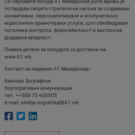
Со најновата понуда А1 Македонија уште еднаш ја
потврдува својата стратегиска насока за создавање
иновативни, персонализирани и исклучително
кориснички ориентирани услуги, што обезбедуваат
поголема контрола, флексибилност и вистинска
додадена вредност.
Повеќе детали за понудата се достапни на
www.А1.mk.
Контакт за медиуми А1 Македонија:
Емилија Зографска
Корпоративни комуникации
тел. ++389 75 400505
e-mail: emilija.zografska@A1.mk