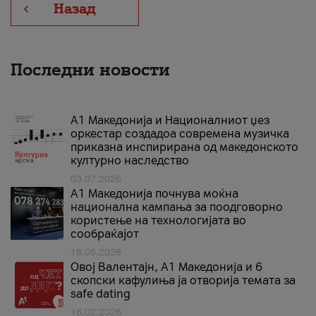
Назад
Последни новости
А1 Македонија и Националниот џез
оркестар создадоа современа музичка
приказна инспирирана од македонското
културно наследство
03.07.2026
A1 Македонија почнува моќна
национална кампања за поодговорно
користење на технологијата во
сообраќајот
18.05.2026
Овој Валентајн, A1 Македонија и 6
скопски кафулиња ја отворија темата за
safe dating
16.02.2026