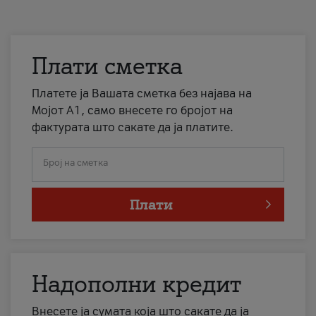
Плати сметка
Платете ја Вашата сметка без најава на
Мојот А1, само внесете го бројот на
фактурата што сакате да ја платите.
Број на сметка
Плати
Надополни кредит
Внесете ја сумата која што сакате да ја