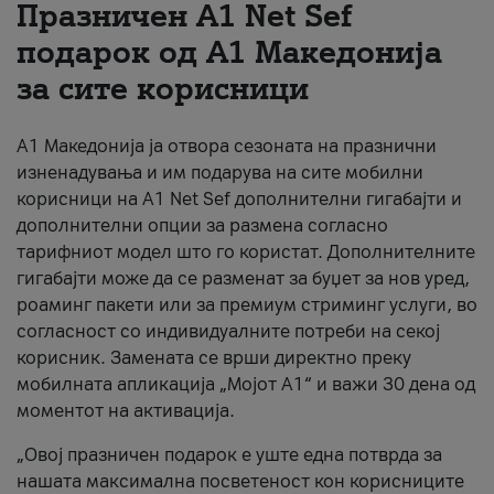
Празничен A1 Net Sеf
За нас
подарок од А1 Македонија
за сите корисници
#ПодобарОнлајн
А1 Македонија ја отвора сезоната на празнични
изненадувања и им подарува на сите мобилни
корисници на A1 Net Sef дополнителни гигабајти и
дополнителни опции за размена согласно
тарифниот модел што го користат. Дополнителните
гигабајти може да се разменат за буџет за нов уред,
роаминг пакети или за премиум стриминг услуги, во
согласност со индивидуалните потреби на секој
корисник. Замената се врши директно преку
мобилната апликација „Мојот А1“ и важи 30 дена од
моментот на активација.
„Овој празничен подарок е уште една потврда за
нашата максимална посветеност кон корисниците