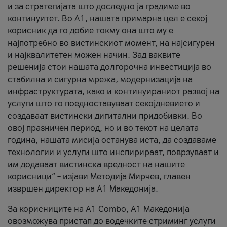
и за стратегијата што доследно ја градиме во
континуитет. Во А1, нашата примарна цел е секој
корисник да го добие токму она што му е
најпотребно во вистинскиот момент, на најсигурен
и најквалитетен можен начин. Зад ваквите
решенија стои нашата долгорочна инвестиција во
стабилна и сигурна мрежа, модернизација на
инфраструктурата, како и континуираниот развој на
услуги што го поедноставуваат секојдневието и
создаваат вистински дигитални придобивки. Во
овој празничен период, но и во текот на целата
година, нашата мисија останува иста, да создаваме
технологии и услуги што инспирираат, поврзуваат и
им додаваат вистинска вредност на нашите
корисници“ – изјави Методија Мирчев, главен
извршен директор на А1 Македонија.
За корисниците на A1 Combo, А1 Македонија
овозможува пристап до водечките стриминг услуги