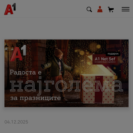
МК
EN
SQ
Приватни
Деловни
Поддршка
Надополни кредит
04.12.2025
Плати сметка