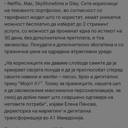
– Netflix, Max, SkyShowtime и Gley. Сите корисници
на тековното портфолио, во согласност со
тарифниот модел што го користат, имаат уникатна
можност бесплатно да изберат до 2 стриминг
услуги, со можност да променат една по истекот на
30 дена, без дополнителна претплата, и тоа
засекогаш. Понудата е дополнително збогатена и со
празнична цена на одредени атрактивни уреди.
„На корисниците им даваме слобода самите да ја
креираат својата понуда и да ја приспособат според
своите навики и желби — лесно, брзо и дигитално
преку “Мојот А1”. Токму за празниците, нашата цел
е да овозможиме максимална персонализација, за
секој да добие пакет што совршено одговара на
неговите потреби“, изјави Елена Панова,
директорка на маркетинг и дигитална
трансформација во А1 Македонија.