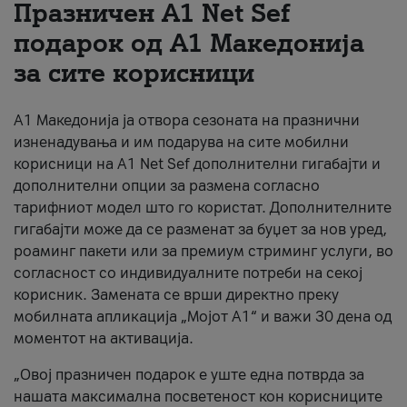
Празничен A1 Net Sеf
За нас
подарок од А1 Македонија
за сите корисници
#ПодобарОнлајн
А1 Македонија ја отвора сезоната на празнични
изненадувања и им подарува на сите мобилни
корисници на A1 Net Sef дополнителни гигабајти и
дополнителни опции за размена согласно
тарифниот модел што го користат. Дополнителните
гигабајти може да се разменат за буџет за нов уред,
роаминг пакети или за премиум стриминг услуги, во
согласност со индивидуалните потреби на секој
корисник. Замената се врши директно преку
мобилната апликација „Мојот А1“ и важи 30 дена од
моментот на активација.
„Овој празничен подарок е уште една потврда за
нашата максимална посветеност кон корисниците