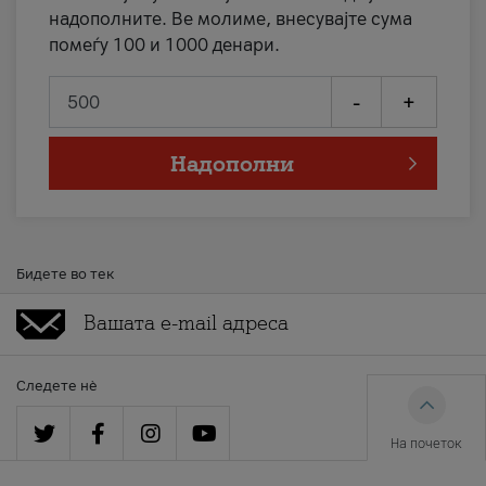
надополните. Ве молиме, внесувајте сума
помеѓу 100 и 1000 денари.
-
+
Надополни
Бидете во тек
Следете нè
На почеток