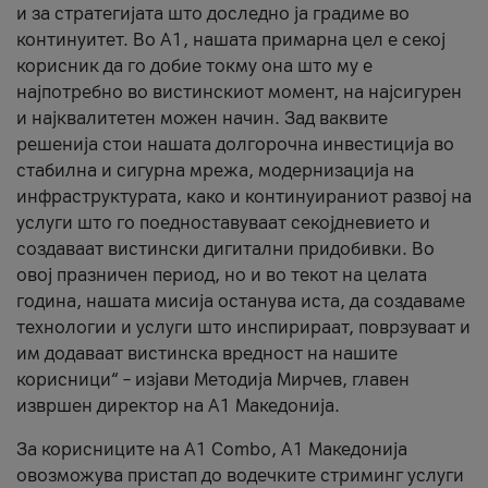
и за стратегијата што доследно ја градиме во
континуитет. Во А1, нашата примарна цел е секој
корисник да го добие токму она што му е
најпотребно во вистинскиот момент, на најсигурен
и најквалитетен можен начин. Зад ваквите
решенија стои нашата долгорочна инвестиција во
стабилна и сигурна мрежа, модернизација на
инфраструктурата, како и континуираниот развој на
услуги што го поедноставуваат секојдневието и
создаваат вистински дигитални придобивки. Во
овој празничен период, но и во текот на целата
година, нашата мисија останува иста, да создаваме
технологии и услуги што инспирираат, поврзуваат и
им додаваат вистинска вредност на нашите
корисници“ – изјави Методија Мирчев, главен
извршен директор на А1 Македонија.
За корисниците на A1 Combo, А1 Македонија
овозможува пристап до водечките стриминг услуги