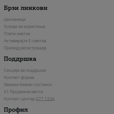
Брзи линкови
Ценовници
Услови за користење
Плати сметка
Активирајте Е-сметка
Припејд регистрација
Поддршка
Секција за поддршка
Контакт форма
Закажи бизнис состанок
A1 Продажни места
Контакт центар
077 1234
Профил