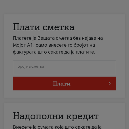
Плати сметка
Платете ја Вашата сметка без најава на
Мојот А1, само внесете го бројот на
фактурата што сакате да ја платите.
Број на сметка
Плати
Надополни кредит
Внесете ја сумата која што сакате да ја