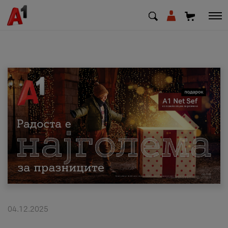
МК
EN
SQ
Приватни
Деловни
Поддршка
Надополни кредит
04.12.2025
Плати сметка