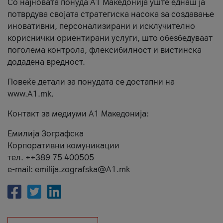
Со најновата понуда А1 Македонија уште еднаш ја
потврдува својата стратегиска насока за создавање
иновативни, персонализирани и исклучително
кориснички ориентирани услуги, што обезбедуваат
поголема контрола, флексибилност и вистинска
додадена вредност.
Повеќе детали за понудата се достапни на
www.А1.mk.
Контакт за медиуми А1 Македонија:
Емилија Зографска
Корпоративни комуникации
тел. ++389 75 400505
e-mail: emilija.zografska@A1.mk