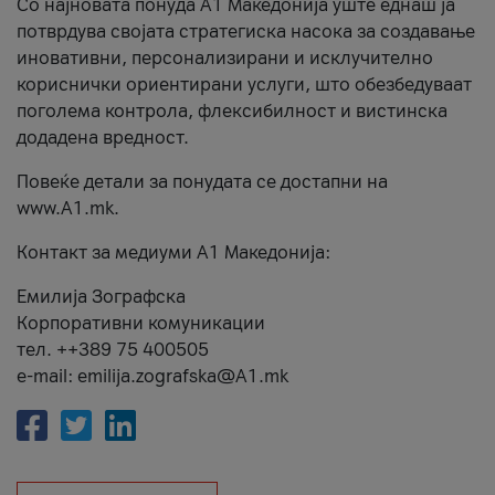
Со најновата понуда А1 Македонија уште еднаш ја
потврдува својата стратегиска насока за создавање
иновативни, персонализирани и исклучително
кориснички ориентирани услуги, што обезбедуваат
поголема контрола, флексибилност и вистинска
додадена вредност.
Повеќе детали за понудата се достапни на
www.А1.mk.
Контакт за медиуми А1 Македонија:
Емилија Зографска
Корпоративни комуникации
тел. ++389 75 400505
e-mail: emilija.zografska@A1.mk