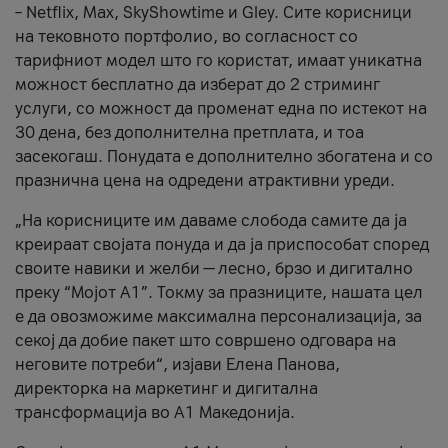
– Netflix, Max, SkyShowtime и Gley. Сите корисници
на тековното портфолио, во согласност со
тарифниот модел што го користат, имаат уникатна
можност бесплатно да изберат до 2 стриминг
услуги, со можност да променат една по истекот на
30 дена, без дополнителна претплата, и тоа
засекогаш. Понудата е дополнително збогатена и со
празнична цена на одредени атрактивни уреди.
„На корисниците им даваме слобода самите да ја
креираат својата понуда и да ја приспособат според
своите навики и желби — лесно, брзо и дигитално
преку “Мојот А1”. Токму за празниците, нашата цел
е да овозможиме максимална персонализација, за
секој да добие пакет што совршено одговара на
неговите потреби“, изјави Елена Панова,
директорка на маркетинг и дигитална
трансформација во А1 Македонија.