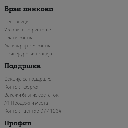
Брзи линкови
Ценовници
Услови за користење
Плати сметка
Активирајте Е-сметка
Припејд регистрација
Поддршка
Секција за поддршка
Контакт форма
Закажи бизнис состанок
A1 Продажни места
Контакт центар
077 1234
Профил