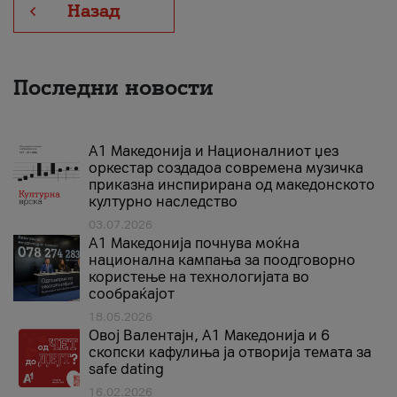
Назад
Последни новости
А1 Македонија и Националниот џез
оркестар создадоа современа музичка
приказна инспирирана од македонското
културно наследство
03.07.2026
A1 Македонија почнува моќна
национална кампања за поодговорно
користење на технологијата во
сообраќајот
18.05.2026
Овој Валентајн, A1 Македонија и 6
скопски кафулиња ја отворија темата за
safe dating
16.02.2026