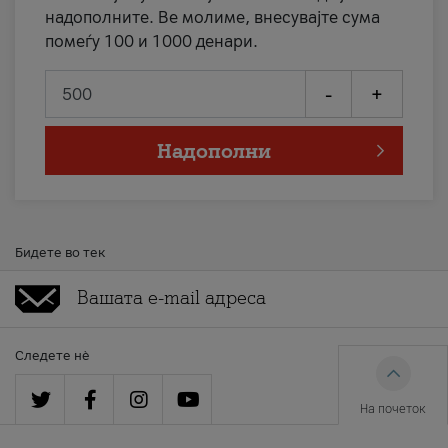
надополните. Ве молиме, внесувајте сума
помеѓу 100 и 1000 денари.
-
+
Надополни
Бидете во тек
Следете нè
На почеток