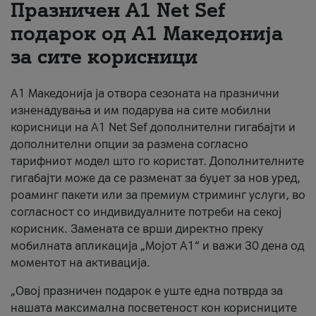
Празничен A1 Net Sеf
За нас
подарок од А1 Македонија
за сите корисници
#ПодобарОнлајн
А1 Македонија ја отвора сезоната на празнични
изненадувања и им подарува на сите мобилни
корисници на A1 Net Sef дополнителни гигабајти и
дополнителни опции за размена согласно
тарифниот модел што го користат. Дополнителните
гигабајти може да се разменат за буџет за нов уред,
роаминг пакети или за премиум стриминг услуги, во
согласност со индивидуалните потреби на секој
корисник. Замената се врши директно преку
мобилната апликација „Мојот А1“ и важи 30 дена од
моментот на активација.
„Овој празничен подарок е уште една потврда за
нашата максимална посветеност кон корисниците