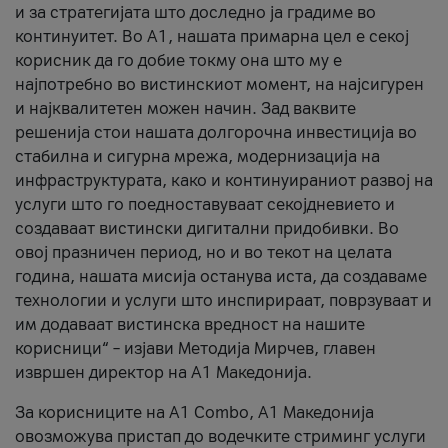
и за стратегијата што доследно ја градиме во
континуитет. Во А1, нашата примарна цел е секој
корисник да го добие токму она што му е
најпотребно во вистинскиот момент, на најсигурен
и најквалитетен можен начин. Зад ваквите
решенија стои нашата долгорочна инвестиција во
стабилна и сигурна мрежа, модернизација на
инфраструктурата, како и континуираниот развој на
услуги што го поедноставуваат секојдневието и
создаваат вистински дигитални придобивки. Во
овој празничен период, но и во текот на целата
година, нашата мисија останува иста, да создаваме
технологии и услуги што инспирираат, поврзуваат и
им додаваат вистинска вредност на нашите
корисници“ – изјави Методија Мирчев, главен
извршен директор на А1 Македонија.
За корисниците на A1 Combo, А1 Македонија
овозможува пристап до водечките стриминг услуги