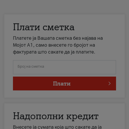
Плати сметка
Платете ја Вашата сметка без најава на
Мојот А1, само внесете го бројот на
фактурата што сакате да ја платите.
Број на сметка
Плати
Надополни кредит
Внесете ја сумата која што сакате да ја