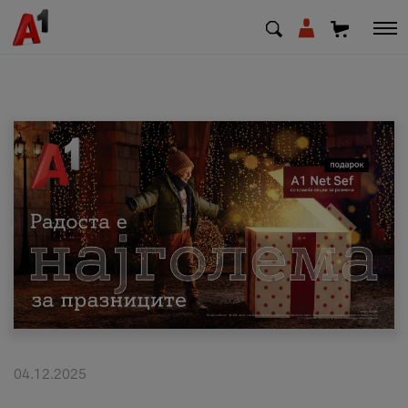
МК
EN
SQ
Приватни
Деловни
Поддршка
Надополни кредит
04.12.2025
Плати сметка