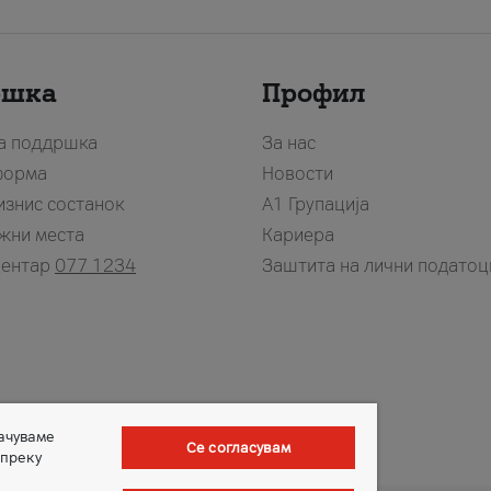
ршка
Профил
за поддршка
За нас
форма
Новости
изнис состанок
А1 Групација
жни места
Кариера
центар
077 1234
Заштита на лични податоц
зачуваме
Се согласувам
 преку