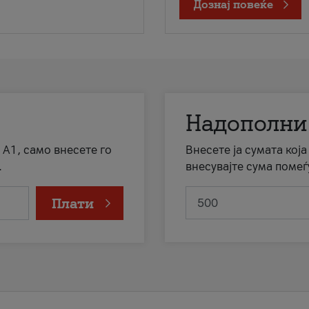
Дознај повеќе
Надополни
 А1, само внесете го
Внесете ја сумата кој
.
внесувајте сума помеѓ
Плати