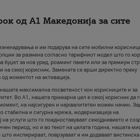
рок од А1 Македонија за сите
 изненадувања и им подарува на сите мобилни корисниц
 опции за размена согласно тарифниот модел што го кор
а буџет за нов уред, роаминг пакети или за премиум ст
и на секој корисник. Замената се врши директно преку
 од моментот на активација.
а нашата максимална посветеност кон корисниците и за
итет. Во А1, нашата примарна цел е секој корисник да 
момент, на најсигурен и најквалитетен можен начин. За
о стабилна и сигурна мрежа, модернизација на
 на услуги што го поедноставуваат секојдневието и соз
чен период, но и во текот на целата година, нашата ми
и што инспирираат, поврзуваат и им додаваат вистинска