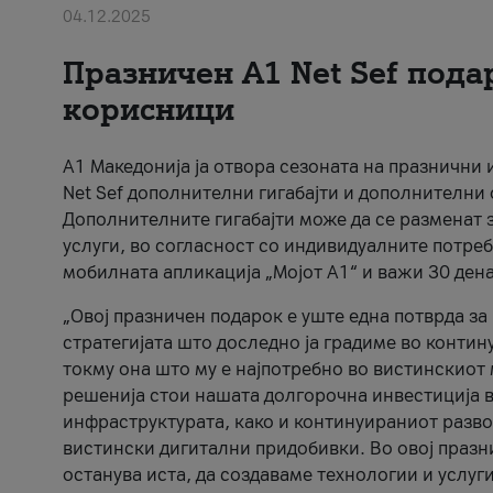
04.12.2025
Празничен A1 Net Sеf пода
корисници
А1 Македонија ја отвора сезоната на празнични
Net Sef дополнителни гигабајти и дополнителни
Дополнителните гигабајти може да се разменат з
услуги, во согласност со индивидуалните потреб
мобилната апликација „Мојот А1“ и важи 30 дена
„Овој празничен подарок е уште една потврда з
стратегијата што доследно ја градиме во контину
токму она што му е најпотребно во вистинскиот 
решенија стои нашата долгорочна инвестиција в
инфраструктурата, како и континуираниот развој
вистински дигитални придобивки. Во овој празни
останува иста, да создаваме технологии и услуг