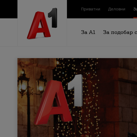
Приватни
Деловни
З
За А1
За подобар 