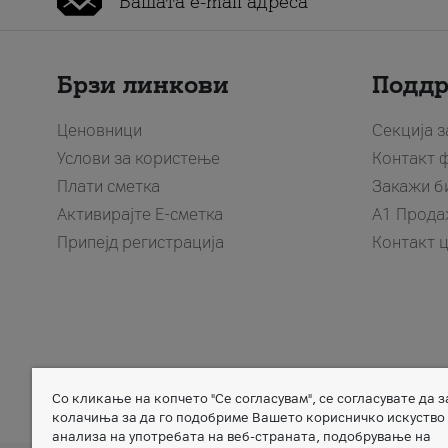
Брзи линкови
Подд
Ценовници
Секција 
Услови за користење
Контакт 
Плати сметка
Закажи б
Активирајте Е-сметка
A1 Прода
Припејд регистрација
Контакт 
Со кликање на копчето "Се согласувам", се согласувате да 
Member of
колачиња за да го подобриме Вашето корисничко искуство
анализа на употребата на веб-страната, подобрување на