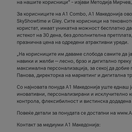
на нашите корисници“ – изјави Методија Мирчев
За корисниците на A1 Combo, А1 Македонија овоз
SkyShowtime и Gley. Сите корисници на тековно
користат, имаат уникатна можност бесплатно да 
истекот на 30 дена, без дополнителна претплата
празнична цена на одредени атрактивни уреди.
„На корисниците им даваме слобода самите да ја
навики и желби — лесно, брзо и дигитално преку
максимална персонализација, за секој да добие 
Панова, директорка на маркетинг и дигитална т
Со најновата понуда А1 Македонија уште еднаш ј
иновативни, персонализирани и исклучително к
контрола, флексибилност и вистинска додадена
Повеќе детали за понудата се достапни на www.А
Контакт за медиуми А1 Македонија: