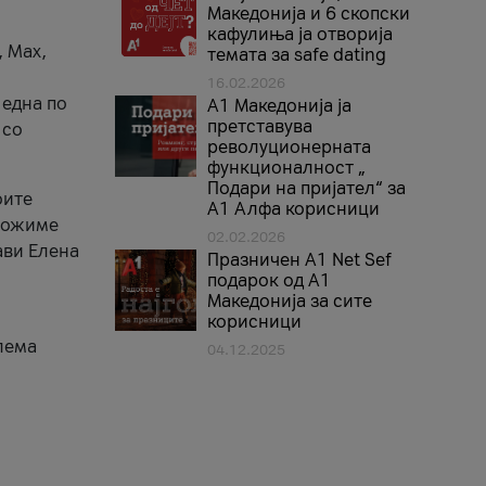
Македонија и 6 скопски
кафулиња ја отворија
, Max,
темата за safe dating
16.02.2026
 една по
А1 Македонија ја
претставува
 со
револуционерната
функционалност „
Подари на пријател“ за
оите
А1 Алфа корисници
зможиме
02.02.2026
ави Елена
Празничен A1 Net Sеf
подарок од А1
Македонија за сите
корисници
лема
04.12.2025