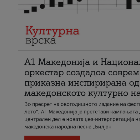
А1 Македонија и Национа
оркестар создадоа совре
приказна инспирирана од
македонското културно н
Во пресрет на овогодишното издание на фест
лето“, А1 Македонија ја претстави кампањата 
централен дел е новата џез-интерпретација н
македонска народна песна „Билјан