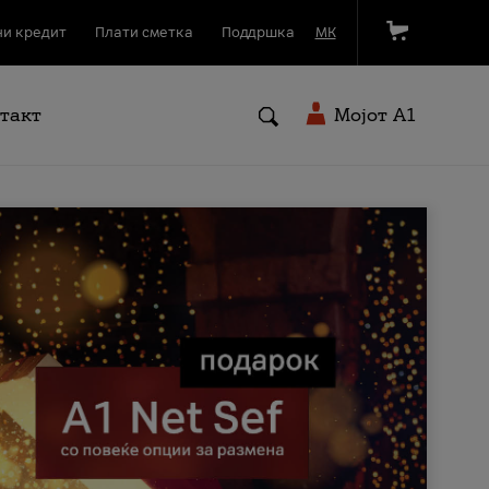
и кредит
Плати сметка
Поддршка
МК
такт
Мојот A1