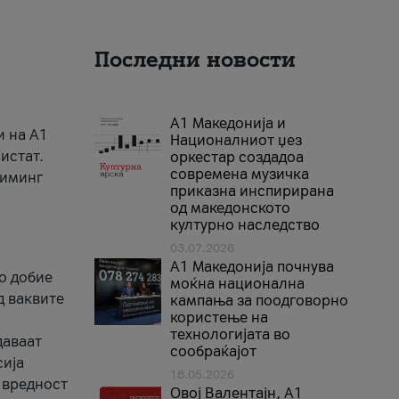
Последни новости
А1 Македонија и
и на A1
Националниот џез
истат.
оркестар создадоа
современа музичка
риминг
приказна инспирирана
од македонското
културно наследство
03.07.2026
A1 Македонија почнува
го добие
моќна национална
д ваквите
кампања за поодговорно
користење на
технологијата во
даваат
сообраќајот
сија
18.05.2026
 вредност
Овој Валентајн, A1