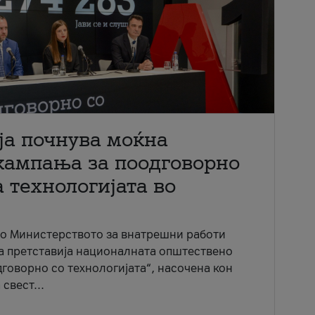
ја почнува моќна
кампања за поодговорно
 технологијата во
со Министерството за внатрешни работи
ја претставија националната општествено
говорно со технологијата“, насочена кон
свест...