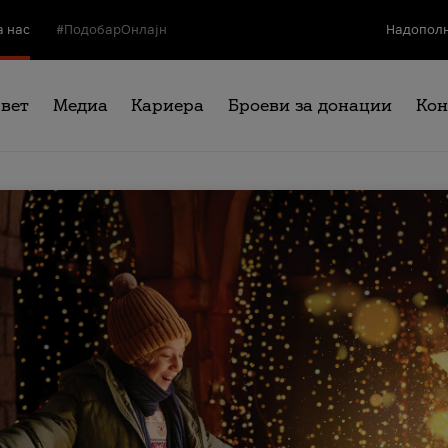
а нас
#ПодобарОнлајн
Надополн
свет
Медиа
Кариера
Броеви за донации
Кон