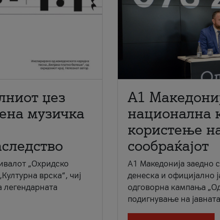
лниот џез
A1 Македони
мена музичка
национална 
користење на
аследство
сообраќајот
ивалот „Охридско
A1 Македонија заедно 
„Културна врска“, чиј
денеска и официјално 
а легендарната
одговорна кампања „Од
подигнување на јавната 