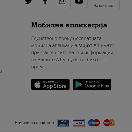
На почеток
Мобилна апликација
Единствено преку бесплатната
мобилна апликација
Мојот A1
имате
пристап до сите важни информации
за Вашите A1 услуги, во било кое
време.
и
Начини на плаќање