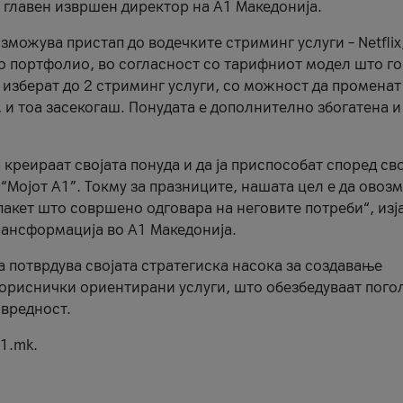
, главен извршен директор на А1 Македонија.
можува пристап до водечките стриминг услуги – Netflix
то портфолио, во согласност со тарифниот модел што го
изберат до 2 стриминг услуги, со можност да променат
, и тоа засекогаш. Понудата е дополнително збогатена и
 креираат својата понуда и да ја приспособат според св
 “Мојот А1”. Токму за празниците, нашата цел е да ово
пакет што совршено одговара на неговите потреби“, изј
рансформација во А1 Македонија.
а потврдува својата стратегиска насока за создавање
ориснички ориентирани услуги, што обезбедуваат пого
 вредност.
1.mk.