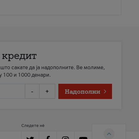
 кредит
а што сакате да ја надополните. Ве молиме,
у 100 и 1000 денари.
-
+
Надополни
Следете нè