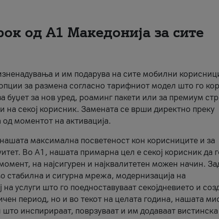
рок од А1 Македонија за сите
 изненадувања и им подарува на сите мобилни корисниц
 опции за размена согласно тарифниот модел што го кор
а буџет за нов уред, роаминг пакети или за премиум ст
и на секој корисник. Замената се врши директно преку
 од моментот на активација.
а нашата максимална посветеност кон корисниците и за
итет. Во А1, нашата примарна цел е секој корисник да 
момент, на најсигурен и најквалитетен можен начин. За
о стабилна и сигурна мрежа, модернизација на
 на услуги што го поедноставуваат секојдневието и соз
чен период, но и во текот на целата година, нашата ми
и што инспирираат, поврзуваат и им додаваат вистинска