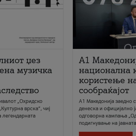
лниот џез
A1 Македони
мена музичка
национална 
користење на
аследство
сообраќајот
ивалот „Охридско
A1 Македонија заедно 
„Културна врска“, чиј
денеска и официјално 
а легендарната
одговорна кампања „Од
подигнување на јавната 