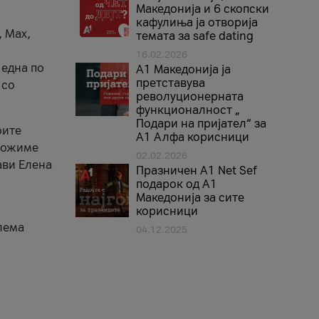
Македонија и 6 скопски
кафулиња ја отворија
, Max,
темата за safe dating
16.02.2026
 една по
А1 Македонија ја
претставува
 со
револуционерната
функционалност „
Подари на пријател“ за
оите
А1 Алфа корисници
зможиме
02.02.2026
ави Елена
Празничен A1 Net Sеf
подарок од А1
Македонија за сите
корисници
лема
04.12.2025