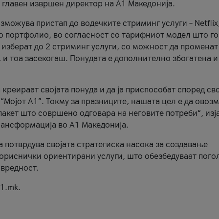
, главен извршен директор на А1 Македонија.
можува пристап до водечките стриминг услуги – Netflix
то портфолио, во согласност со тарифниот модел што го
изберат до 2 стриминг услуги, со можност да променат
, и тоа засекогаш. Понудата е дополнително збогатена и
 креираат својата понуда и да ја приспособат според св
 “Мојот А1”. Токму за празниците, нашата цел е да ово
пакет што совршено одговара на неговите потреби“, изј
рансформација во А1 Македонија.
а потврдува својата стратегиска насока за создавање
ориснички ориентирани услуги, што обезбедуваат пого
 вредност.
1.mk.