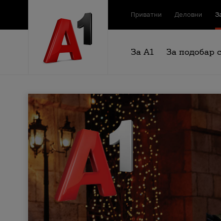
Приватни
Деловни
З
За А1
За подобар 