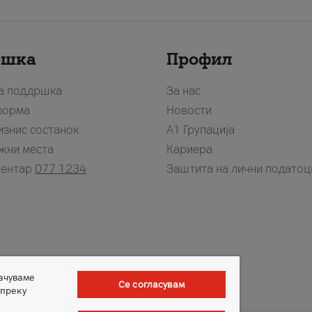
ршка
Профил
за поддршка
За нас
форма
Новости
изнис состанок
А1 Групација
жни места
Кариера
центар
077 1234
Заштита на лични податоц
зачуваме
Се согласувам
 преку