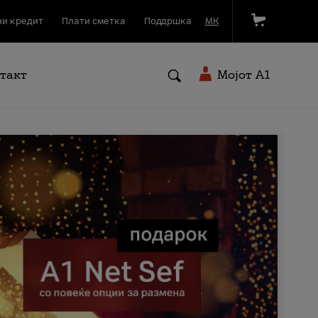
и кредит
Плати сметка
Поддршка
МК
такт
Мојот A1