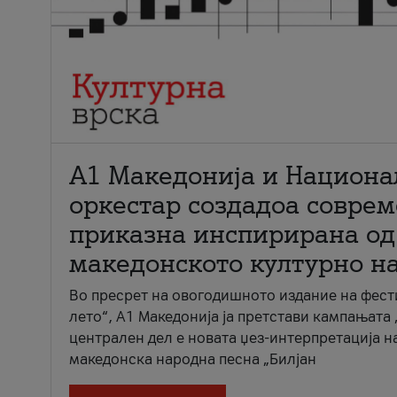
А1 Македонија и Национа
оркестар создадоа совре
приказна инспирирана од
македонското културно н
Во пресрет на овогодишното издание на фест
лето“, А1 Македонија ја претстави кампањата 
централен дел е новата џез-интерпретација н
македонска народна песна „Билјан