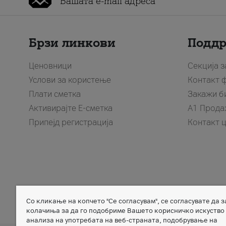
Брзи линкови
Подд
Ценовници
Секција 
Услови за користење
Контакт 
Плати сметка
Закажи б
Активирајте Е-сметка
A1 Прода
Припејд регистрација
Контакт 
Со кликање на копчето "Се согласувам", се согласувате да 
Member of
колачиња за да го подобриме Вашето корисничко искуство
анализа на употребата на веб-страната, подобрување на