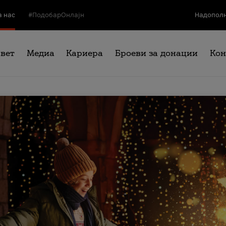
а нас
#ПодобарОнлајн
Надополн
свет
Медиа
Кариера
Броеви за донации
Кон