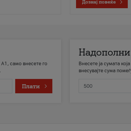
Дознај повеќе
Надополни
 А1, само внесете го
Внесете ја сумата кој
.
внесувајте сума помеѓ
Плати