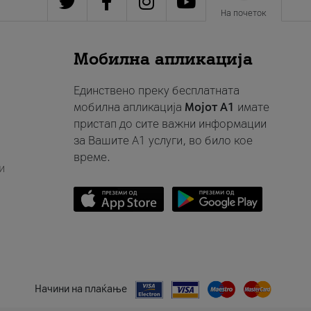
На почеток
Мобилна апликација
Единствено преку бесплатната
мобилна апликација
Мојот A1
имате
пристап до сите важни информации
за Вашите A1 услуги, во било кое
време.
и
Начини на плаќање