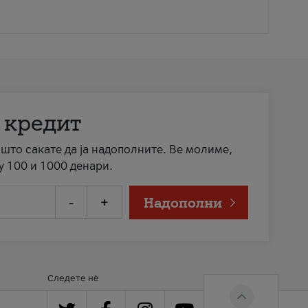
 кредит
а што сакате да ја надополните. Ве молиме,
у 100 и 1000 денари.
-
+
Надополни
Следете нè