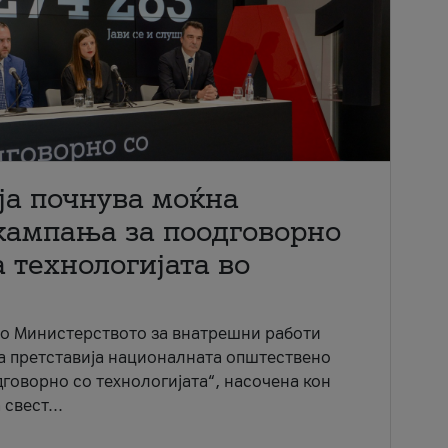
ја почнува моќна
кампања за поодговорно
 технологијата во
со Министерството за внатрешни работи
ја претставија националната општествено
говорно со технологијата“, насочена кон
свест...