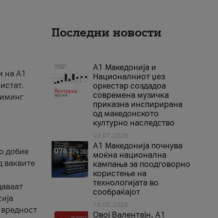
Последни новости
А1 Македонија и
и на A1
Националниот џез
истат.
оркестар создадоа
современа музичка
риминг
приказна инспирирана
од македонското
културно наследство
03.07.2026
A1 Македонија почнува
го добие
моќна национална
д ваквите
кампања за поодговорно
користење на
технологијата во
даваат
сообраќајот
сија
18.05.2026
 вредност
Овој Валентајн, A1