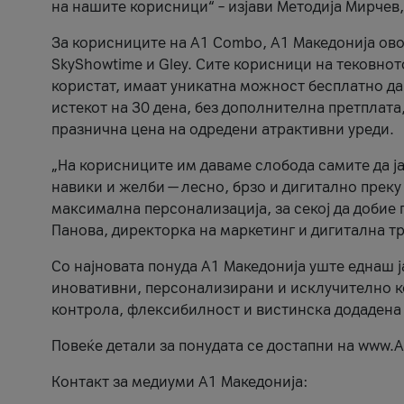
на нашите корисници“ – изјави Методија Мирчев
За корисниците на A1 Combo, А1 Македонија овоз
SkyShowtime и Gley. Сите корисници на тековно
користат, имаат уникатна можност бесплатно да 
истекот на 30 дена, без дополнителна претплата
празнична цена на одредени атрактивни уреди.
„На корисниците им даваме слобода самите да ја
навики и желби — лесно, брзо и дигитално преку
максимална персонализација, за секој да добие 
Панова, директорка на маркетинг и дигитална т
Со најновата понуда А1 Македонија уште еднаш ј
иновативни, персонализирани и исклучително к
контрола, флексибилност и вистинска додадена
Повеќе детали за понудата се достапни на www.А
Контакт за медиуми А1 Македонија: