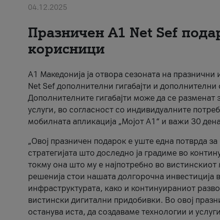
04.12.2025
Празничен A1 Net Sеf пода
корисници
А1 Македонија ја отвора сезоната на празнични
Net Sef дополнителни гигабајти и дополнителни
Дополнителните гигабајти може да се разменат з
услуги, во согласност со индивидуалните потреб
мобилната апликација „Мојот А1“ и важи 30 дена
„Овој празничен подарок е уште една потврда з
стратегијата што доследно ја градиме во контину
токму она што му е најпотребно во вистинскиот 
решенија стои нашата долгорочна инвестиција в
инфраструктурата, како и континуираниот развој
вистински дигитални придобивки. Во овој празни
останува иста, да создаваме технологии и услуг