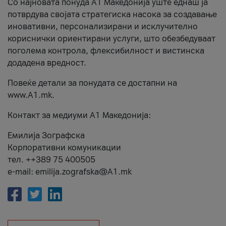
Со најновата понуда А1 Македонија уште еднаш ја
потврдува својата стратегиска насока за создавање
иновативни, персонализирани и исклучително
кориснички ориентирани услуги, што обезбедуваат
поголема контрола, флексибилност и вистинска
додадена вредност.
Повеќе детали за понудата се достапни на
www.А1.mk.
Контакт за медиуми А1 Македонија:
Емилија Зографска
Корпоративни комуникации
тел. ++389 75 400505
e-mail: emilija.zografska@A1.mk