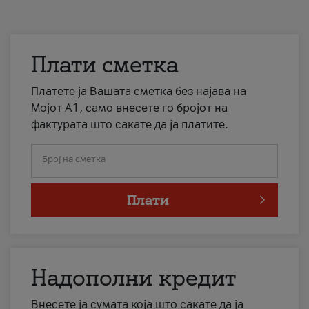
Плати сметка
Платете ја Вашата сметка без најава на
Мојот А1, само внесете го бројот на
фактурата што сакате да ја платите.
Број на сметка
Плати
Надополни кредит
Внесете ја сумата која што сакате да ја