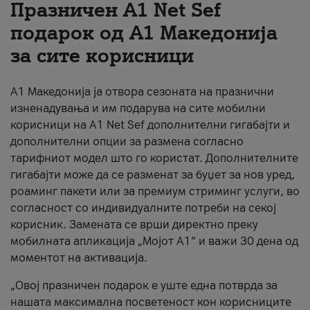
Празничен A1 Net Sеf
За нас
подарок од А1 Македонија
за сите корисници
#ПодобарОнлајн
А1 Македонија ја отвора сезоната на празнични
изненадувања и им подарува на сите мобилни
корисници на A1 Net Sef дополнителни гигабајти и
дополнителни опции за размена согласно
тарифниот модел што го користат. Дополнителните
гигабајти може да се разменат за буџет за нов уред,
роаминг пакети или за премиум стриминг услуги, во
согласност со индивидуалните потреби на секој
корисник. Замената се врши директно преку
мобилната апликација „Мојот А1“ и важи 30 дена од
моментот на активација.
„Овој празничен подарок е уште една потврда за
нашата максимална посветеност кон корисниците