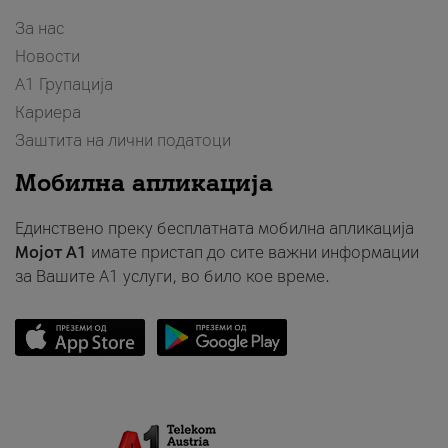
За нас
Новости
А1 Групација
Кариера
Заштита на лични податоци
Мобилна апликација
Единствено преку бесплатната мобилна апликација
Мојот A1
имате пристап до сите важни информации
за Вашите A1 услуги, во било кое време.