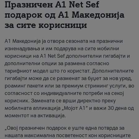
Празничен A1 Net Sеf
За нас
подарок од А1 Македонија
за сите корисници
#ПодобарОнлајн
А1 Македонија ја отвора сезоната на празнични
изненадувања и им подарува на сите мобилни
корисници на A1 Net Sef дополнителни гигабајти и
дополнителни опции за размена согласно
тарифниот модел што го користат. Дополнителните
гигабајти може да се разменат за буџет за нов уред,
роаминг пакети или за премиум стриминг услуги, во
согласност со индивидуалните потреби на секој
корисник. Замената се врши директно преку
мобилната апликација „Мојот А1“ и важи 30 дена од
моментот на активација.
„Овој празничен подарок е уште една потврда за
нашата максимална посветеност кон корисниците