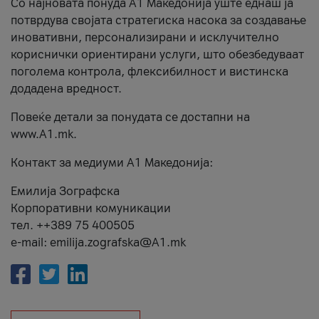
Со најновата понуда А1 Македонија уште еднаш ја
потврдува својата стратегиска насока за создавање
иновативни, персонализирани и исклучително
кориснички ориентирани услуги, што обезбедуваат
поголема контрола, флексибилност и вистинска
додадена вредност.
Повеќе детали за понудата се достапни на
www.А1.mk.
Контакт за медиуми А1 Македонија:
Емилија Зографска
Корпоративни комуникации
тел. ++389 75 400505
e-mail: emilija.zografska@A1.mk