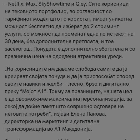
– Netflix, Max, SkyShowtime и Gley. Сите корисници
на тековното портфолио, во согласност со
тарифниот модел што го користат, имаат уникатна
можност бесплатно да изберат до 2 стриминг
услуги, со можност да променат една по истекот на
30 дена, без дополнителна претплата, и тоа
засекогаш. Понудата е дополнително збогатена и со
празнична цена на одредени атрактивни уреди.
„На корисниците им даваме слобода самите да ја
креираат својата понуда и да ја приспособат според
своите навики и желби — лесно, брзо и дигитално
преку “Мојот А1”. Токму за празниците, нашата цел
е да овозможиме максимална персонализација, за
секој да добие пакет што совршено одговара на
неговите потреби“, изјави Елена Панова,
директорка на маркетинг и дигитална
трансформација во А1 Македонија.