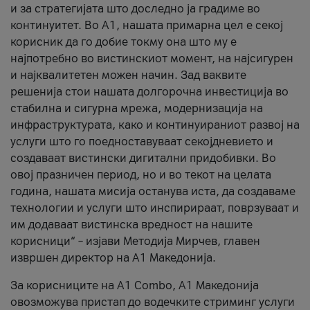
и за стратегијата што доследно ја градиме во
континуитет. Во А1, нашата примарна цел е секој
корисник да го добие токму она што му е
најпотребно во вистинскиот момент, на најсигурен
и најквалитетен можен начин. Зад ваквите
решенија стои нашата долгорочна инвестиција во
стабилна и сигурна мрежа, модернизација на
инфраструктурата, како и континуираниот развој на
услуги што го поедноставуваат секојдневието и
создаваат вистински дигитални придобивки. Во
овој празничен период, но и во текот на целата
година, нашата мисија останува иста, да создаваме
технологии и услуги што инспирираат, поврзуваат и
им додаваат вистинска вредност на нашите
корисници“ – изјави Методија Мирчев, главен
извршен директор на А1 Македонија.
За корисниците на A1 Combo, А1 Македонија
овозможува пристап до водечките стриминг услуги