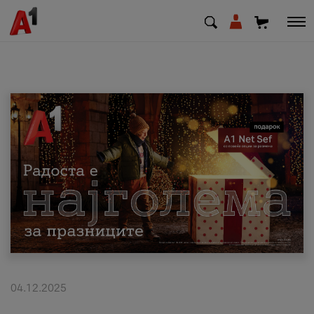
МК
EN
SQ
Приватни
Деловни
Поддршка
Надополни кредит
04.12.2025
Плати сметка