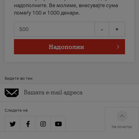
надополните. Ве молиме, внесувајте сума
помеѓу 100 и 1000 денари.
-
+
Надополни
Бидете во тек
Следете нè
На почеток