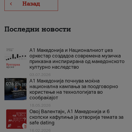
Назад
Последни новости
А1 Македонија и Националниот џез
оркестар создадоа современа музичка
приказна инспирирана од македонското
културно наследство
03.07.2026
A1 Македонија почнува моќна
национална кампања за поодговорно
користење на технологијата во
сообраќајот
18.05.2026
Овој Валентајн, A1 Македонија и 6
скопски кафулиња ја отворија темата за
safe dating
16.02.2026