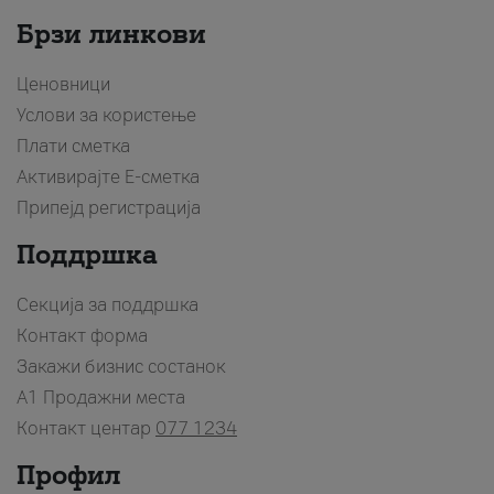
Брзи линкови
Ценовници
Услови за користење
Плати сметка
Активирајте Е-сметка
Припејд регистрација
Поддршка
Секција за поддршка
Контакт форма
Закажи бизнис состанок
A1 Продажни места
Контакт центар
077 1234
Профил