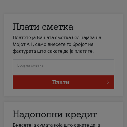
Плати сметка
Платете ја Вашата сметка без најава на
Мојот А1, само внесете го бројот на
фактурата што сакате да ја платите.
Број на сметка
Плати
Надополни кредит
Внесете ја сумата која што сакате да ја