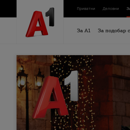
Приватни
Деловни
З
За А1
За подобар 