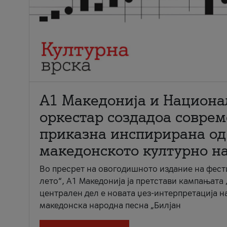
А1 Македонија и Национа
оркестар создадоа совре
приказна инспирирана од
македонското културно н
Во пресрет на овогодишното издание на фест
лето“, А1 Македонија ја претстави кампањата 
централен дел е новата џез-интерпретација н
македонска народна песна „Билјан