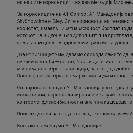
на нашите корисници“ – изјави Методија Мирчев
За корисниците на A1 Combo, А1 Македонија овоз
SkyShowtime и Gley. Сите корисници на тековно
користат, имаат уникатна можност бесплатно да 
истекот на 30 дена, без дополнителна претплата
празнична цена на одредени атрактивни уреди.
„На корисниците им даваме слобода самите да ја
навики и желби — лесно, брзо и дигитално преку
максимална персонализација, за секој да добие 
Панова, директорка на маркетинг и дигитална т
Со најновата понуда А1 Македонија уште еднаш ј
иновативни, персонализирани и исклучително к
контрола, флексибилност и вистинска додадена
Повеќе детали за понудата се достапни на www.А
Контакт за медиуми А1 Македонија: