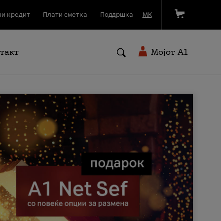
и кредит
Плати сметка
Поддршка
МК
такт
Мојот A1