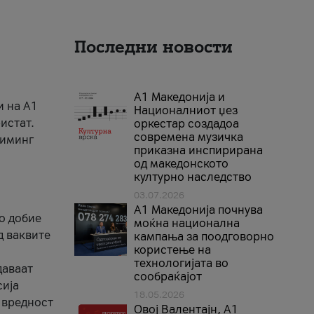
Последни новости
А1 Македонија и
и на A1
Националниот џез
истат.
оркестар создадоа
современа музичка
риминг
приказна инспирирана
од македонското
културно наследство
03.07.2026
A1 Македонија почнува
го добие
моќна национална
д ваквите
кампања за поодговорно
користење на
технологијата во
даваат
сообраќајот
сија
18.05.2026
 вредност
Овој Валентајн, A1