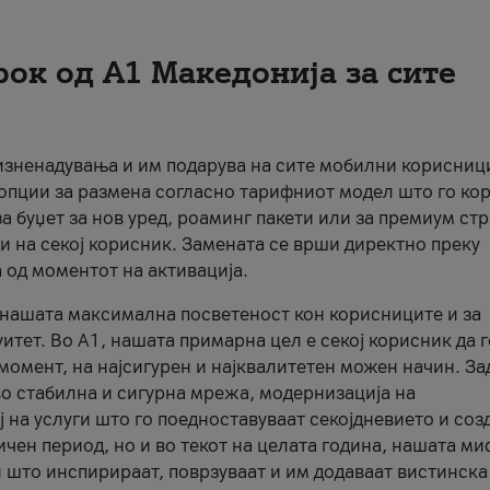
рок од А1 Македонија за сите
 изненадувања и им подарува на сите мобилни корисниц
 опции за размена согласно тарифниот модел што го кор
а буџет за нов уред, роаминг пакети или за премиум ст
и на секој корисник. Замената се врши директно преку
 од моментот на активација.
а нашата максимална посветеност кон корисниците и за
итет. Во А1, нашата примарна цел е секој корисник да 
момент, на најсигурен и најквалитетен можен начин. За
о стабилна и сигурна мрежа, модернизација на
 на услуги што го поедноставуваат секојдневието и соз
чен период, но и во текот на целата година, нашата ми
и што инспирираат, поврзуваат и им додаваат вистинска