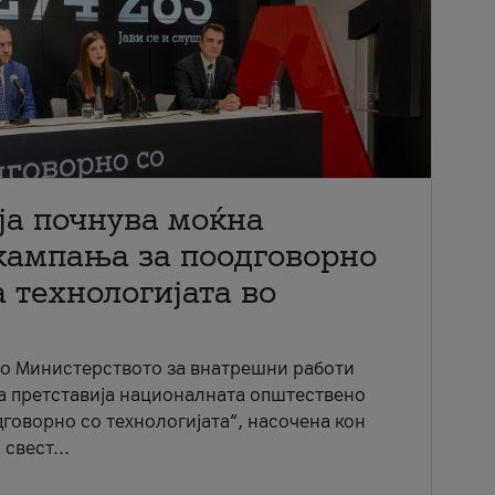
ја почнува моќна
кампања за поодговорно
 технологијата во
со Министерството за внатрешни работи
ја претставија националната општествено
говорно со технологијата“, насочена кон
свест...