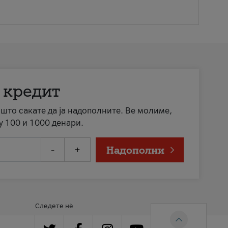
 кредит
а што сакате да ја надополните. Ве молиме,
у 100 и 1000 денари.
-
+
Надополни
Следете нè