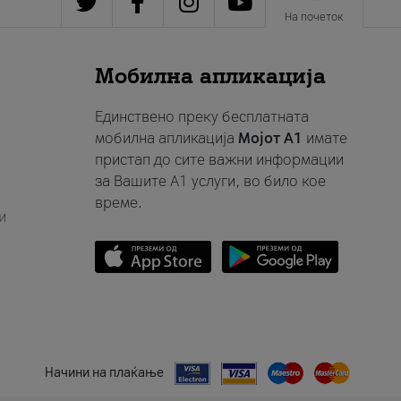
На почеток
Мобилна апликација
Единствено преку бесплатната
мобилна апликација
Мојот A1
имате
пристап до сите важни информации
за Вашите A1 услуги, во било кое
време.
и
Начини на плаќање