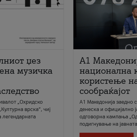
лниот џез
A1 Македони
мена музичка
национална 
користење на
аследство
сообраќајот
ивалот „Охридско
A1 Македонија заедно 
„Културна врска“, чиј
денеска и официјално 
а легендарната
одговорна кампања „Од
подигнување на јавната 