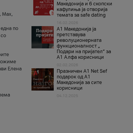
Македонија и 6 скопски
кафулиња ја отворија
, Max,
темата за safe dating
16.02.2026
 една по
А1 Македонија ја
претставува
 со
револуционерната
функционалност „
Подари на пријател“ за
оите
А1 Алфа корисници
зможиме
02.02.2026
ави Елена
Празничен A1 Net Sеf
подарок од А1
Македонија за сите
корисници
лема
04.12.2025