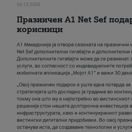
04.12.2025
Празничен A1 Net Sеf пода
корисници
А1 Македонија ја отвора сезоната на празнични
Net Sef дополнителни гигабајти и дополнителни
Дополнителните гигабајти може да се разменат з
услуги, во согласност со индивидуалните потреб
мобилната апликација „Мојот А1“ и важи 30 дена
„Овој празничен подарок е уште една потврда з
стратегијата што доследно ја градиме во контину
токму она што му е најпотребно во вистинскиот 
решенија стои нашата долгорочна инвестиција в
инфраструктурата, како и континуираниот развој
вистински дигитални придобивки. Во овој празни
останува иста, да создаваме технологии и услуг