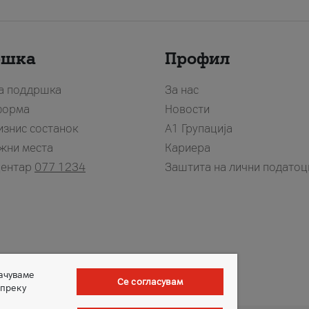
ршка
Профил
за поддршка
За нас
форма
Новости
изнис состанок
А1 Групација
жни места
Кариера
центар
077 1234
Заштита на лични податоц
зачуваме
Се согласувам
 преку