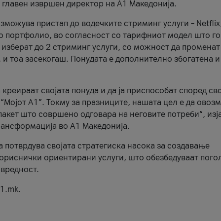
, главен извршен директор на А1 Македонија.
можува пристап до водечките стриминг услуги – Netflix
то портфолио, во согласност со тарифниот модел што го
изберат до 2 стриминг услуги, со можност да променат
, и тоа засекогаш. Понудата е дополнително збогатена и
 креираат својата понуда и да ја приспособат според св
 “Мојот А1”. Токму за празниците, нашата цел е да ово
пакет што совршено одговара на неговите потреби“, изј
рансформација во А1 Македонија.
а потврдува својата стратегиска насока за создавање
ориснички ориентирани услуги, што обезбедуваат пого
 вредност.
1.mk.