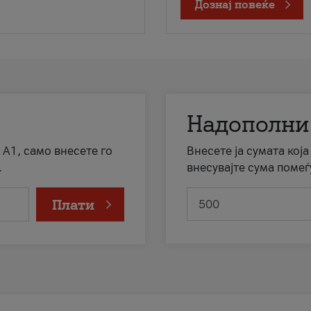
Дознај повеќе
Надополни
 А1, само внесете го
Внесете ја сумата кој
.
внесувајте сума помеѓ
Плати