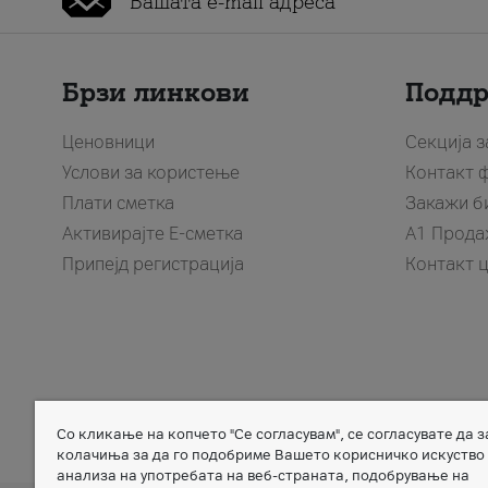
Брзи линкови
Подд
Ценовници
Секција 
Услови за користење
Контакт 
Плати сметка
Закажи б
Активирајте Е-сметка
A1 Прода
Припејд регистрација
Контакт 
Со кликање на копчето "Се согласувам", се согласувате да 
Member of
колачиња за да го подобриме Вашето корисничко искуство
анализа на употребата на веб-страната, подобрување на