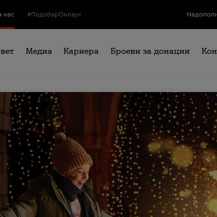
а нас
#ПодобарОнлајн
Надополн
свет
Медиа
Кариера
Броеви за донации
Кон