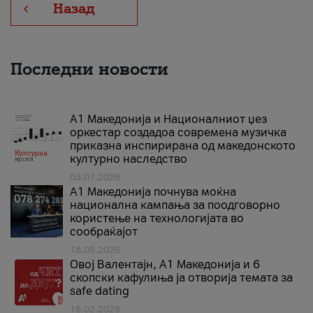
Назад
Последни новости
А1 Македонија и Националниот џез
оркестар создадоа современа музичка
приказна инспирирана од македонското
културно наследство
03.07.2026
A1 Македонија почнува моќна
национална кампања за поодговорно
користење на технологијата во
сообраќајот
18.05.2026
Овој Валентајн, A1 Македонија и 6
скопски кафулиња ја отворија темата за
safe dating
16.02.2026