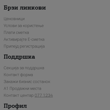
Брзи линкови
Ценовници
Услови за користење
Плати сметка
Активирајте Е-сметка
Припејд регистрација
Поддршка
Секција за поддршка
Контакт форма
Закажи бизнис состанок
A1 Продажни места
Контакт центар
077 1234
Профил