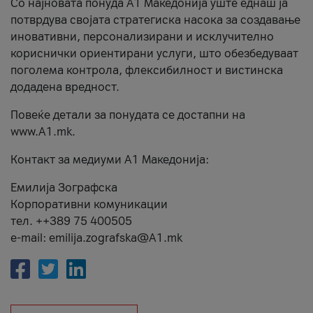
Со најновата понуда А1 Македонија уште еднаш ја
потврдува својата стратегиска насока за создавање
иновативни, персонализирани и исклучително
кориснички ориентирани услуги, што обезбедуваат
поголема контрола, флексибилност и вистинска
додадена вредност.
Повеќе детали за понудата се достапни на
www.А1.mk.
Контакт за медиуми А1 Македонија:
Емилија Зографска
Корпоративни комуникации
тел. ++389 75 400505
e-mail: emilija.zografska@A1.mk