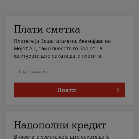
Плати сметка
Платете ја Вашата сметка без најава на
Мојот А1, само внесете го бројот на
фактурата што сакате да ја платите.
Број на сметка
Плати
Надополни кредит
Внесете ја сумата која што сакате да ја