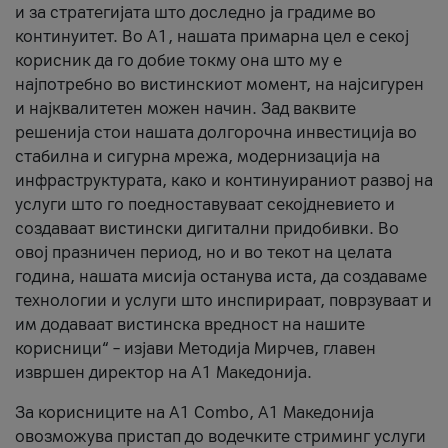
и за стратегијата што доследно ја градиме во
континуитет. Во А1, нашата примарна цел е секој
корисник да го добие токму она што му е
најпотребно во вистинскиот момент, на најсигурен
и најквалитетен можен начин. Зад ваквите
решенија стои нашата долгорочна инвестиција во
стабилна и сигурна мрежа, модернизација на
инфраструктурата, како и континуираниот развој на
услуги што го поедноставуваат секојдневието и
создаваат вистински дигитални придобивки. Во
овој празничен период, но и во текот на целата
година, нашата мисија останува иста, да создаваме
технологии и услуги што инспирираат, поврзуваат и
им додаваат вистинска вредност на нашите
корисници“ – изјави Методија Мирчев, главен
извршен директор на А1 Македонија.
За корисниците на A1 Combo, А1 Македонија
овозможува пристап до водечките стриминг услуги