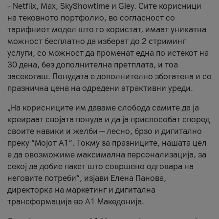
– Netflix, Max, SkyShowtime и Gley. Сите корисници
на тековното портфолио, во согласност со
тарифниот модел што го користат, имаат уникатна
можност бесплатно да изберат до 2 стриминг
услуги, со можност да променат една по истекот на
30 дена, без дополнителна претплата, и тоа
засекогаш. Понудата е дополнително збогатена и со
празнична цена на одредени атрактивни уреди.
„На корисниците им даваме слобода самите да ја
креираат својата понуда и да ја приспособат според
своите навики и желби — лесно, брзо и дигитално
преку “Мојот А1”. Токму за празниците, нашата цел
е да овозможиме максимална персонализација, за
секој да добие пакет што совршено одговара на
неговите потреби“, изјави Елена Панова,
директорка на маркетинг и дигитална
трансформација во А1 Македонија.