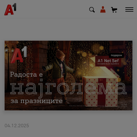
МК
EN
SQ
Приватни
Деловни
Поддршка
Надополни кредит
04.12.2025
Плати сметка