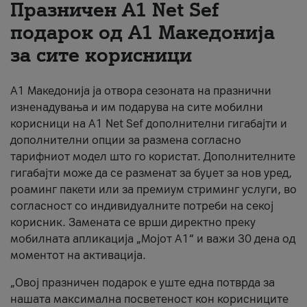
Празничен A1 Net Sеf
За нас
подарок од А1 Македонија
за сите корисници
#ПодобарОнлајн
А1 Македонија ја отвора сезоната на празнични
изненадувања и им подарува на сите мобилни
корисници на A1 Net Sef дополнителни гигабајти и
дополнителни опции за размена согласно
тарифниот модел што го користат. Дополнителните
гигабајти може да се разменат за буџет за нов уред,
роаминг пакети или за премиум стриминг услуги, во
согласност со индивидуалните потреби на секој
корисник. Замената се врши директно преку
мобилната апликација „Мојот А1“ и важи 30 дена од
моментот на активација.
„Овој празничен подарок е уште една потврда за
нашата максимална посветеност кон корисниците