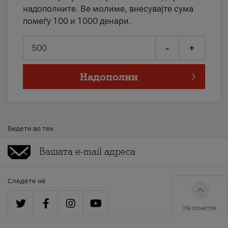
надополните. Ве молиме, внесувајте сума
помеѓу 100 и 1000 денари.
-
+
Надополни
Бидете во тек
Следете нè
На почеток