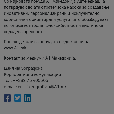
Со најновата понуда А1 Македонија уште еднаш ја
потврдува својата стратегиска насока за создавање
иновативни, персонализирани и исклучително
кориснички ориентирани услуги, што обезбедуваат
поголема контрола, флексибилност и вистинска
додадена вредност.
Повеќе детали за понудата се достапни на
www.А1.mk.
Контакт за медиуми А1 Македонија:
Емилија Зографска
Корпоративни комуникации
тел. ++389 75 400505
e-mail: emilija.zografska@A1.mk