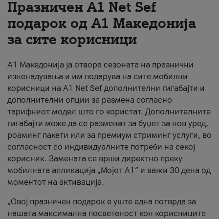
Празничен A1 Net Sеf
За нас
подарок од А1 Македонија
за сите корисници
#ПодобарОнлајн
А1 Македонија ја отвора сезоната на празнични
изненадувања и им подарува на сите мобилни
корисници на A1 Net Sef дополнителни гигабајти и
дополнителни опции за размена согласно
тарифниот модел што го користат. Дополнителните
гигабајти може да се разменат за буџет за нов уред,
роаминг пакети или за премиум стриминг услуги, во
согласност со индивидуалните потреби на секој
корисник. Замената се врши директно преку
мобилната апликација „Мојот А1“ и важи 30 дена од
моментот на активација.
„Овој празничен подарок е уште една потврда за
нашата максимална посветеност кон корисниците