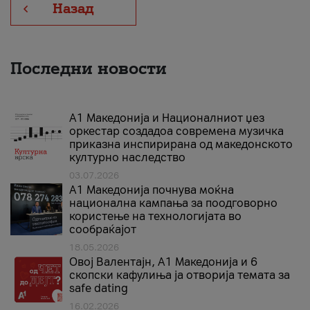
Назад
Последни новости
А1 Македонија и Националниот џез
оркестар создадоа современа музичка
приказна инспирирана од македонското
културно наследство
03.07.2026
A1 Македонија почнува моќна
национална кампања за поодговорно
користење на технологијата во
сообраќајот
18.05.2026
Овој Валентајн, A1 Македонија и 6
скопски кафулиња ја отворија темата за
safe dating
16.02.2026