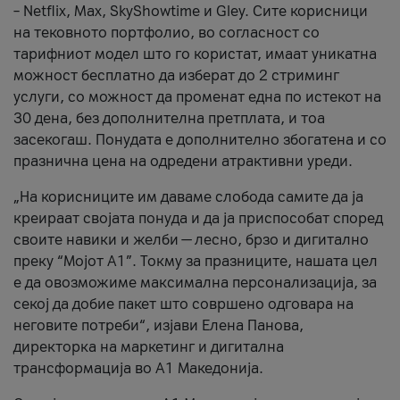
– Netflix, Max, SkyShowtime и Gley. Сите корисници
на тековното портфолио, во согласност со
тарифниот модел што го користат, имаат уникатна
можност бесплатно да изберат до 2 стриминг
услуги, со можност да променат една по истекот на
30 дена, без дополнителна претплата, и тоа
засекогаш. Понудата е дополнително збогатена и со
празнична цена на одредени атрактивни уреди.
„На корисниците им даваме слобода самите да ја
креираат својата понуда и да ја приспособат според
своите навики и желби — лесно, брзо и дигитално
преку “Мојот А1”. Токму за празниците, нашата цел
е да овозможиме максимална персонализација, за
секој да добие пакет што совршено одговара на
неговите потреби“, изјави Елена Панова,
директорка на маркетинг и дигитална
трансформација во А1 Македонија.