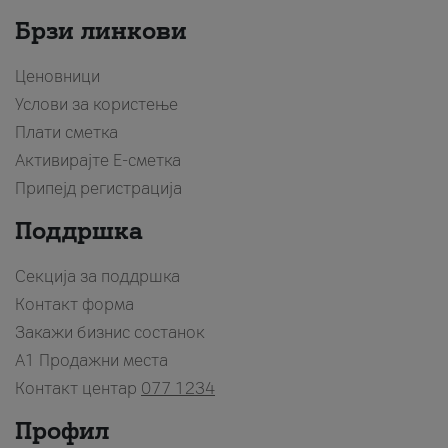
Брзи линкови
Ценовници
Услови за користење
Плати сметка
Активирајте Е-сметка
Припејд регистрација
Поддршка
Секција за поддршка
Контакт форма
Закажи бизнис состанок
A1 Продажни места
Контакт центар
077 1234
Профил