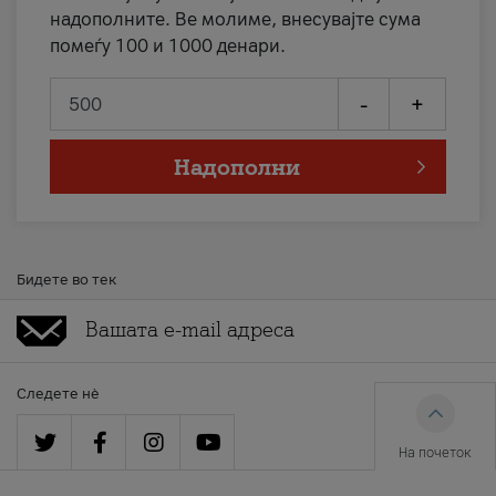
надополните. Ве молиме, внесувајте сума
помеѓу 100 и 1000 денари.
-
+
Надополни
Бидете во тек
Следете нè
На почеток