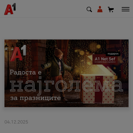
МК
EN
SQ
Приватни
Деловни
Поддршка
Надополни кредит
04.12.2025
Плати сметка