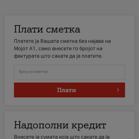
Плати сметка
Платете ја Вашата сметка без најава на
Мојот А1, само внесете го бројот на
фактурата што сакате да ја платите.
Број на сметка
Плати
Надополни кредит
Внесете ја сумата која што сакате да ја