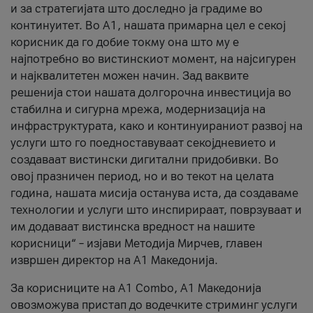
и за стратегијата што доследно ја градиме во
континуитет. Во А1, нашата примарна цел е секој
корисник да го добие токму она што му е
најпотребно во вистинскиот момент, на најсигурен
и најквалитетен можен начин. Зад ваквите
решенија стои нашата долгорочна инвестиција во
стабилна и сигурна мрежа, модернизација на
инфраструктурата, како и континуираниот развој на
услуги што го поедноставуваат секојдневието и
создаваат вистински дигитални придобивки. Во
овој празничен период, но и во текот на целата
година, нашата мисија останува иста, да создаваме
технологии и услуги што инспирираат, поврзуваат и
им додаваат вистинска вредност на нашите
корисници“ – изјави Методија Мирчев, главен
извршен директор на А1 Македонија.
За корисниците на A1 Combo, А1 Македонија
овозможува пристап до водечките стриминг услуги