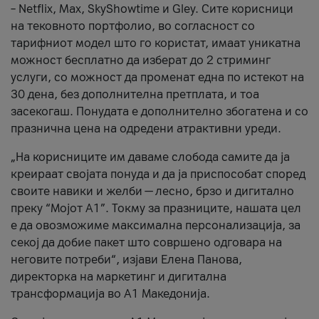
– Netflix, Max, SkyShowtime и Gley. Сите корисници
на тековното портфолио, во согласност со
тарифниот модел што го користат, имаат уникатна
можност бесплатно да изберат до 2 стриминг
услуги, со можност да променат една по истекот на
30 дена, без дополнителна претплата, и тоа
засекогаш. Понудата е дополнително збогатена и со
празнична цена на одредени атрактивни уреди.
„На корисниците им даваме слобода самите да ја
креираат својата понуда и да ја приспособат според
своите навики и желби — лесно, брзо и дигитално
преку “Мојот А1”. Токму за празниците, нашата цел
е да овозможиме максимална персонализација, за
секој да добие пакет што совршено одговара на
неговите потреби“, изјави Елена Панова,
директорка на маркетинг и дигитална
трансформација во А1 Македонија.