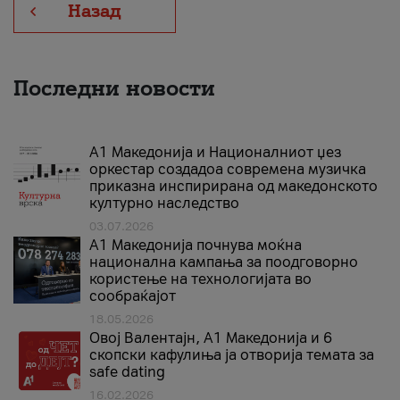
Назад
Последни новости
А1 Македонија и Националниот џез
оркестар создадоа современа музичка
приказна инспирирана од македонското
културно наследство
03.07.2026
A1 Македонија почнува моќна
национална кампања за поодговорно
користење на технологијата во
сообраќајот
18.05.2026
Овој Валентајн, A1 Македонија и 6
скопски кафулиња ја отворија темата за
safe dating
16.02.2026