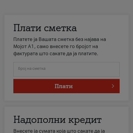
Плати сметка
Платете ја Вашата сметка без најава на
Мојот А1, само внесете го бројот на
фактурата што сакате да ја платите.
Број на сметка
Плати
Надополни кредит
Внесете ја сумата која што сакате да ја