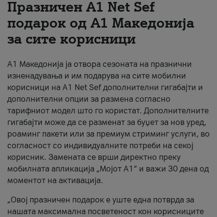
Празничен A1 Net Sеf
За нас
подарок од А1 Македонија
за сите корисници
#ПодобарОнлајн
А1 Македонија ја отвора сезоната на празнични
изненадувања и им подарува на сите мобилни
корисници на A1 Net Sef дополнителни гигабајти и
дополнителни опции за размена согласно
тарифниот модел што го користат. Дополнителните
гигабајти може да се разменат за буџет за нов уред,
роаминг пакети или за премиум стриминг услуги, во
согласност со индивидуалните потреби на секој
корисник. Замената се врши директно преку
мобилната апликација „Мојот А1“ и важи 30 дена од
моментот на активација.
„Овој празничен подарок е уште една потврда за
нашата максимална посветеност кон корисниците