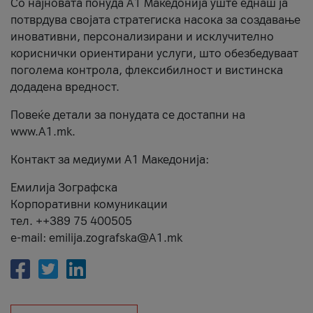
Со најновата понуда А1 Македонија уште еднаш ја
потврдува својата стратегиска насока за создавање
иновативни, персонализирани и исклучително
кориснички ориентирани услуги, што обезбедуваат
поголема контрола, флексибилност и вистинска
додадена вредност.
Повеќе детали за понудата се достапни на
www.А1.mk.
Контакт за медиуми А1 Македонија:
Емилија Зографска
Корпоративни комуникации
тел. ++389 75 400505
e-mail: emilija.zografska@A1.mk