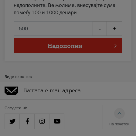
надополните. Ве молиме, внесувајте сума
помеѓу 100 и 1000 денари.
-
+
Надополни
Бидете во тек
Следете нè
На почеток