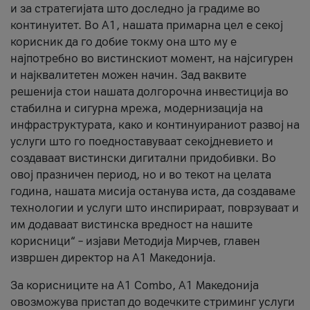
и за стратегијата што доследно ја градиме во
континуитет. Во А1, нашата примарна цел е секој
корисник да го добие токму она што му е
најпотребно во вистинскиот момент, на најсигурен
и најквалитетен можен начин. Зад ваквите
решенија стои нашата долгорочна инвестиција во
стабилна и сигурна мрежа, модернизација на
инфраструктурата, како и континуираниот развој на
услуги што го поедноставуваат секојдневието и
создаваат вистински дигитални придобивки. Во
овој празничен период, но и во текот на целата
година, нашата мисија останува иста, да создаваме
технологии и услуги што инспирираат, поврзуваат и
им додаваат вистинска вредност на нашите
корисници“ – изјави Методија Мирчев, главен
извршен директор на А1 Македонија.
За корисниците на A1 Combo, А1 Македонија
овозможува пристап до водечките стриминг услуги