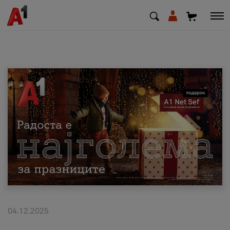
МК
EN
SQ
Приватни
Деловни
Поддршка
Надополни кредит
04.12.2025
Плати сметка