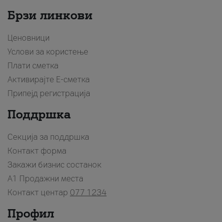
Брзи линкови
Ценовници
Услови за користење
Плати сметка
Активирајте Е-сметка
Припејд регистрација
Поддршка
Секција за поддршка
Контакт форма
Закажи бизнис состанок
A1 Продажни места
Контакт центар
077 1234
Профил