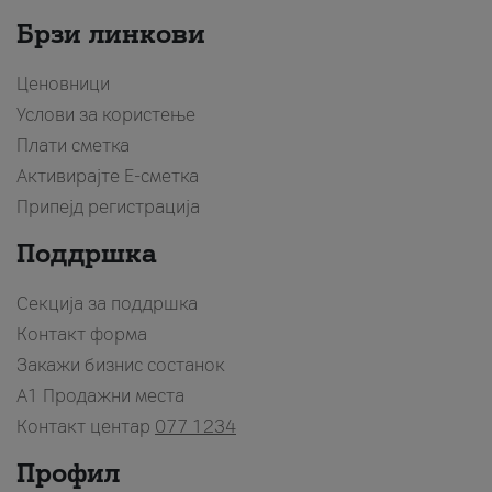
Брзи линкови
Ценовници
Услови за користење
Плати сметка
Активирајте Е-сметка
Припејд регистрација
Поддршка
Секција за поддршка
Контакт форма
Закажи бизнис состанок
A1 Продажни места
Контакт центар
077 1234
Профил