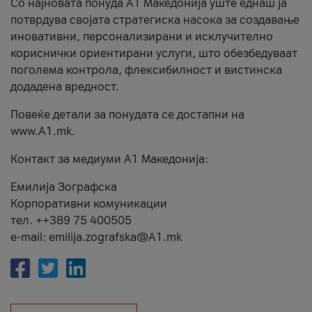
Со најновата понуда А1 Македонија уште еднаш ја
потврдува својата стратегиска насока за создавање
иновативни, персонализирани и исклучително
кориснички ориентирани услуги, што обезбедуваат
поголема контрола, флексибилност и вистинска
додадена вредност.
Повеќе детали за понудата се достапни на
www.А1.mk.
Контакт за медиуми А1 Македонија:
Емилија Зографска
Корпоративни комуникации
тел. ++389 75 400505
e-mail: emilija.zografska@A1.mk