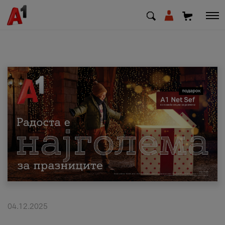
МК
EN
SQ
Приватни
Деловни
Поддршка
Надополни кредит
04.12.2025
Плати сметка