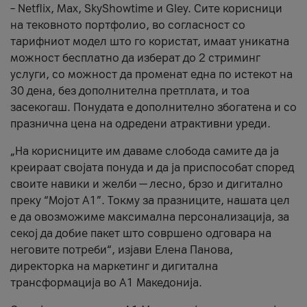
– Netflix, Max, SkyShowtime и Gley. Сите корисници
на тековното портфолио, во согласност со
тарифниот модел што го користат, имаат уникатна
можност бесплатно да изберат до 2 стриминг
услуги, со можност да променат една по истекот на
30 дена, без дополнителна претплата, и тоа
засекогаш. Понудата е дополнително збогатена и со
празнична цена на одредени атрактивни уреди.
„На корисниците им даваме слобода самите да ја
креираат својата понуда и да ја приспособат според
своите навики и желби — лесно, брзо и дигитално
преку “Мојот А1”. Токму за празниците, нашата цел
е да овозможиме максимална персонализација, за
секој да добие пакет што совршено одговара на
неговите потреби“, изјави Елена Панова,
директорка на маркетинг и дигитална
трансформација во А1 Македонија.