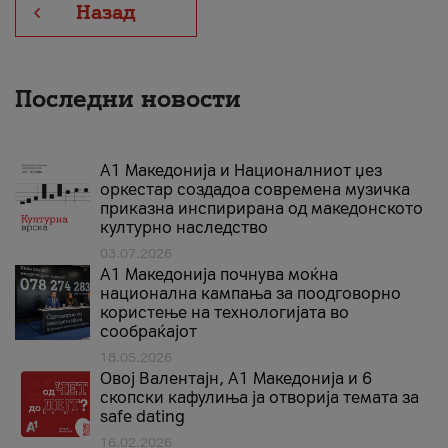
Назад
Последни новости
А1 Македонија и Националниот џез
оркестар создадоа современа музичка
приказна инспирирана од македонското
културно наследство
03.07.2026
A1 Македонија почнува моќна
национална кампања за поодговорно
користење на технологијата во
сообраќајот
18.05.2026
Овој Валентајн, A1 Македонија и 6
скопски кафулиња ја отворија темата за
safe dating
16.02.2026