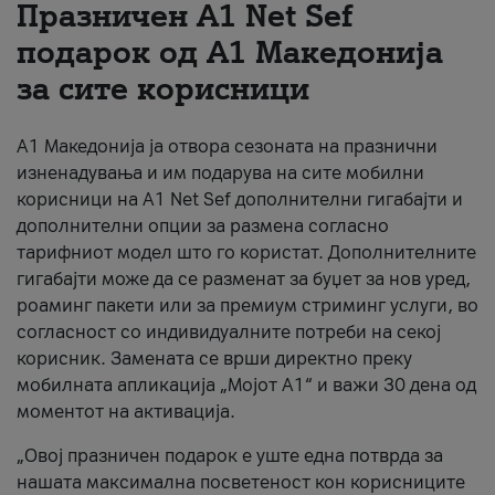
Празничен A1 Net Sеf
За нас
подарок од А1 Македонија
за сите корисници
#ПодобарОнлајн
А1 Македонија ја отвора сезоната на празнични
изненадувања и им подарува на сите мобилни
корисници на A1 Net Sef дополнителни гигабајти и
дополнителни опции за размена согласно
тарифниот модел што го користат. Дополнителните
гигабајти може да се разменат за буџет за нов уред,
роаминг пакети или за премиум стриминг услуги, во
согласност со индивидуалните потреби на секој
корисник. Замената се врши директно преку
мобилната апликација „Мојот А1“ и важи 30 дена од
моментот на активација.
„Овој празничен подарок е уште една потврда за
нашата максимална посветеност кон корисниците