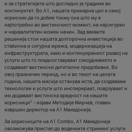
и за стратегијата што доследно ја градиме во
континуитет. Во А1, нашата примарна цел е секој
корисник да го добие токму она што му е
најпотребно во вистинскиот момент, на најсигурен
и најквалитетен можен начин. Зад ваквите
решенија стои нашата долгорочна инвестиција во
стабилна и сигурна мрежа, модернизација на
инфраструктурата, како и континуираниот развој на
услуги што го поедноставуваат секојдневието и
создаваат вистински дигитални придобивки. Во
овој празничен период, но и во текот на целата
година, нашата мисија останува иста, да создаваме
технологии и услуги што инспирираат, поврзуваат и
им додаваат вистинска вредност на нашите
корисници“ – изјави Методија Мирчев, главен
извршен директор на А1 Македонија.
За корисниците на A1 Combo, А1 Македонија
овозможува пристап до водечките стриминг услуги