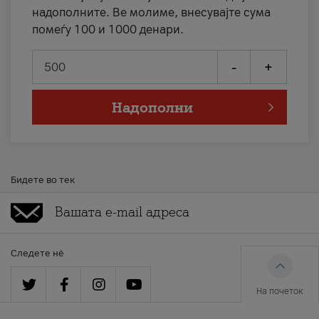
надополните. Ве молиме, внесувајте сума
помеѓу 100 и 1000 денари.
-
+
Надополни
Бидете во тек
Следете нè
На почеток