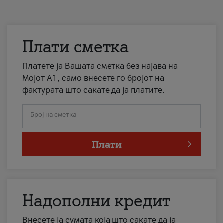
Плати сметка
Платете ја Вашата сметка без најава на
Мојот А1, само внесете го бројот на
фактурата што сакате да ја платите.
Број на сметка
Плати
Надополни кредит
Внесете ја сумата која што сакате да ја