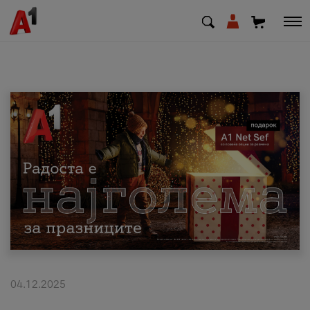
МК
EN
SQ
Приватни
Деловни
Поддршка
Надополни кредит
04.12.2025
Плати сметка