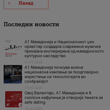
Назад
Последни новости
А1 Македонија и Националниот џез
оркестар создадоа современа музичка
приказна инспирирана од македонското
културно наследство
03.07.2026
A1 Македонија почнува моќна
национална кампања за поодговорно
користење на технологијата во
сообраќајот
18.05.2026
Овој Валентајн, A1 Македонија и 6
скопски кафулиња ја отворија темата за
safe dating
16.02.2026