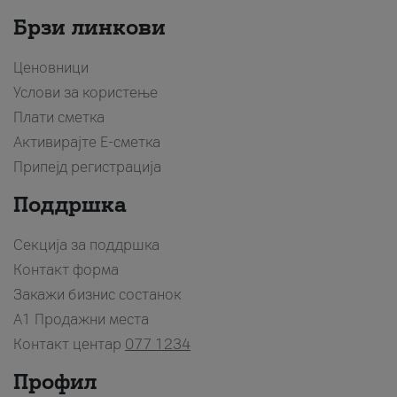
Брзи линкови
Ценовници
Услови за користење
Плати сметка
Активирајте Е-сметка
Припејд регистрација
Поддршка
Секција за поддршка
Контакт форма
Закажи бизнис состанок
A1 Продажни места
Контакт центар
077 1234
Профил