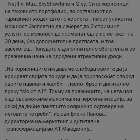
– Netflix, Max, SkyShowtime и Gley. Сите корисници
на тековното портфолио, во согласност со
тарифниот модел што го користат, имаат уникатна
можност бесплатно да изберат до 2 стриминг
услуги, со можност да променат една по истекот на
30 дена, без дополнителна претплата, и тоа
засекогаш. Понудата е дополнително збогатена и со
празнична цена на одредени атрактивни уреди.
„На корисниците им даваме слобода самите да ја
креираат својата понуда и да ја приспособат според
своите навики и желби — лесно, брзо и дигитално
преку “Мојот А1”. Токму за празниците, нашата цел
е да овозможиме максимална персонализација, за
секој да добие пакет што совршено одговара на
неговите потреби“, изјави Елена Панова,
директорка на маркетинг и дигитална
трансформација во А1 Македонија.