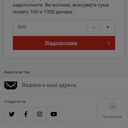
надополните. Ве молиме, внесувајте сума
помеѓу 100 и 1000 денари.
-
+
Надополни
Бидете во тек
Следете нè
На почеток