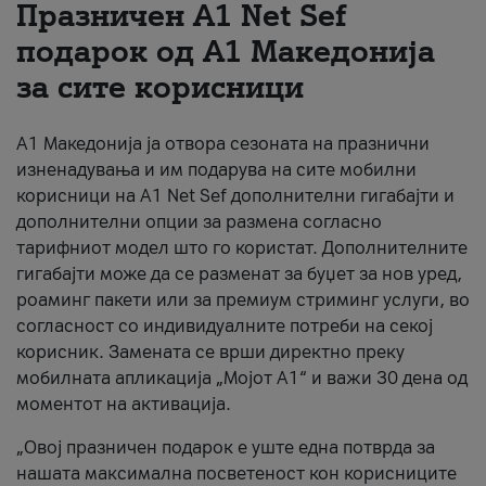
Празничен A1 Net Sеf
За нас
подарок од А1 Македонија
за сите корисници
#ПодобарОнлајн
А1 Македонија ја отвора сезоната на празнични
изненадувања и им подарува на сите мобилни
корисници на A1 Net Sef дополнителни гигабајти и
дополнителни опции за размена согласно
тарифниот модел што го користат. Дополнителните
гигабајти може да се разменат за буџет за нов уред,
роаминг пакети или за премиум стриминг услуги, во
согласност со индивидуалните потреби на секој
корисник. Замената се врши директно преку
мобилната апликација „Мојот А1“ и важи 30 дена од
моментот на активација.
„Овој празничен подарок е уште една потврда за
нашата максимална посветеност кон корисниците