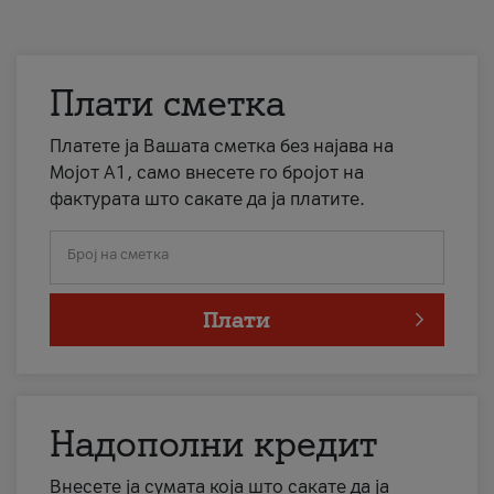
Плати сметка
Платете ја Вашата сметка без најава на
Мојот А1, само внесете го бројот на
фактурата што сакате да ја платите.
Број на сметка
Плати
Надополни кредит
Внесете ја сумата која што сакате да ја