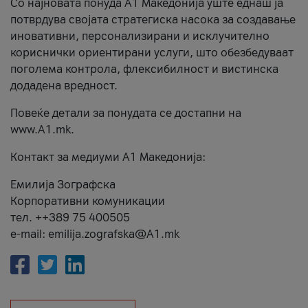
Со најновата понуда А1 Македонија уште еднаш ја
потврдува својата стратегиска насока за создавање
иновативни, персонализирани и исклучително
кориснички ориентирани услуги, што обезбедуваат
поголема контрола, флексибилност и вистинска
додадена вредност.
Повеќе детали за понудата се достапни на
www.А1.mk.
Контакт за медиуми А1 Македонија:
Емилија Зографска
Корпоративни комуникации
тел. ++389 75 400505
e-mail: emilija.zografska@A1.mk