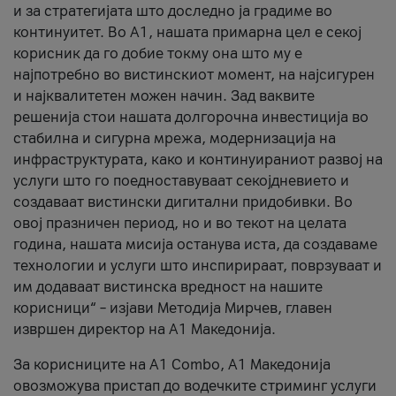
и за стратегијата што доследно ја градиме во
континуитет. Во А1, нашата примарна цел е секој
корисник да го добие токму она што му е
најпотребно во вистинскиот момент, на најсигурен
и најквалитетен можен начин. Зад ваквите
решенија стои нашата долгорочна инвестиција во
стабилна и сигурна мрежа, модернизација на
инфраструктурата, како и континуираниот развој на
услуги што го поедноставуваат секојдневието и
создаваат вистински дигитални придобивки. Во
овој празничен период, но и во текот на целата
година, нашата мисија останува иста, да создаваме
технологии и услуги што инспирираат, поврзуваат и
им додаваат вистинска вредност на нашите
корисници“ – изјави Методија Мирчев, главен
извршен директор на А1 Македонија.
За корисниците на A1 Combo, А1 Македонија
овозможува пристап до водечките стриминг услуги