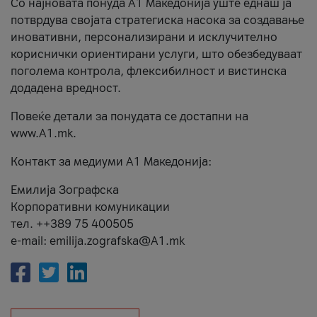
Со најновата понуда А1 Македонија уште еднаш ја
потврдува својата стратегиска насока за создавање
иновативни, персонализирани и исклучително
кориснички ориентирани услуги, што обезбедуваат
поголема контрола, флексибилност и вистинска
додадена вредност.
Повеќе детали за понудата се достапни на
www.А1.mk.
Контакт за медиуми А1 Македонија:
Емилија Зографска
Корпоративни комуникации
тел. ++389 75 400505
e-mail: emilija.zografska@A1.mk