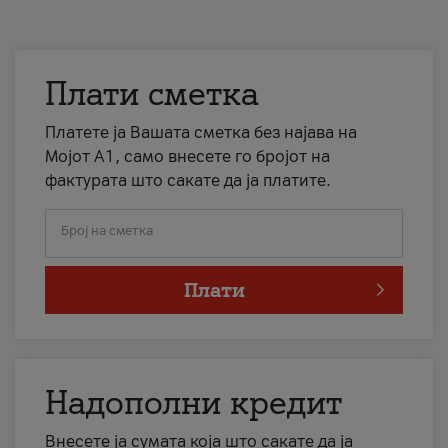
Плати сметка
Платете ја Вашата сметка без најава на
Мојот А1, само внесете го бројот на
фактурата што сакате да ја платите.
Број на сметка
Плати
Надополни кредит
Внесете ја сумата која што сакате да ја