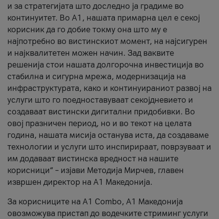
и за стратегијата што доследно ја градиме во
континуитет. Во А1, нашата примарна цел е секој
корисник да го добие токму она што му е
најпотребно во вистинскиот момент, на најсигурен
и најквалитетен можен начин. Зад ваквите
решенија стои нашата долгорочна инвестиција во
стабилна и сигурна мрежа, модернизација на
инфраструктурата, како и континуираниот развој на
услуги што го поедноставуваат секојдневието и
создаваат вистински дигитални придобивки. Во
овој празничен период, но и во текот на целата
година, нашата мисија останува иста, да создаваме
технологии и услуги што инспирираат, поврзуваат и
им додаваат вистинска вредност на нашите
корисници“ – изјави Методија Мирчев, главен
извршен директор на А1 Македонија.
За корисниците на A1 Combo, А1 Македонија
овозможува пристап до водечките стриминг услуги