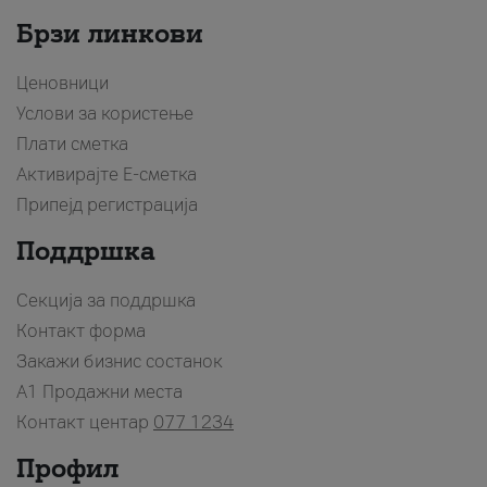
Брзи линкови
Ценовници
Услови за користење
Плати сметка
Активирајте Е-сметка
Припејд регистрација
Поддршка
Секција за поддршка
Контакт форма
Закажи бизнис состанок
A1 Продажни места
Контакт центар
077 1234
Профил