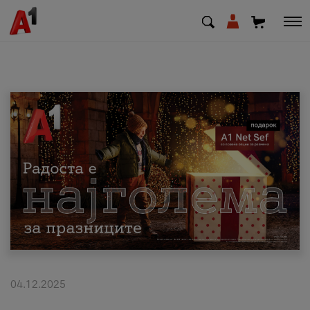
МК
EN
SQ
Приватни
Деловни
Поддршка
Надополни кредит
04.12.2025
Плати сметка