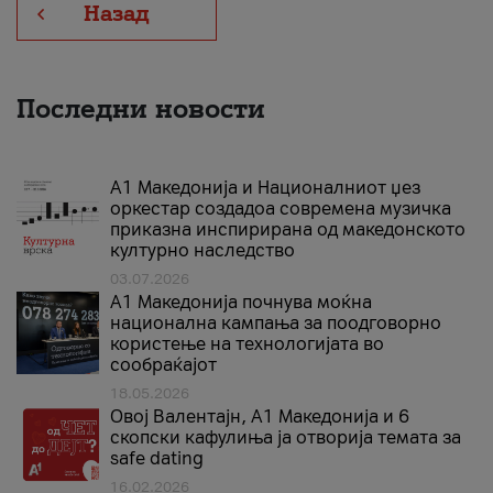
Назад
Последни новости
А1 Македонија и Националниот џез
оркестар создадоа современа музичка
приказна инспирирана од македонското
културно наследство
03.07.2026
A1 Македонија почнува моќна
национална кампања за поодговорно
користење на технологијата во
сообраќајот
18.05.2026
Овој Валентајн, A1 Македонија и 6
скопски кафулиња ја отворија темата за
safe dating
16.02.2026