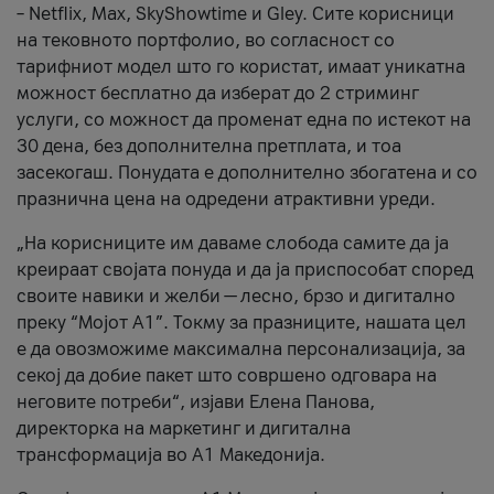
– Netflix, Max, SkyShowtime и Gley. Сите корисници
на тековното портфолио, во согласност со
тарифниот модел што го користат, имаат уникатна
можност бесплатно да изберат до 2 стриминг
услуги, со можност да променат една по истекот на
30 дена, без дополнителна претплата, и тоа
засекогаш. Понудата е дополнително збогатена и со
празнична цена на одредени атрактивни уреди.
„На корисниците им даваме слобода самите да ја
креираат својата понуда и да ја приспособат според
своите навики и желби — лесно, брзо и дигитално
преку “Мојот А1”. Токму за празниците, нашата цел
е да овозможиме максимална персонализација, за
секој да добие пакет што совршено одговара на
неговите потреби“, изјави Елена Панова,
директорка на маркетинг и дигитална
трансформација во А1 Македонија.