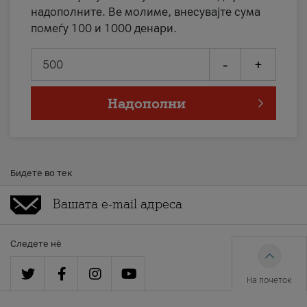
надополните. Ве молиме, внесувајте сума
помеѓу 100 и 1000 денари.
-
+
Надополни
Бидете во тек
Следете нè
На почеток