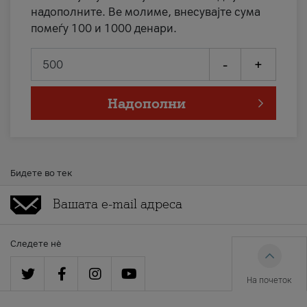
надополните. Ве молиме, внесувајте сума
помеѓу 100 и 1000 денари.
-
+
Надополни
Бидете во тек
Следете нè
На почеток