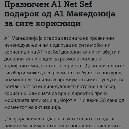
Празничен A1 Net Sеf
За нас
подарок од А1 Македонија
за сите корисници
#ПодобарОнлајн
А1 Македонија ја отвора сезоната на празнични
изненадувања и им подарува на сите мобилни
корисници на A1 Net Sef дополнителни гигабајти и
дополнителни опции за размена согласно
тарифниот модел што го користат. Дополнителните
гигабајти може да се разменат за буџет за нов уред,
роаминг пакети или за премиум стриминг услуги, во
согласност со индивидуалните потреби на секој
корисник. Замената се врши директно преку
мобилната апликација „Мојот А1“ и важи 30 дена од
моментот на активација.
„Овој празничен подарок е уште една потврда за
нашата максимална посветеност кон корисниците