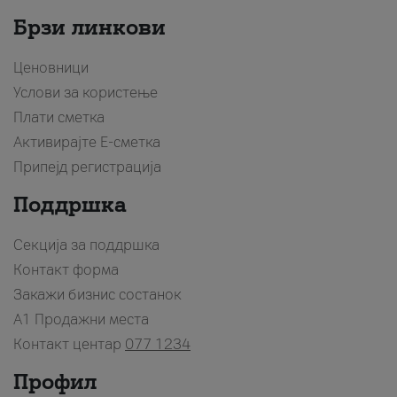
Брзи линкови
Ценовници
Услови за користење
Плати сметка
Активирајте Е-сметка
Припејд регистрација
Поддршка
Секција за поддршка
Контакт форма
Закажи бизнис состанок
A1 Продажни места
Контакт центар
077 1234
Профил