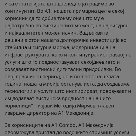
и за стратегијата што доследно ја градиме во
континуитет. Во А1, нашата примарна цел е секој
корисник да го добие токму она што му е
најпотребно во вистинскиот момент, на најсигурен
и најквалитетен можен начин. Зад ваквите
решенија стои нашата долгорочна инвестиција во
стабилна и сигурна мрежа, модернизација на
инфраструктурата, како и континуираниот развој на
услуги што го поедноставуваат секојдневието и
создаваат вистински дигитални придобивки. Во
овој празничен период, но и во текот на целата
година, нашата мисија останува иста, да создаваме
технологии и услуги што инспирираат, поврзуваат и
им додаваат вистинска вредност на нашите
корисници“ – изјави Методија Мирчев, главен
извршен директор на А1 Македонија.
За корисниците на A1 Combo, А1 Македонија
овозможува пристап до водечките стриминг услуги