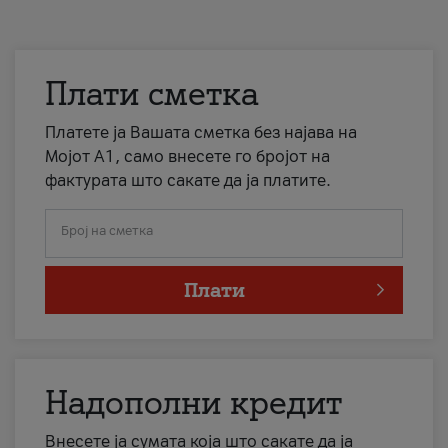
Плати сметка
Платете ја Вашата сметка без најава на
Мојот А1, само внесете го бројот на
фактурата што сакате да ја платите.
Број на сметка
Плати
Надополни кредит
Внесете ја сумата која што сакате да ја