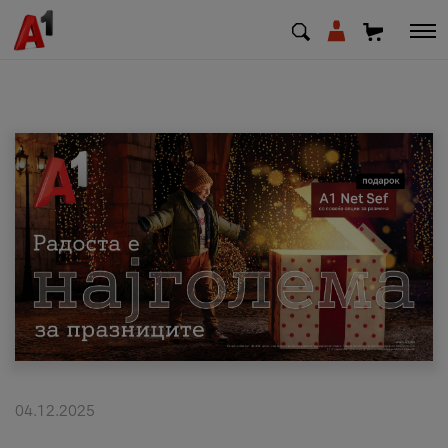
МК
EN
SQ
Приватни
Деловни
Поддршка
Надополни кредит
04.12.2025
Плати сметка