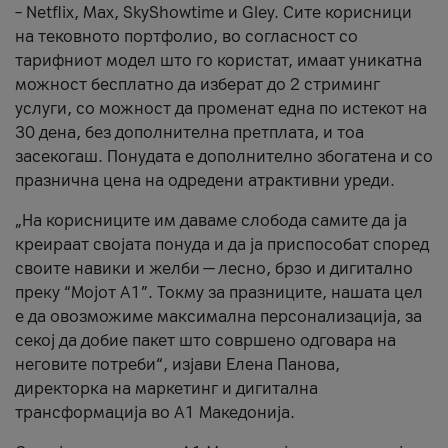
– Netflix, Max, SkyShowtime и Gley. Сите корисници
на тековното портфолио, во согласност со
тарифниот модел што го користат, имаат уникатна
можност бесплатно да изберат до 2 стриминг
услуги, со можност да променат една по истекот на
30 дена, без дополнителна претплата, и тоа
засекогаш. Понудата е дополнително збогатена и со
празнична цена на одредени атрактивни уреди.
„На корисниците им даваме слобода самите да ја
креираат својата понуда и да ја приспособат според
своите навики и желби — лесно, брзо и дигитално
преку “Мојот А1”. Токму за празниците, нашата цел
е да овозможиме максимална персонализација, за
секој да добие пакет што совршено одговара на
неговите потреби“, изјави Елена Панова,
директорка на маркетинг и дигитална
трансформација во А1 Македонија.