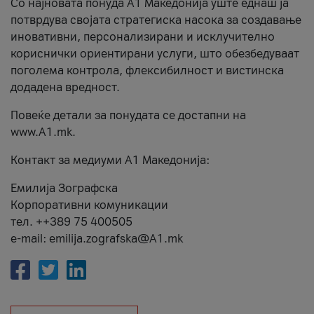
Со најновата понуда А1 Македонија уште еднаш ја
потврдува својата стратегиска насока за создавање
иновативни, персонализирани и исклучително
кориснички ориентирани услуги, што обезбедуваат
поголема контрола, флексибилност и вистинска
додадена вредност.
Повеќе детали за понудата се достапни на
www.А1.mk.
Контакт за медиуми А1 Македонија:
Емилија Зографска
Корпоративни комуникации
тел. ++389 75 400505
e-mail: emilija.zografska@A1.mk