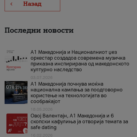
Назад
Последни новости
А1 Македонија и Националниот џез
оркестар создадоа современа музичка
приказна инспирирана од македонското
културно наследство
03.07.2026
A1 Македонија почнува моќна
национална кампања за поодговорно
користење на технологијата во
сообраќајот
18.05.2026
Овој Валентајн, A1 Македонија и 6
скопски кафулиња ја отворија темата за
safe dating
16.02.2026