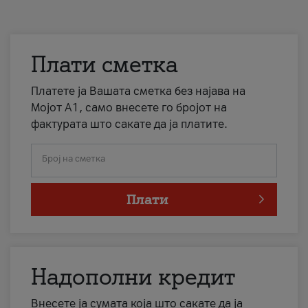
Плати сметка
Платете ја Вашата сметка без најава на
Мојот А1, само внесете го бројот на
фактурата што сакате да ја платите.
Број на сметка
Плати
Надополни кредит
Внесете ја сумата која што сакате да ја