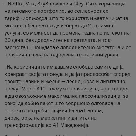
– Netflix, Max, SkyShowtime и Gley. Сите корисници
на тековното портфолио, во согласност со
тарифниот модел што го користат, имаат уникатна
можност бесплатно да изберат до 2 стриминг
услуги, со можност да променат една по истекот на
30 дена, без дополнителна претплата, и тоа
засекогаш. Понудата е дополнително збогатена и со
празнична цена на одредени атрактивни уреди.
„На корисниците им даваме слобода самите да ја
креираат својата понуда и да ја приспособат според
своите навики и желби — лесно, брзо и дигитално
преку “Мојот А1”. Токму за празниците, нашата цел
е да овозможиме максимална персонализација, за
секој да добие пакет што совршено одговара на
неговите потреби“, изјави Елена Панова,
директорка на маркетинг и дигитална
трансформација во А1 Македонија.