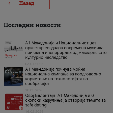
Назад
Последни новости
А1 Македонија и Националниот џез
оркестар создадоа современа музичка
приказна инспирирана од македонското
културно наследство
03.07.2026
A1 Македонија почнува моќна
национална кампања за поодговорно
користење на технологијата во
сообраќајот
18.05.2026
Овој Валентајн, A1 Македонија и 6
скопски кафулиња ја отворија темата за
safe dating
16.02.2026