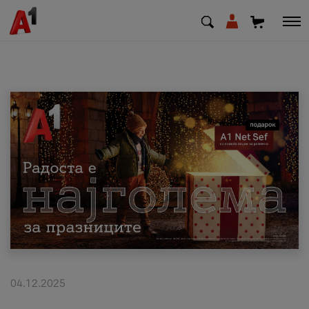
МК
EN
SQ
Приватни
Деловни
Поддршка
Надополни кредит
04.12.2025
Плати сметка