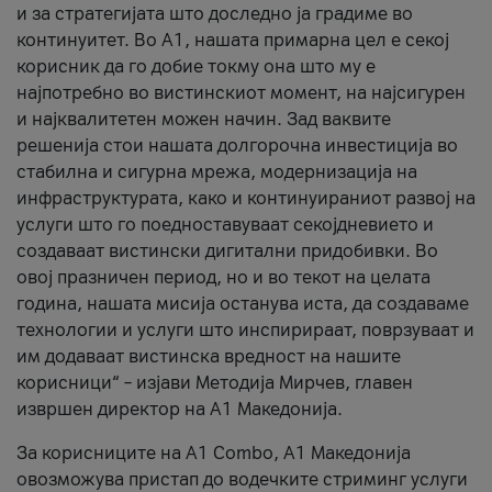
и за стратегијата што доследно ја градиме во
континуитет. Во А1, нашата примарна цел е секој
корисник да го добие токму она што му е
најпотребно во вистинскиот момент, на најсигурен
и најквалитетен можен начин. Зад ваквите
решенија стои нашата долгорочна инвестиција во
стабилна и сигурна мрежа, модернизација на
инфраструктурата, како и континуираниот развој на
услуги што го поедноставуваат секојдневието и
создаваат вистински дигитални придобивки. Во
овој празничен период, но и во текот на целата
година, нашата мисија останува иста, да создаваме
технологии и услуги што инспирираат, поврзуваат и
им додаваат вистинска вредност на нашите
корисници“ – изјави Методија Мирчев, главен
извршен директор на А1 Македонија.
За корисниците на A1 Combo, А1 Македонија
овозможува пристап до водечките стриминг услуги