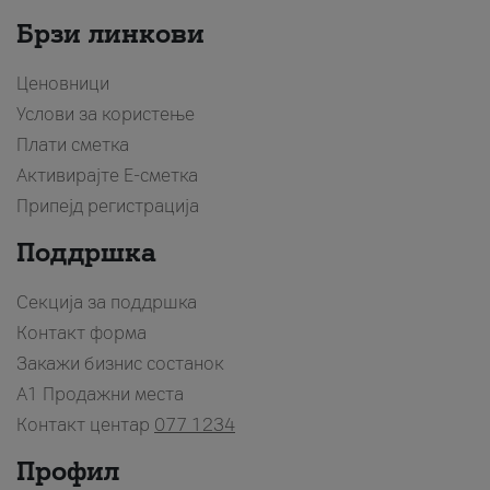
Брзи линкови
Ценовници
Услови за користење
Плати сметка
Активирајте Е-сметка
Припејд регистрација
Поддршка
Секција за поддршка
Контакт форма
Закажи бизнис состанок
A1 Продажни места
Контакт центар
077 1234
Профил