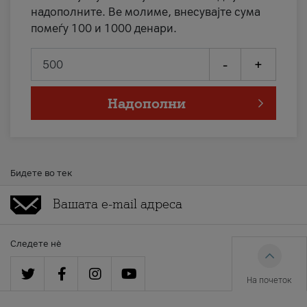
надополните. Ве молиме, внесувајте сума
помеѓу 100 и 1000 денари.
-
+
Надополни
Бидете во тек
Следете нè
На почеток