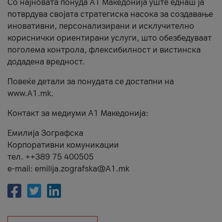
Со најновата понуда А1 Македонија уште еднаш ја
потврдува својата стратегиска насока за создавање
иновативни, персонализирани и исклучително
кориснички ориентирани услуги, што обезбедуваат
поголема контрола, флексибилност и вистинска
додадена вредност.
Повеќе детали за понудата се достапни на
www.А1.mk.
Контакт за медиуми А1 Македонија:
Емилија Зографска
Корпоративни комуникации
тел. ++389 75 400505
e-mail: emilija.zografska@A1.mk