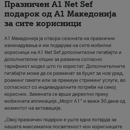
Празничен A1 Net Sеf
За нас
подарок од А1 Македонија
за сите корисници
#ПодобарОнлајн
А1 Македонија ја отвора сезоната на празнични
изненадувања и им подарува на сите мобилни
корисници на A1 Net Sef дополнителни гигабајти и
дополнителни опции за размена согласно
тарифниот модел што го користат. Дополнителните
гигабајти може да се разменат за буџет за нов уред,
роаминг пакети или за премиум стриминг услуги, во
согласност со индивидуалните потреби на секој
корисник. Замената се врши директно преку
мобилната апликација „Мојот А1“ и важи 30 дена од
моментот на активација.
„Овој празничен подарок е уште една потврда за
нашата максимална посветеност кон корисниците