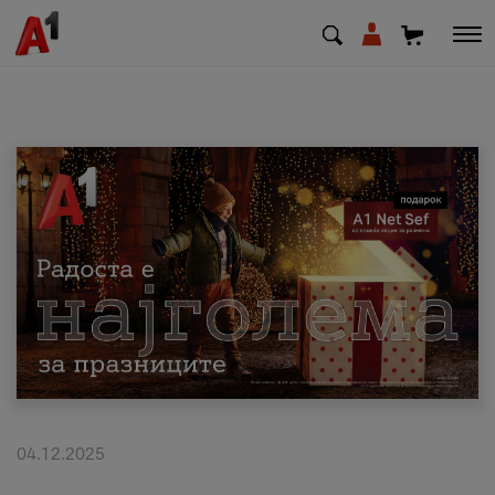
МК
EN
SQ
Приватни
Деловни
Поддршка
Надополни кредит
04.12.2025
Плати сметка