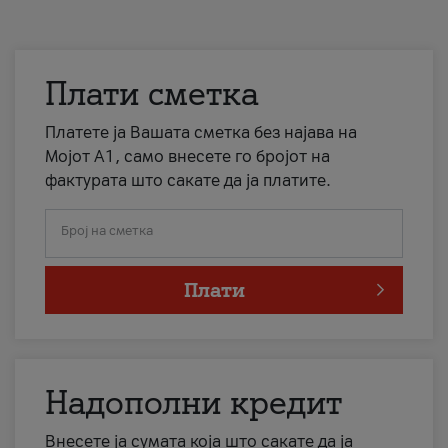
Плати сметка
Платете ја Вашата сметка без најава на
Мојот А1, само внесете го бројот на
фактурата што сакате да ја платите.
Број на сметка
Плати
Надополни кредит
Внесете ја сумата која што сакате да ја