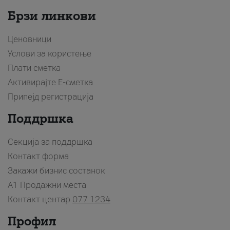
Брзи линкови
Ценовници
Услови за користење
Плати сметка
Активирајте Е-сметка
Припејд регистрација
Поддршка
Секција за поддршка
Контакт форма
Закажи бизнис состанок
A1 Продажни места
Контакт центар
077 1234
Профил