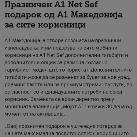
Празничен A1 Net Sеf
За нас
подарок од А1 Македонија
за сите корисници
#ПодобарОнлајн
А1 Македонија ја отвора сезоната на празнични
изненадувања и им подарува на сите мобилни
корисници на A1 Net Sef дополнителни гигабајти и
дополнителни опции за размена согласно
тарифниот модел што го користат. Дополнителните
гигабајти може да се разменат за буџет за нов уред,
роаминг пакети или за премиум стриминг услуги, во
согласност со индивидуалните потреби на секој
корисник. Замената се врши директно преку
мобилната апликација „Мојот А1“ и важи 30 дена од
моментот на активација.
„Овој празничен подарок е уште една потврда за
нашата максимална посветеност кон корисниците