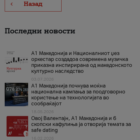
Назад
Последни новости
А1 Македонија и Националниот џез
оркестар создадоа современа музичка
приказна инспирирана од македонското
културно наследство
03.07.2026
A1 Македонија почнува моќна
национална кампања за поодговорно
користење на технологијата во
сообраќајот
18.05.2026
Овој Валентајн, A1 Македонија и 6
скопски кафулиња ја отворија темата за
safe dating
16.02.2026