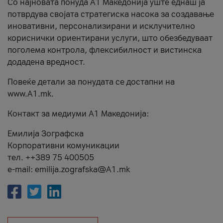
Со најновата понуда А1 Македонија уште еднаш ја
потврдува својата стратегиска насока за создавање
иновативни, персонализирани и исклучително
кориснички ориентирани услуги, што обезбедуваат
поголема контрола, флексибилност и вистинска
додадена вредност.
Повеќе детали за понудата се достапни на
www.А1.mk.
Контакт за медиуми А1 Македонија:
Емилија Зографска
Корпоративни комуникации
тел. ++389 75 400505
e-mail: emilija.zografska@A1.mk