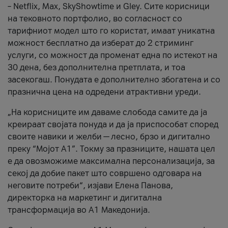
– Netflix, Max, SkyShowtime и Gley. Сите корисници
на тековното портфолио, во согласност со
тарифниот модел што го користат, имаат уникатна
можност бесплатно да изберат до 2 стриминг
услуги, со можност да променат една по истекот на
30 дена, без дополнителна претплата, и тоа
засекогаш. Понудата е дополнително збогатена и со
празнична цена на одредени атрактивни уреди.
„На корисниците им даваме слобода самите да ја
креираат својата понуда и да ја приспособат според
своите навики и желби — лесно, брзо и дигитално
преку “Мојот А1”. Токму за празниците, нашата цел
е да овозможиме максимална персонализација, за
секој да добие пакет што совршено одговара на
неговите потреби“, изјави Елена Панова,
директорка на маркетинг и дигитална
трансформација во А1 Македонија.