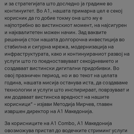
и за стратегијата што доследно ја градиме во
континуитет. Во А1, нашата примарна цел е секој
корисник да го добие токму она што му е
најпотребно во вистинскиот момент, на најсигурен
и најквалитетен можен начин. Зад ваквите
решенија стои нашата долгорочна инвестиција во
стабилна и сигурна мрежа, модернизација на
инфраструктурата, како и континуираниот развој на
услуги што го поедноставуваат секојдневието и
создаваат вистински дигитални придобивки. Во
овој празничен период, но и во текот на целата
година, нашата мисија останува иста, да создаваме
технологии и услуги што инспирираат, поврзуваат и
им додаваат вистинска вредност на нашите
корисници“ – изјави Методија Мирчев, главен
извршен директор на А1 Македонија.
За корисниците на A1 Combo, А1 Македонија
овозможува пристап до водечките стриминг услуги