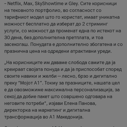
– Netflix, Max, SkyShowtime и Gley. Сите корисници
на тековното портфолио, во согласност со
тарифниот модел што го користат, имаат уникатна
можност бесплатно да изберат до 2 стриминг
услуги, со можност да променат една по истекот на
30 дена, без дополнителна претплата, и тоа
засекогаш. Понудата е дополнително збогатена и со
празнична цена на одредени атрактивни уреди.
„На корисниците им даваме слобода самите да ја
креираат својата понуда и да ја приспособат според
своите навики и желби — лесно, брзо и дигитално
преку “Мојот А1”. Токму за празниците, нашата цел
е да овозможиме максимална персонализација, за
секој да добие пакет што совршено одговара на
неговите потреби“, изјави Елена Панова,
директорка на маркетинг и дигитална
трансформација во А1 Македонија.