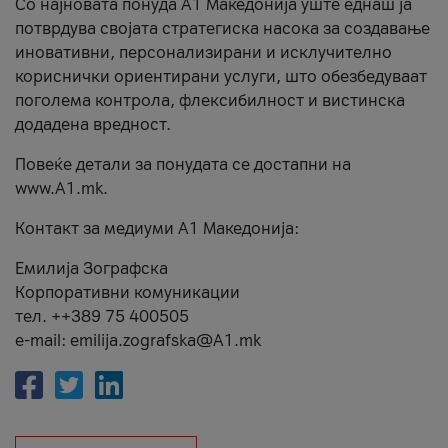
Со најновата понуда А1 Македонија уште еднаш ја
потврдува својата стратегиска насока за создавање
иновативни, персонализирани и исклучително
кориснички ориентирани услуги, што обезбедуваат
поголема контрола, флексибилност и вистинска
додадена вредност.
Повеќе детали за понудата се достапни на
www.А1.mk.
Контакт за медиуми А1 Македонија:
Емилија Зографска
Корпоративни комуникации
тел. ++389 75 400505
e-mail: emilija.zografska@A1.mk