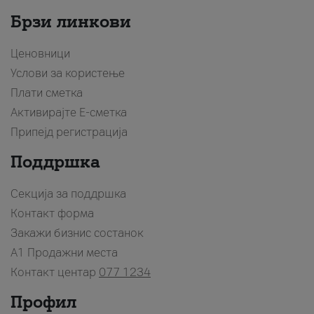
Брзи линкови
Ценовници
Услови за користење
Плати сметка
Активирајте Е-сметка
Припејд регистрација
Поддршка
Секција за поддршка
Контакт форма
Закажи бизнис состанок
A1 Продажни места
Контакт центар
077 1234
Профил