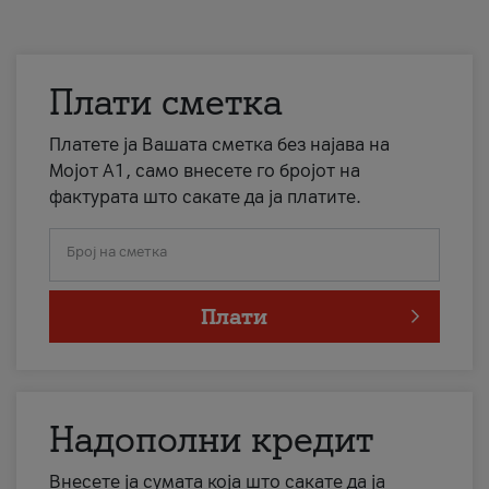
Плати сметка
Платете ја Вашата сметка без најава на
Мојот А1, само внесете го бројот на
фактурата што сакате да ја платите.
Број на сметка
Плати
Надополни кредит
Внесете ја сумата која што сакате да ја