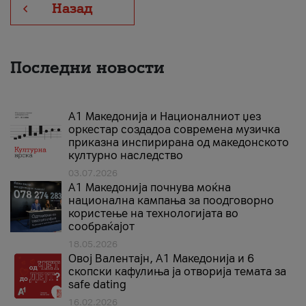
Назад
Последни новости
А1 Македонија и Националниот џез
оркестар создадоа современа музичка
приказна инспирирана од македонското
културно наследство
03.07.2026
A1 Македонија почнува моќна
национална кампања за поодговорно
користење на технологијата во
сообраќајот
18.05.2026
Овој Валентајн, A1 Македонија и 6
скопски кафулиња ја отворија темата за
safe dating
16.02.2026