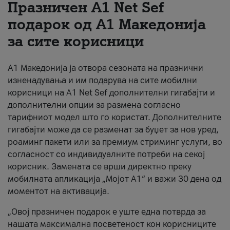
Празничен A1 Net Sеf
За нас
подарок од А1 Македонија
за сите корисници
#ПодобарОнлајн
А1 Македонија ја отвора сезоната на празнични
изненадувања и им подарува на сите мобилни
корисници на A1 Net Sef дополнителни гигабајти и
дополнителни опции за размена согласно
тарифниот модел што го користат. Дополнителните
гигабајти може да се разменат за буџет за нов уред,
роаминг пакети или за премиум стриминг услуги, во
согласност со индивидуалните потреби на секој
корисник. Замената се врши директно преку
мобилната апликација „Мојот А1“ и важи 30 дена од
моментот на активација.
„Овој празничен подарок е уште една потврда за
нашата максимална посветеност кон корисниците