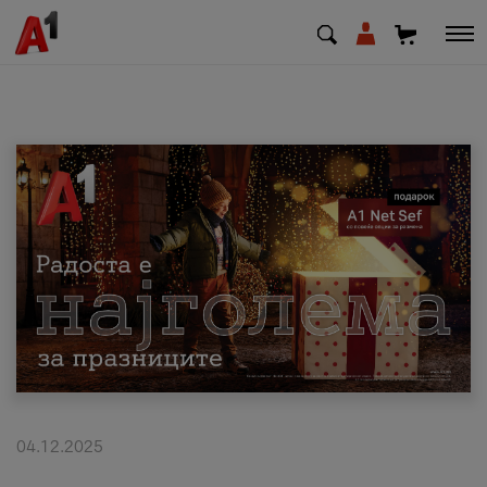
МК
EN
SQ
Приватни
Деловни
Поддршка
Надополни кредит
04.12.2025
Плати сметка