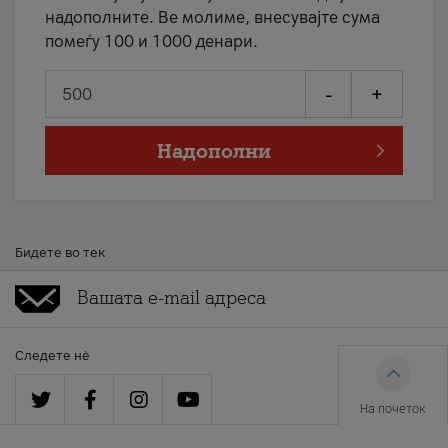
надополните. Ве молиме, внесувајте сума
помеѓу 100 и 1000 денари.
-
+
Надополни
Бидете во тек
Следете нè
На почеток