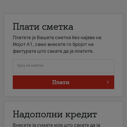
Плати сметка
Платете ја Вашата сметка без најава на
Мојот А1, само внесете го бројот на
фактурата што сакате да ја платите.
Број на сметка
Плати
Надополни кредит
Внесете ја сумата која што сакате да ја