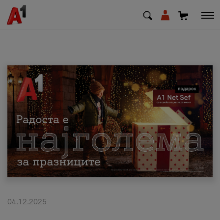
МК
EN
SQ
Приватни
Деловни
Поддршка
Надополни кредит
04.12.2025
Плати сметка