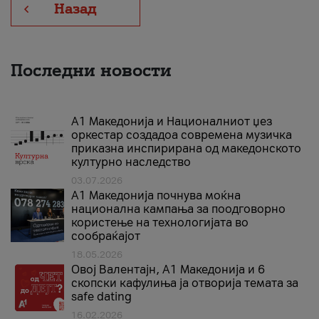
Назад
Последни новости
А1 Македонија и Националниот џез
оркестар создадоа современа музичка
приказна инспирирана од македонското
културно наследство
03.07.2026
A1 Македонија почнува моќна
национална кампања за поодговорно
користење на технологијата во
сообраќајот
18.05.2026
Овој Валентајн, A1 Македонија и 6
скопски кафулиња ја отворија темата за
safe dating
16.02.2026