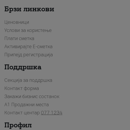
Брзи линкови
Ценовници
Услови за користење
Плати сметка
Активирајте Е-сметка
Припејд регистрација
Поддршка
Секција за поддршка
Контакт форма
Закажи бизнис состанок
A1 Продажни места
Контакт центар
077 1234
Профил