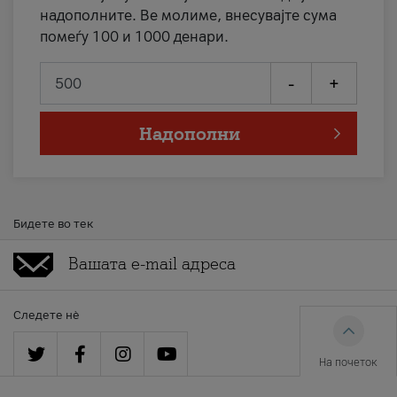
надополните. Ве молиме, внесувајте сума
помеѓу 100 и 1000 денари.
-
+
Надополни
Бидете во тек
Следете нè
На почеток