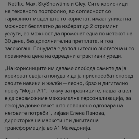
– Netflix, Max, SkyShowtime и Gley. Сите корисници
на тековното портфолио, во согласност со
тарифниот модел што го користат, имаат уникатна
можност бесплатно да изберат до 2 стриминг
услуги, со можност да променат една по истекот на
30 дена, без дополнителна претплата, и тоа
засекогаш. Понудата е дополнително збогатена и со
празнична цена на одредени атрактивни уреди.
„На корисниците им даваме слобода самите да ја
креираат својата понуда и да ја приспособат според
своите навики и желби — лесно, брзо и дигитално
преку “Мојот А1”. Токму за празниците, нашата цел
е да овозможиме максимална персонализација, за
секој да добие пакет што совршено одговара на
неговите потреби“, изјави Елена Панова,
директорка на маркетинг и дигитална
трансформација во А1 Македонија.