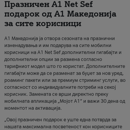
Празничен A1 Net Sеf
За нас
подарок од А1 Македонија
за сите корисници
#ПодобарОнлајн
А1 Македонија ја отвора сезоната на празнични
изненадувања и им подарува на сите мобилни
корисници на A1 Net Sef дополнителни гигабајти и
дополнителни опции за размена согласно
тарифниот модел што го користат. Дополнителните
гигабајти може да се разменат за буџет за нов уред,
роаминг пакети или за премиум стриминг услуги, во
согласност со индивидуалните потреби на секој
корисник. Замената се врши директно преку
мобилната апликација „Мојот А1“ и важи 30 дена од
моментот на активација.
„Овој празничен подарок е уште една потврда за
нашата максимална посветеност кон корисниците