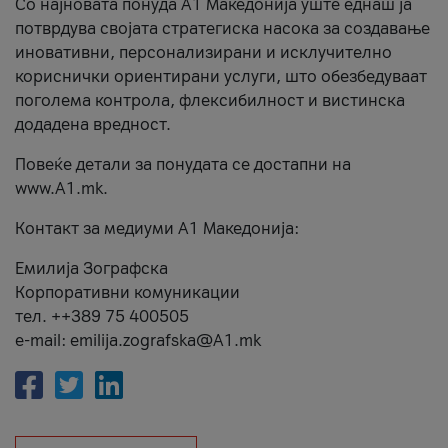
Со најновата понуда А1 Македонија уште еднаш ја
потврдува својата стратегиска насока за создавање
иновативни, персонализирани и исклучително
кориснички ориентирани услуги, што обезбедуваат
поголема контрола, флексибилност и вистинска
додадена вредност.
Повеќе детали за понудата се достапни на
www.А1.mk.
Контакт за медиуми А1 Македонија:
Емилија Зографска
Корпоративни комуникации
тел. ++389 75 400505
e-mail: emilija.zografska@A1.mk