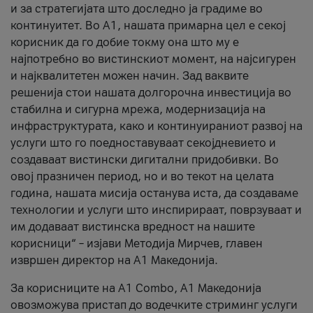
и за стратегијата што доследно ја градиме во
континуитет. Во А1, нашата примарна цел е секој
корисник да го добие токму она што му е
најпотребно во вистинскиот момент, на најсигурен
и најквалитетен можен начин. Зад ваквите
решенија стои нашата долгорочна инвестиција во
стабилна и сигурна мрежа, модернизација на
инфраструктурата, како и континуираниот развој на
услуги што го поедноставуваат секојдневието и
создаваат вистински дигитални придобивки. Во
овој празничен период, но и во текот на целата
година, нашата мисија останува иста, да создаваме
технологии и услуги што инспирираат, поврзуваат и
им додаваат вистинска вредност на нашите
корисници“ – изјави Методија Мирчев, главен
извршен директор на А1 Македонија.
За корисниците на A1 Combo, А1 Македонија
овозможува пристап до водечките стриминг услуги