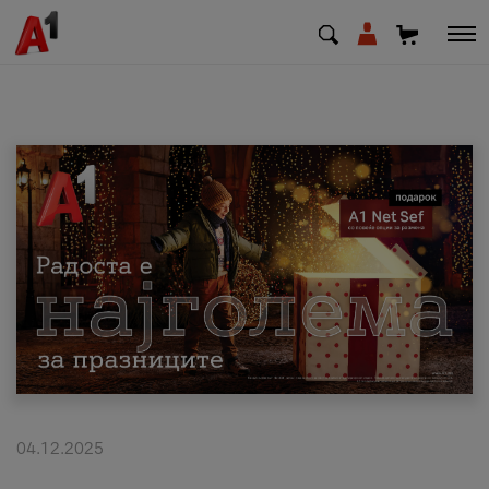
МК
EN
SQ
Приватни
Деловни
Поддршка
Надополни кредит
04.12.2025
Плати сметка