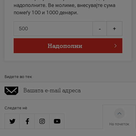
надополните. Ве молиме, внесувајте сума
помеѓу 100 и 1000 денари.
-
+
Надополни
Бидете во тек
Следете нè
На почеток