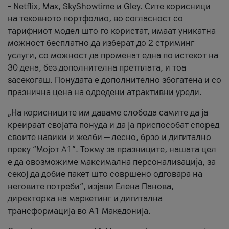
– Netflix, Max, SkyShowtime и Gley. Сите корисници
на тековното портфолио, во согласност со
тарифниот модел што го користат, имаат уникатна
можност бесплатно да изберат до 2 стриминг
услуги, со можност да променат една по истекот на
30 дена, без дополнителна претплата, и тоа
засекогаш. Понудата е дополнително збогатена и со
празнична цена на одредени атрактивни уреди.
„На корисниците им даваме слобода самите да ја
креираат својата понуда и да ја приспособат според
своите навики и желби — лесно, брзо и дигитално
преку “Мојот А1”. Токму за празниците, нашата цел
е да овозможиме максимална персонализација, за
секој да добие пакет што совршено одговара на
неговите потреби“, изјави Елена Панова,
директорка на маркетинг и дигитална
трансформација во А1 Македонија.