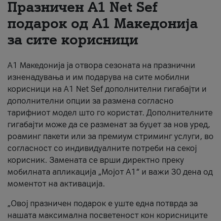
Празничен A1 Net Sеf
За нас
подарок од А1 Македонија
за сите корисници
#ПодобарОнлајн
А1 Македонија ја отвора сезоната на празнични
изненадувања и им подарува на сите мобилни
корисници на A1 Net Sef дополнителни гигабајти и
дополнителни опции за размена согласно
тарифниот модел што го користат. Дополнителните
гигабајти може да се разменат за буџет за нов уред,
роаминг пакети или за премиум стриминг услуги, во
согласност со индивидуалните потреби на секој
корисник. Замената се врши директно преку
мобилната апликација „Мојот А1“ и важи 30 дена од
моментот на активација.
„Овој празничен подарок е уште една потврда за
нашата максимална посветеност кон корисниците