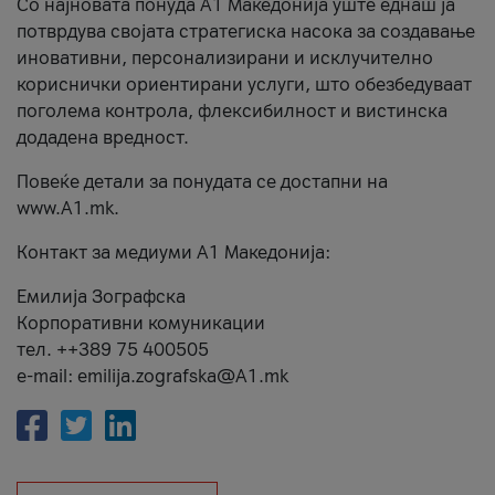
Со најновата понуда А1 Македонија уште еднаш ја
потврдува својата стратегиска насока за создавање
иновативни, персонализирани и исклучително
кориснички ориентирани услуги, што обезбедуваат
поголема контрола, флексибилност и вистинска
додадена вредност.
Повеќе детали за понудата се достапни на
www.А1.mk.
Контакт за медиуми А1 Македонија:
Емилија Зографска
Корпоративни комуникации
тел. ++389 75 400505
e-mail: emilija.zografska@A1.mk