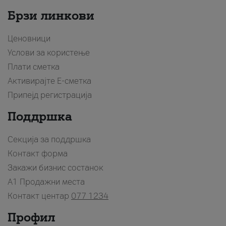
Брзи линкови
Ценовници
Услови за користење
Плати сметка
Активирајте Е-сметка
Припејд регистрација
Поддршка
Секција за поддршка
Контакт форма
Закажи бизнис состанок
A1 Продажни места
Контакт центар
077 1234
Профил