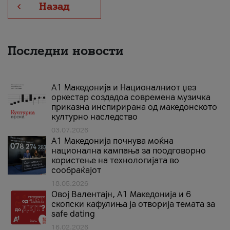
Назад
Последни новости
А1 Македонија и Националниот џез
оркестар создадоа современа музичка
приказна инспирирана од македонското
културно наследство
03.07.2026
A1 Македонија почнува моќна
национална кампања за поодговорно
користење на технологијата во
сообраќајот
18.05.2026
Овој Валентајн, A1 Македонија и 6
скопски кафулиња ја отворија темата за
safe dating
16.02.2026