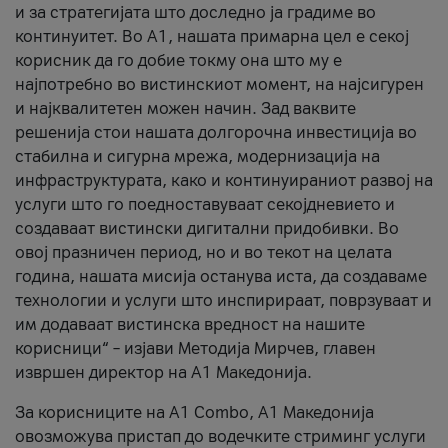
и за стратегијата што доследно ја градиме во
континуитет. Во А1, нашата примарна цел е секој
корисник да го добие токму она што му е
најпотребно во вистинскиот момент, на најсигурен
и најквалитетен можен начин. Зад ваквите
решенија стои нашата долгорочна инвестиција во
стабилна и сигурна мрежа, модернизација на
инфраструктурата, како и континуираниот развој на
услуги што го поедноставуваат секојдневието и
создаваат вистински дигитални придобивки. Во
овој празничен период, но и во текот на целата
година, нашата мисија останува иста, да создаваме
технологии и услуги што инспирираат, поврзуваат и
им додаваат вистинска вредност на нашите
корисници“ – изјави Методија Мирчев, главен
извршен директор на А1 Македонија.
За корисниците на A1 Combo, А1 Македонија
овозможува пристап до водечките стриминг услуги