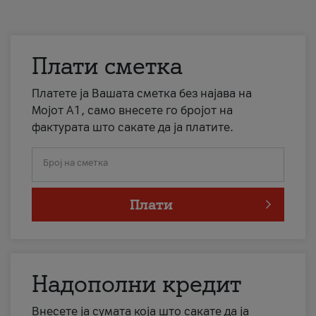
Плати сметка
Платете ја Вашата сметка без најава на
Мојот А1, само внесете го бројот на
фактурата што сакате да ја платите.
Број на сметка
Плати
Надополни кредит
Внесете ја сумата која што сакате да ја