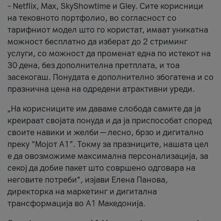
– Netflix, Max, SkyShowtime и Gley. Сите корисници
на тековното портфолио, во согласност со
тарифниот модел што го користат, имаат уникатна
можност бесплатно да изберат до 2 стриминг
услуги, со можност да променат една по истекот на
30 дена, без дополнителна претплата, и тоа
засекогаш. Понудата е дополнително збогатена и со
празнична цена на одредени атрактивни уреди.
„На корисниците им даваме слобода самите да ја
креираат својата понуда и да ја приспособат според
своите навики и желби — лесно, брзо и дигитално
преку “Мојот А1”. Токму за празниците, нашата цел
е да овозможиме максимална персонализација, за
секој да добие пакет што совршено одговара на
неговите потреби“, изјави Елена Панова,
директорка на маркетинг и дигитална
трансформација во А1 Македонија.