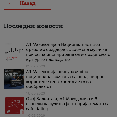
Назад
Последни новости
А1 Македонија и Националниот џез
оркестар создадоа современа музичка
приказна инспирирана од македонското
културно наследство
03.07.2026
A1 Македонија почнува моќна
национална кампања за поодговорно
користење на технологијата во
сообраќајот
18.05.2026
Овој Валентајн, A1 Македонија и 6
скопски кафулиња ја отворија темата за
safe dating
16.02.2026