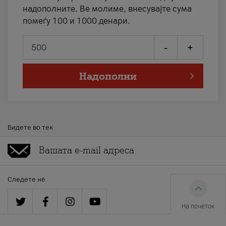
надополните. Ве молиме, внесувајте сума
помеѓу 100 и 1000 денари.
-
+
Надополни
Бидете во тек
Следете нè
На почеток