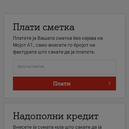
Плати сметка
Платете ја Вашата сметка без најава на
Мојот А1, само внесете го бројот на
фактурата што сакате да ја платите.
Број на сметка
Плати
Надополни кредит
Внесете ја сумата која што сакате да ја