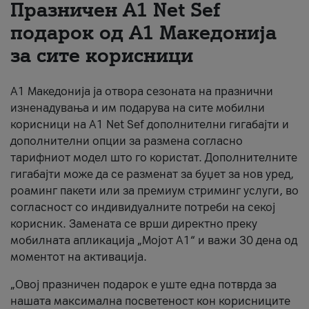
Празничен A1 Net Sеf
За нас
подарок од А1 Македонија
за сите корисници
#ПодобарОнлајн
А1 Македонија ја отвора сезоната на празнични
изненадувања и им подарува на сите мобилни
корисници на A1 Net Sef дополнителни гигабајти и
дополнителни опции за размена согласно
тарифниот модел што го користат. Дополнителните
гигабајти може да се разменат за буџет за нов уред,
роаминг пакети или за премиум стриминг услуги, во
согласност со индивидуалните потреби на секој
корисник. Замената се врши директно преку
мобилната апликација „Мојот А1“ и важи 30 дена од
моментот на активација.
„Овој празничен подарок е уште една потврда за
нашата максимална посветеност кон корисниците