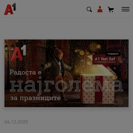
МК
EN
SQ
Приватни
Деловни
Поддршка
Надополни кредит
04.12.2025
Плати сметка