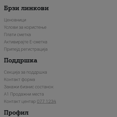
Брзи линкови
Ценовници
Услови за користење
Плати сметка
Активирајте Е-сметка
Припејд регистрација
Поддршка
Секција за поддршка
Контакт форма
Закажи бизнис состанок
A1 Продажни места
Контакт центар
077 1234
Профил