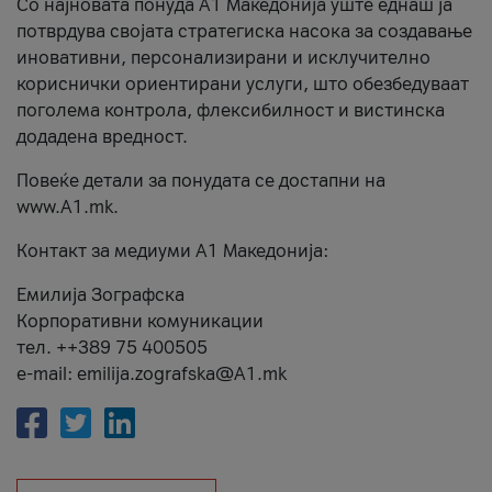
Со најновата понуда А1 Македонија уште еднаш ја
потврдува својата стратегиска насока за создавање
иновативни, персонализирани и исклучително
кориснички ориентирани услуги, што обезбедуваат
поголема контрола, флексибилност и вистинска
додадена вредност.
Повеќе детали за понудата се достапни на
www.А1.mk.
Контакт за медиуми А1 Македонија:
Емилија Зографска
Корпоративни комуникации
тел. ++389 75 400505
e-mail: emilija.zografska@A1.mk