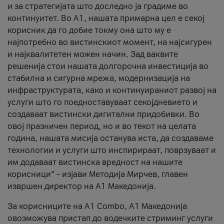
и за стратегијата што доследно ја градиме во
континуитет. Во А1, нашата примарна цел е секој
корисник да го добие токму она што му е
најпотребно во вистинскиот момент, на најсигурен
и најквалитетен можен начин. Зад ваквите
решенија стои нашата долгорочна инвестиција во
стабилна и сигурна мрежа, модернизација на
инфраструктурата, како и континуираниот развој на
услуги што го поедноставуваат секојдневието и
создаваат вистински дигитални придобивки. Во
овој празничен период, но и во текот на целата
година, нашата мисија останува иста, да создаваме
технологии и услуги што инспирираат, поврзуваат и
им додаваат вистинска вредност на нашите
корисници“ – изјави Методија Мирчев, главен
извршен директор на А1 Македонија.
За корисниците на A1 Combo, А1 Македонија
овозможува пристап до водечките стриминг услуги