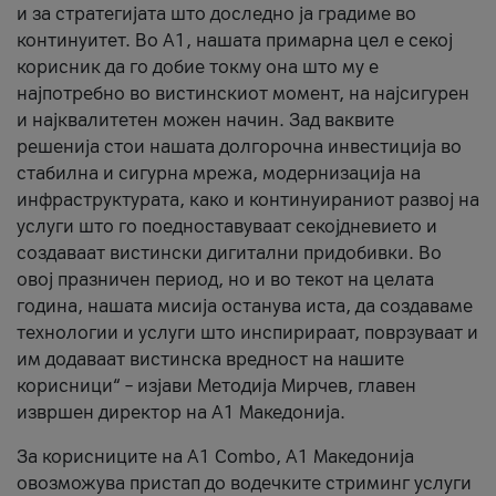
и за стратегијата што доследно ја градиме во
континуитет. Во А1, нашата примарна цел е секој
корисник да го добие токму она што му е
најпотребно во вистинскиот момент, на најсигурен
и најквалитетен можен начин. Зад ваквите
решенија стои нашата долгорочна инвестиција во
стабилна и сигурна мрежа, модернизација на
инфраструктурата, како и континуираниот развој на
услуги што го поедноставуваат секојдневието и
создаваат вистински дигитални придобивки. Во
овој празничен период, но и во текот на целата
година, нашата мисија останува иста, да создаваме
технологии и услуги што инспирираат, поврзуваат и
им додаваат вистинска вредност на нашите
корисници“ – изјави Методија Мирчев, главен
извршен директор на А1 Македонија.
За корисниците на A1 Combo, А1 Македонија
овозможува пристап до водечките стриминг услуги