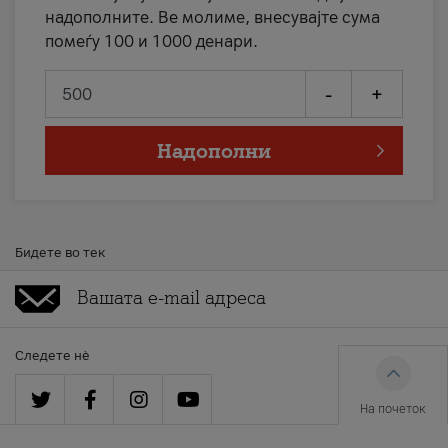
надополните. Ве молиме, внесувајте сума
помеѓу 100 и 1000 денари.
-
+
Надополни
Бидете во тек
Следете нè
На почеток