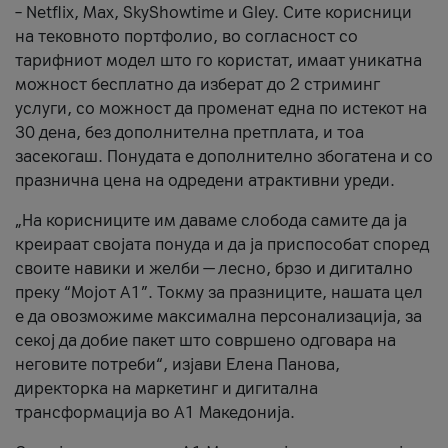
– Netflix, Max, SkyShowtime и Gley. Сите корисници
на тековното портфолио, во согласност со
тарифниот модел што го користат, имаат уникатна
можност бесплатно да изберат до 2 стриминг
услуги, со можност да променат една по истекот на
30 дена, без дополнителна претплата, и тоа
засекогаш. Понудата е дополнително збогатена и со
празнична цена на одредени атрактивни уреди.
„На корисниците им даваме слобода самите да ја
креираат својата понуда и да ја приспособат според
своите навики и желби — лесно, брзо и дигитално
преку “Мојот А1”. Токму за празниците, нашата цел
е да овозможиме максимална персонализација, за
секој да добие пакет што совршено одговара на
неговите потреби“, изјави Елена Панова,
директорка на маркетинг и дигитална
трансформација во А1 Македонија.