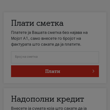
Плати сметка
Платете ја Вашата сметка без најава на
Мојот А1, само внесете го бројот на
фактурата што сакате да ја платите.
Број на сметка
Плати
Надополни кредит
Внесете ја сумата која што сакате да ја