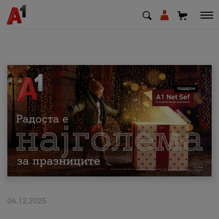
МК
EN
SQ
Приватни
Деловни
Поддршка
Надополни кредит
04.12.2025
Плати сметка