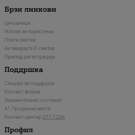
Брзи линкови
Ценовници
Услови за користење
Плати сметка
Активирајте Е-сметка
Припејд регистрација
Поддршка
Секција за поддршка
Контакт форма
Закажи бизнис состанок
A1 Продажни места
Контакт центар
077 1234
Профил