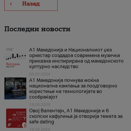
Назад
Последни новости
А1 Македонија и Националниот џез
оркестар создадоа современа музичка
приказна инспирирана од македонското
културно наследство
03.07.2026
A1 Македонија почнува моќна
национална кампања за поодговорно
користење на технологијата во
сообраќајот
18.05.2026
Овој Валентајн, A1 Македонија и 6
скопски кафулиња ја отворија темата за
safe dating
16.02.2026