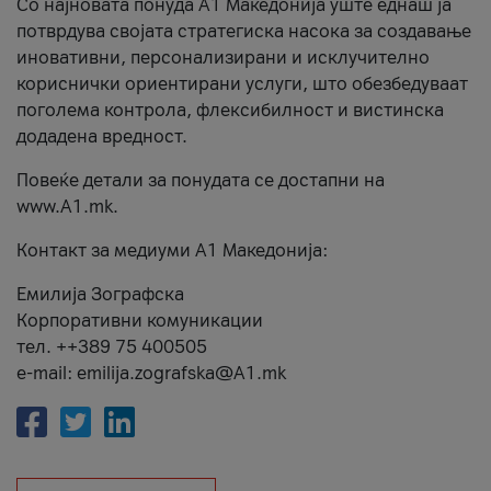
Со најновата понуда А1 Македонија уште еднаш ја
потврдува својата стратегиска насока за создавање
иновативни, персонализирани и исклучително
кориснички ориентирани услуги, што обезбедуваат
поголема контрола, флексибилност и вистинска
додадена вредност.
Повеќе детали за понудата се достапни на
www.А1.mk.
Контакт за медиуми А1 Македонија:
Емилија Зографска
Корпоративни комуникации
тел. ++389 75 400505
e-mail: emilija.zografska@A1.mk