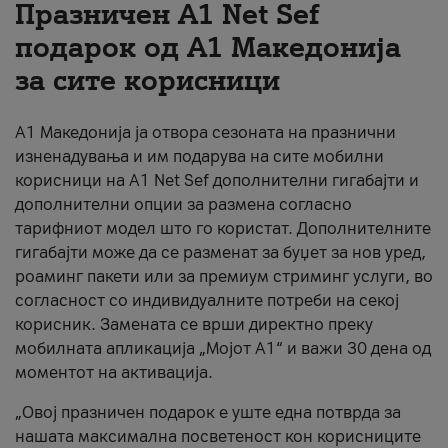
Празничен A1 Net Sеf
За нас
подарок од А1 Македонија
за сите корисници
#ПодобарОнлајн
А1 Македонија ја отвора сезоната на празнични
изненадувања и им подарува на сите мобилни
корисници на A1 Net Sef дополнителни гигабајти и
дополнителни опции за размена согласно
тарифниот модел што го користат. Дополнителните
гигабајти може да се разменат за буџет за нов уред,
роаминг пакети или за премиум стриминг услуги, во
согласност со индивидуалните потреби на секој
корисник. Замената се врши директно преку
мобилната апликација „Мојот А1“ и важи 30 дена од
моментот на активација.
„Овој празничен подарок е уште една потврда за
нашата максимална посветеност кон корисниците