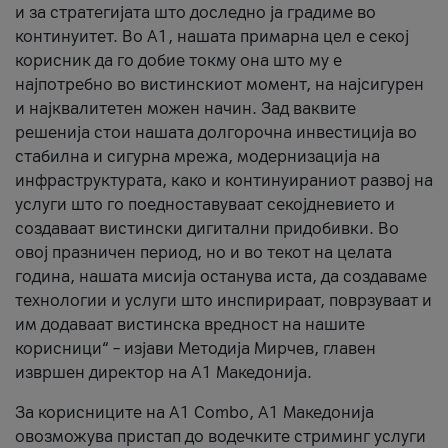
и за стратегијата што доследно ја градиме во
континуитет. Во А1, нашата примарна цел е секој
корисник да го добие токму она што му е
најпотребно во вистинскиот момент, на најсигурен
и најквалитетен можен начин. Зад ваквите
решенија стои нашата долгорочна инвестиција во
стабилна и сигурна мрежа, модернизација на
инфраструктурата, како и континуираниот развој на
услуги што го поедноставуваат секојдневието и
создаваат вистински дигитални придобивки. Во
овој празничен период, но и во текот на целата
година, нашата мисија останува иста, да создаваме
технологии и услуги што инспирираат, поврзуваат и
им додаваат вистинска вредност на нашите
корисници“ – изјави Методија Мирчев, главен
извршен директор на А1 Македонија.
За корисниците на A1 Combo, А1 Македонија
овозможува пристап до водечките стриминг услуги