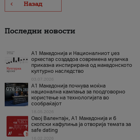
Назад
Последни новости
А1 Македонија и Националниот џез
оркестар создадоа современа музичка
приказна инспирирана од македонското
културно наследство
03.07.2026
A1 Македонија почнува моќна
национална кампања за поодговорно
користење на технологијата во
сообраќајот
18.05.2026
Овој Валентајн, A1 Македонија и 6
скопски кафулиња ја отворија темата за
safe dating
16.02.2026