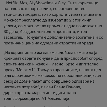
– Netflix, Max, SkyShowtime и Gley. Сите корисници
на тековното портфолио, во согласност со
тарифниот модел што го користат, имаат уникатна
можност бесплатно да изберат до 2 стриминг
услуги, со можност да променат една по истекот на
30 дена, без дополнителна претплата, и тоа
засекогаш. Понудата е дополнително збогатена и со
празнична цена на одредени атрактивни уреди.
„На корисниците им даваме слобода самите да ја
креираат својата понуда и да ја приспособат според
своите навики и желби — лесно, брзо и дигитално
преку “Мојот А1”. Токму за празниците, нашата цел
е да овозможиме максимална персонализација, за
секој да добие пакет што совршено одговара на
неговите потреби“, изјави Елена Панова,
директорка на маркетинг и дигитална
трансформација во А1 Македонија.