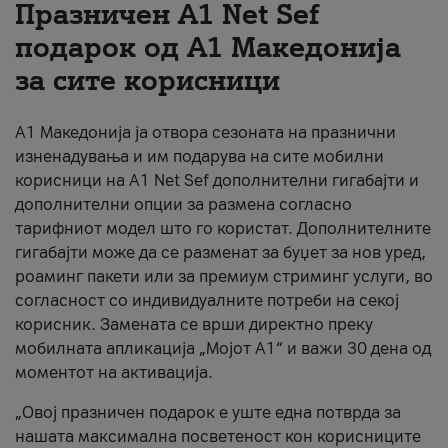
Празничен A1 Net Sеf
За нас
подарок од А1 Македонија
за сите корисници
#ПодобарОнлајн
А1 Македонија ја отвора сезоната на празнични
изненадувања и им подарува на сите мобилни
корисници на A1 Net Sef дополнителни гигабајти и
дополнителни опции за размена согласно
тарифниот модел што го користат. Дополнителните
гигабајти може да се разменат за буџет за нов уред,
роаминг пакети или за премиум стриминг услуги, во
согласност со индивидуалните потреби на секој
корисник. Замената се врши директно преку
мобилната апликација „Мојот А1“ и важи 30 дена од
моментот на активација.
„Овој празничен подарок е уште една потврда за
нашата максимална посветеност кон корисниците