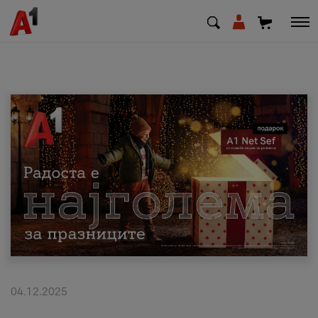
МК
EN
SQ
Приватни
Деловни
Поддршка
Надополни кредит
04.12.2025
Плати сметка