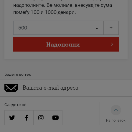
надополните. Ве молиме, внесувајте сума
помеѓу 100 и 1000 денари.
-
+
Надополни
Бидете во тек
Следете нè
На почеток