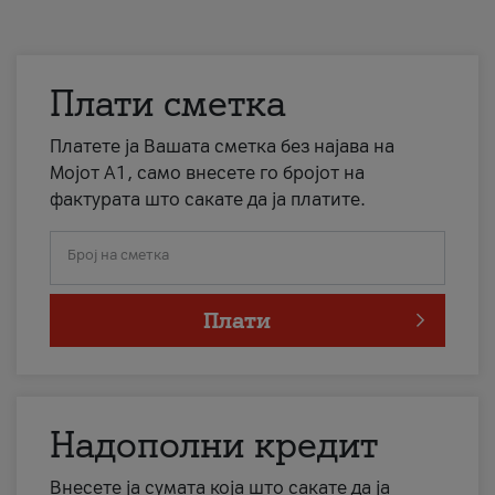
Плати сметка
Платете ја Вашата сметка без најава на
Мојот А1, само внесете го бројот на
фактурата што сакате да ја платите.
Број на сметка
Плати
Надополни кредит
Внесете ја сумата која што сакате да ја