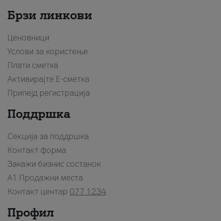
Брзи линкови
Ценовници
Услови за користење
Плати сметка
Активирајте Е-сметка
Припејд регистрација
Поддршка
Секција за поддршка
Контакт форма
Закажи бизнис состанок
A1 Продажни места
Контакт центар
077 1234
Профил