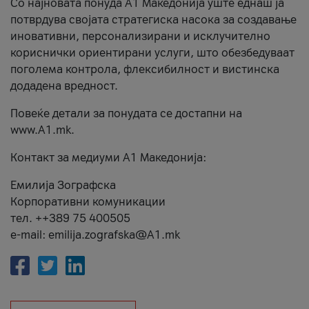
Со најновата понуда А1 Македонија уште еднаш ја
потврдува својата стратегиска насока за создавање
иновативни, персонализирани и исклучително
кориснички ориентирани услуги, што обезбедуваат
поголема контрола, флексибилност и вистинска
додадена вредност.
Повеќе детали за понудата се достапни на
www.А1.mk.
Контакт за медиуми А1 Македонија:
Емилија Зографска
Корпоративни комуникации
тел. ++389 75 400505
e-mail: emilija.zografska@A1.mk