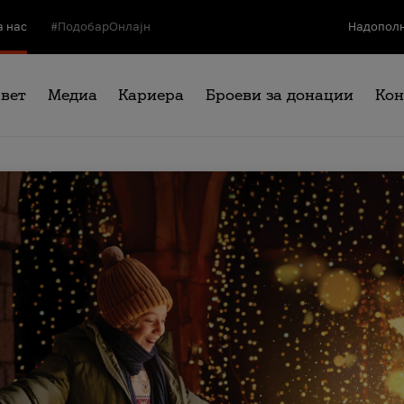
а нас
#ПодобарОнлајн
Надополн
свет
Медиа
Кариера
Броеви за донации
Кон