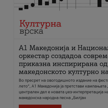
А1 Македонија и Национа
оркестар создадоа совре
приказна инспирирана од
македонското културно н
Во пресрет на овогодишното издание на фест
лето“, А1 Македонија ја претстави кампањата 
централен дел е новата џез-интерпретација н
македонска народна песна „Билјан