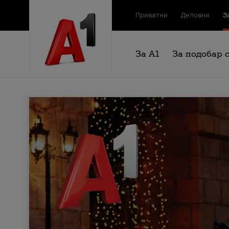
Приватни
Деловни
З
За А1
За подобар 