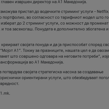
, главен извршен директор на А1 Македонија.
можува пристап до водечките стриминг услуги – Netflix
то портфолио, во согласност со тарифниот модел што го
изберат до 2 стриминг услуги, со можност да променат
, и тоа засекогаш. Понудата е дополнително збогатена и
 креираат својата понуда и да ја приспособат според св
 “Мојот А1”. Токму за празниците, нашата цел е да ово
пакет што совршено одговара на неговите потреби“, изј
рансформација во А1 Македонија.
а потврдува својата стратегиска насока за создавање
ориснички ориентирани услуги, што обезбедуваат пого
 вредност.
1.mk.