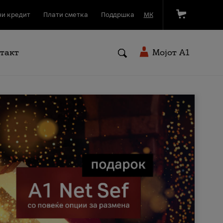
и кредит
Плати сметка
Поддршка
МК
такт
Мојот A1