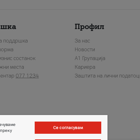
ршка
Профил
за поддршка
За нас
форма
Новости
изнис состанок
А1 Групација
жни места
Кариера
центар
077 1234
Заштита на лични податоц
зачуваме
Се согласувам
 преку