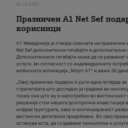
04.12.2025
Празничен A1 Net Sеf пода
корисници
А1 Македонија ја отвора сезоната на празнични
Net Sef дополнителни гигабајти и дополнителни
Дополнителните гигабајти може да се разменат з
услуги, во согласност со индивидуалните потреб
мобилната апликација „Мојот А1“ и важи 30 дена
„Овој празничен подарок е уште една потврда з
стратегијата што доследно ја градиме во контину
токму она што му е најпотребно во вистинскиот 
решенија стои нашата долгорочна инвестиција в
инфраструктурата, како и континуираниот развој
вистински дигитални придобивки. Во овој празни
останува иста, да создаваме технологии и услуг