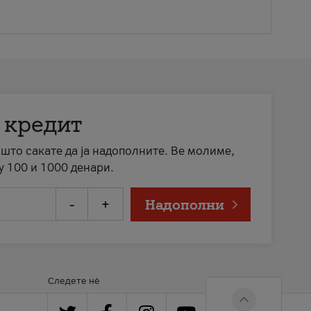
 кредит
а што сакате да ја надополните. Ве молиме,
у 100 и 1000 денари.
-
+
Надополни
Следете нè