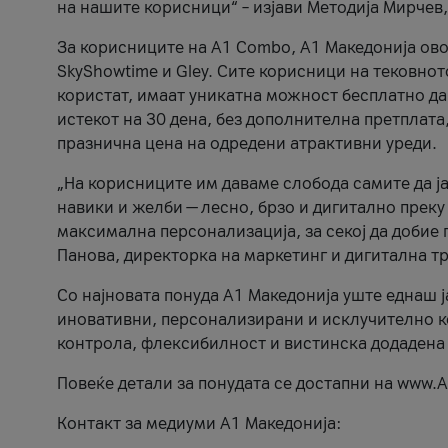
на нашите корисници“ – изјави Методија Мирчев
За корисниците на A1 Combo, А1 Македонија овоз
SkyShowtime и Gley. Сите корисници на тековно
користат, имаат уникатна можност бесплатно да 
истекот на 30 дена, без дополнителна претплата
празнична цена на одредени атрактивни уреди.
„На корисниците им даваме слобода самите да ја
навики и желби — лесно, брзо и дигитално преку
максимална персонализација, за секој да добие 
Панова, директорка на маркетинг и дигитална т
Со најновата понуда А1 Македонија уште еднаш ј
иновативни, персонализирани и исклучително к
контрола, флексибилност и вистинска додадена
Повеќе детали за понудата се достапни на www.А
Контакт за медиуми А1 Македонија: