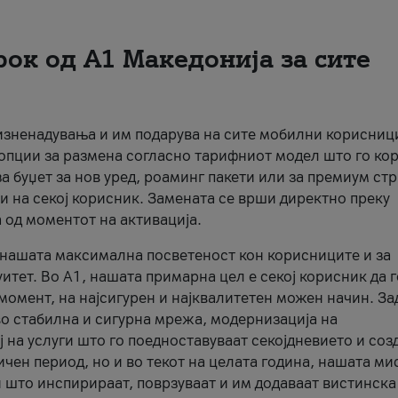
рок од А1 Македонија за сите
 изненадувања и им подарува на сите мобилни корисниц
 опции за размена согласно тарифниот модел што го кор
а буџет за нов уред, роаминг пакети или за премиум ст
и на секој корисник. Замената се врши директно преку
 од моментот на активација.
а нашата максимална посветеност кон корисниците и за
итет. Во А1, нашата примарна цел е секој корисник да 
момент, на најсигурен и најквалитетен можен начин. За
о стабилна и сигурна мрежа, модернизација на
 на услуги што го поедноставуваат секојдневието и соз
чен период, но и во текот на целата година, нашата ми
и што инспирираат, поврзуваат и им додаваат вистинска