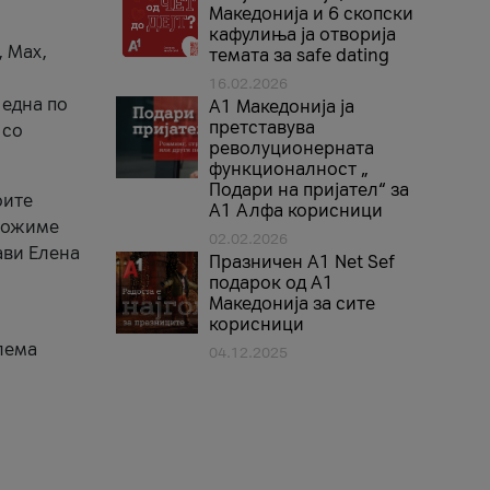
Македонија и 6 скопски
кафулиња ја отворија
, Max,
темата за safe dating
16.02.2026
 една по
А1 Македонија ја
претставува
 со
револуционерната
функционалност „
Подари на пријател“ за
оите
А1 Алфа корисници
зможиме
02.02.2026
ави Елена
Празничен A1 Net Sеf
подарок од А1
Македонија за сите
корисници
лема
04.12.2025