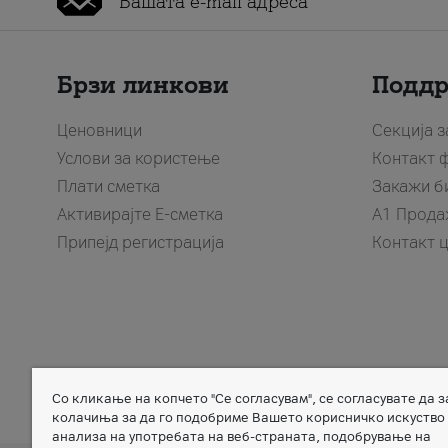
Брзи линкови
Подд
Ценовници
Секција 
Услови за користење
Контакт 
Плати сметка
Закажи б
Активирајте Е-сметка
A1 Прода
Припејд регистрација
Контакт 
Со кликање на копчето "Се согласувам", се согласувате да 
Member of
колачиња за да го подобриме Вашето корисничко искуство
анализа на употребата на веб-страната, подобрување на