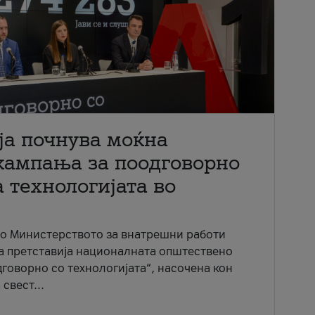
ја почнува моќна
кампања за поодговорно
 технологијата во
со Министерството за внатрешни работи
ја претставија националната општествено
говорно со технологијата“, насочена кон
свест...