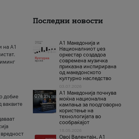
Последни новости
А1 Македонија и
и на A1
Националниот џез
истат.
оркестар создадоа
современа музичка
риминг
приказна инспирирана
од македонското
културно наследство
03.07.2026
A1 Македонија почнува
го добие
моќна национална
д ваквите
кампања за поодговорно
користење на
технологијата во
даваат
сообраќајот
сија
18.05.2026
 вредност
Овој Валентајн, A1