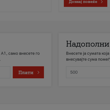
Дознај повеќе
Надополни
 А1, само внесете го
Внесете ја сумата кој
.
внесувајте сума помеѓ
Плати