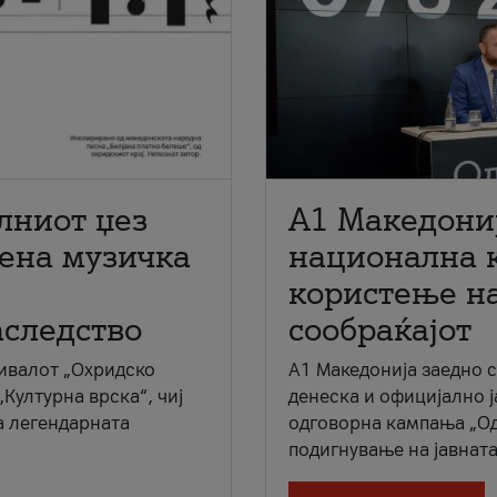
лниот џез
A1 Македони
мена музичка
национална 
користење на
аследство
сообраќајот
ивалот „Охридско
A1 Македонија заедно 
„Културна врска“, чиј
денеска и официјално 
а легендарната
одговорна кампања „Од
подигнување на јавната 