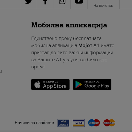
На почеток
Мобилна апликација
Единствено преку бесплатната
мобилна апликација
Мојот A1
имате
пристап до сите важни информации
за Вашите A1 услуги, во било кое
време.
и
Начини на плаќање