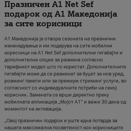
Празничен A1 Net Sеf
За нас
подарок од А1 Македонија
за сите корисници
#ПодобарОнлајн
А1 Македонија ја отвора сезоната на празнични
изненадувања и им подарува на сите мобилни
корисници на A1 Net Sef дополнителни гигабајти и
дополнителни опции за размена согласно
тарифниот модел што го користат. Дополнителните
гигабајти може да се разменат за буџет за нов уред,
роаминг пакети или за премиум стриминг услуги, во
согласност со индивидуалните потреби на секој
корисник. Замената се врши директно преку
мобилната апликација „Мојот А1“ и важи 30 дена од
моментот на активација.
„Овој празничен подарок е уште една потврда за
нашата максимална посветеност кон корисниците