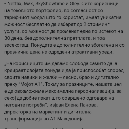
– Netflix, Max, SkyShowtime и Gley. Сите корисници
на тековното портфолио, во согласност со
тарифниот модел што го користат, имаат уникатна
можност бесплатно да изберат до 2 стриминг
услуги, со можност да променат една по истекот на
30 дена, без дополнителна претплата, и тоа
засекогаш. Понудата е дополнително збогатена и со
празнична цена на одредени атрактивни уреди.
„На корисниците им даваме слобода самите да ја
креираат својата понуда и да ја приспособат според
своите навики и желби — лесно, брзо и дигитално
преку “Мојот А1”. Токму за празниците, нашата цел
е да овозможиме максимална персонализација, за
секој да добие пакет што совршено одговара на
неговите потреби“, изјави Елена Панова,
директорка на маркетинг и дигитална
трансформација во А1 Македонија.