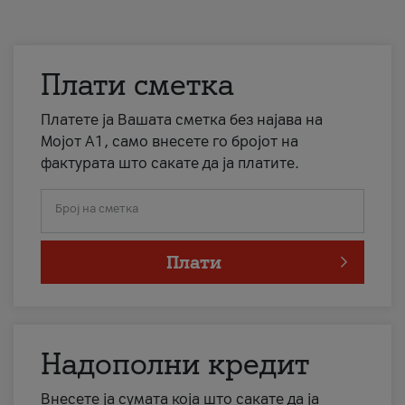
Плати сметка
Платете ја Вашата сметка без најава на
Мојот А1, само внесете го бројот на
фактурата што сакате да ја платите.
Број на сметка
Плати
Надополни кредит
Внесете ја сумата која што сакате да ја