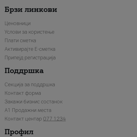
Брзи линкови
Ценовници
Услови за користење
Плати сметка
Активирајте Е-сметка
Припејд регистрација
Поддршка
Секција за поддршка
Контакт форма
Закажи бизнис состанок
A1 Продажни места
Контакт центар
077 1234
Профил