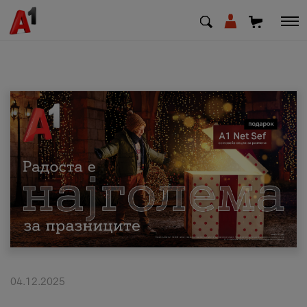
МК
EN
SQ
Приватни
Деловни
Поддршка
Надополни кредит
04.12.2025
Плати сметка