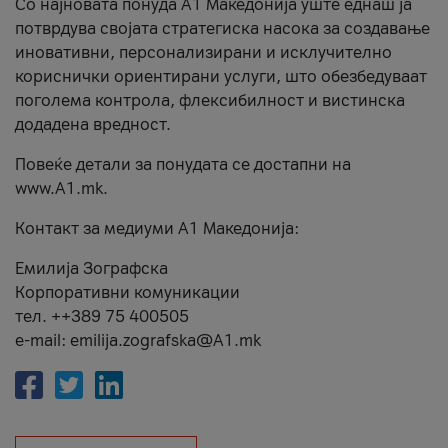
Со најновата понуда А1 Македонија уште еднаш ја
потврдува својата стратегиска насока за создавање
иновативни, персонализирани и исклучително
кориснички ориентирани услуги, што обезбедуваат
поголема контрола, флексибилност и вистинска
додадена вредност.
Повеќе детали за понудата се достапни на
www.А1.mk.
Контакт за медиуми А1 Македонија:
Емилија Зографска
Корпоративни комуникации
тел. ++389 75 400505
e-mail: emilija.zografska@A1.mk