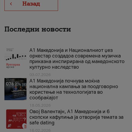
Назад
Последни новости
А1 Македонија и Националниот џез
оркестар создадоа современа музичка
приказна инспирирана од македонското
културно наследство
03.07.2026
A1 Македонија почнува моќна
национална кампања за поодговорно
користење на технологијата во
сообраќајот
18.05.2026
Овој Валентајн, A1 Македонија и 6
скопски кафулиња ја отворија темата за
safe dating
16.02.2026