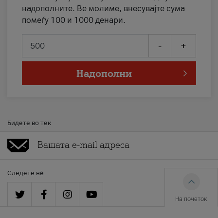
надополните. Ве молиме, внесувајте сума
помеѓу 100 и 1000 денари.
-
+
Надополни
Бидете во тек
Следете нè
На почеток