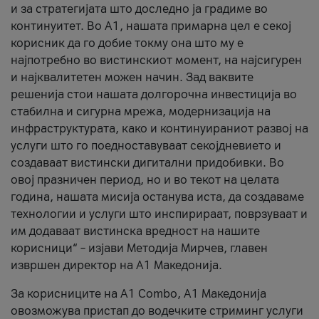
и за стратегијата што доследно ја градиме во
континуитет. Во А1, нашата примарна цел е секој
корисник да го добие токму она што му е
најпотребно во вистинскиот момент, на најсигурен
и најквалитетен можен начин. Зад ваквите
решенија стои нашата долгорочна инвестиција во
стабилна и сигурна мрежа, модернизација на
инфраструктурата, како и континуираниот развој на
услуги што го поедноставуваат секојдневието и
создаваат вистински дигитални придобивки. Во
овој празничен период, но и во текот на целата
година, нашата мисија останува иста, да создаваме
технологии и услуги што инспирираат, поврзуваат и
им додаваат вистинска вредност на нашите
корисници“ – изјави Методија Мирчев, главен
извршен директор на А1 Македонија.
За корисниците на A1 Combo, А1 Македонија
овозможува пристап до водечките стриминг услуги