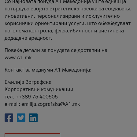
Со најновата понуда А1 Македонија уште еднаш ја
потврдува својата стратегиска насока за создавање
иновативни, персонализирани и исклучително
кориснички ориентирани услуги, што обезбедуваат
поголема контрола, флексибилност и вистинска
додадена вредност.
Повеќе детали за понудата се достапни на
www.А1.mk.
Контакт за медиуми А1 Македонија:
Емилија Зографска
Корпоративни комуникации
тел. ++389 75 400505
e-mail: emilija.zografska@A1.mk