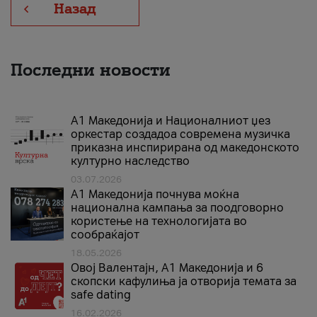
Назад
Последни новости
А1 Македонија и Националниот џез
оркестар создадоа современа музичка
приказна инспирирана од македонското
културно наследство
03.07.2026
A1 Македонија почнува моќна
национална кампања за поодговорно
користење на технологијата во
сообраќајот
18.05.2026
Овој Валентајн, A1 Македонија и 6
скопски кафулиња ја отворија темата за
safe dating
16.02.2026