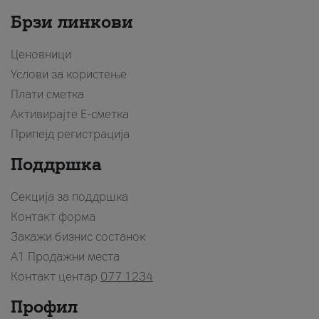
Брзи линкови
Ценовници
Услови за користење
Плати сметка
Активирајте Е-сметка
Припејд регистрација
Поддршка
Секција за поддршка
Контакт форма
Закажи бизнис состанок
A1 Продажни места
Контакт центар
077 1234
Профил