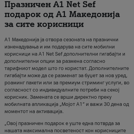
Празничен A1 Net Sеf
За нас
подарок од А1 Македонија
за сите корисници
#ПодобарОнлајн
А1 Македонија ја отвора сезоната на празнични
изненадувања и им подарува на сите мобилни
корисници на A1 Net Sef дополнителни гигабајти и
дополнителни опции за размена согласно
тарифниот модел што го користат. Дополнителните
гигабајти може да се разменат за буџет за нов уред,
роаминг пакети или за премиум стриминг услуги, во
согласност со индивидуалните потреби на секој
корисник. Замената се врши директно преку
мобилната апликација „Мојот А1“ и важи 30 дена од
моментот на активација.
„Овој празничен подарок е уште една потврда за
нашата максимална посветеност кон корисниците