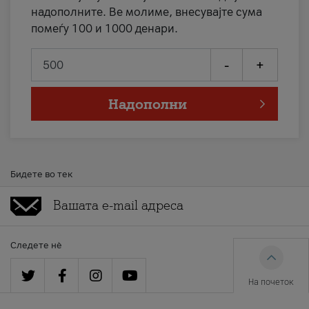
надополните. Ве молиме, внесувајте сума
помеѓу 100 и 1000 денари.
-
+
Надополни
Бидете во тек
Следете нè
На почеток