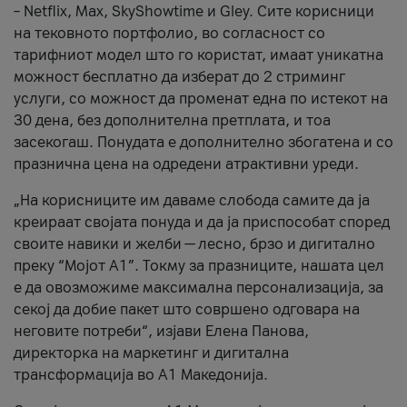
– Netflix, Max, SkyShowtime и Gley. Сите корисници
на тековното портфолио, во согласност со
тарифниот модел што го користат, имаат уникатна
можност бесплатно да изберат до 2 стриминг
услуги, со можност да променат една по истекот на
30 дена, без дополнителна претплата, и тоа
засекогаш. Понудата е дополнително збогатена и со
празнична цена на одредени атрактивни уреди.
„На корисниците им даваме слобода самите да ја
креираат својата понуда и да ја приспособат според
своите навики и желби — лесно, брзо и дигитално
преку “Мојот А1”. Токму за празниците, нашата цел
е да овозможиме максимална персонализација, за
секој да добие пакет што совршено одговара на
неговите потреби“, изјави Елена Панова,
директорка на маркетинг и дигитална
трансформација во А1 Македонија.