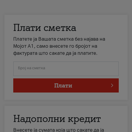
Плати сметка
Платете ја Вашата сметка без најава на
Мојот А1, само внесете го бројот на
фактурата што сакате да ја платите.
Број на сметка
Плати
Надополни кредит
Внесете ја сумата која што сакате да ја