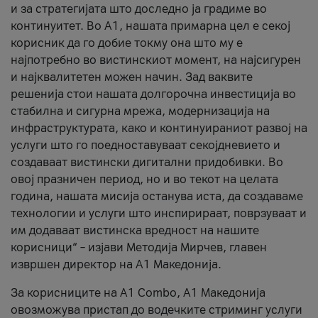
и за стратегијата што доследно ја градиме во
континуитет. Во А1, нашата примарна цел е секој
корисник да го добие токму она што му е
најпотребно во вистинскиот момент, на најсигурен
и најквалитетен можен начин. Зад ваквите
решенија стои нашата долгорочна инвестиција во
стабилна и сигурна мрежа, модернизација на
инфраструктурата, како и континуираниот развој на
услуги што го поедноставуваат секојдневието и
создаваат вистински дигитални придобивки. Во
овој празничен период, но и во текот на целата
година, нашата мисија останува иста, да создаваме
технологии и услуги што инспирираат, поврзуваат и
им додаваат вистинска вредност на нашите
корисници“ – изјави Методија Мирчев, главен
извршен директор на А1 Македонија.
За корисниците на A1 Combo, А1 Македонија
овозможува пристап до водечките стриминг услуги