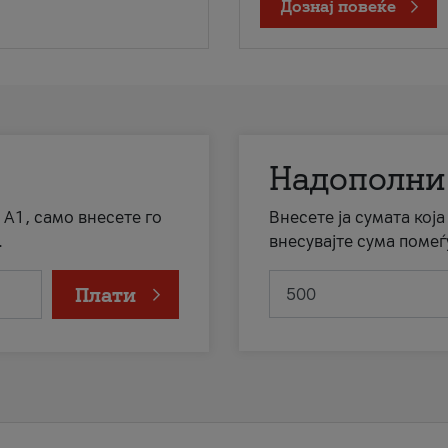
Дознај повеќе
Надополни
 А1, само внесете го
Внесете ја сумата кој
.
внесувајте сума помеѓ
Плати