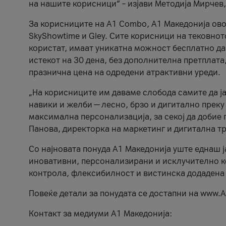
на нашите корисници“ – изјави Методија Мирчев
За корисниците на A1 Combo, А1 Македонија овоз
SkyShowtime и Gley. Сите корисници на тековно
користат, имаат уникатна можност бесплатно да 
истекот на 30 дена, без дополнителна претплата
празнична цена на одредени атрактивни уреди.
„На корисниците им даваме слобода самите да ја
навики и желби — лесно, брзо и дигитално преку
максимална персонализација, за секој да добие 
Панова, директорка на маркетинг и дигитална т
Со најновата понуда А1 Македонија уште еднаш ј
иновативни, персонализирани и исклучително к
контрола, флексибилност и вистинска додадена
Повеќе детали за понудата се достапни на www.А
Контакт за медиуми А1 Македонија: