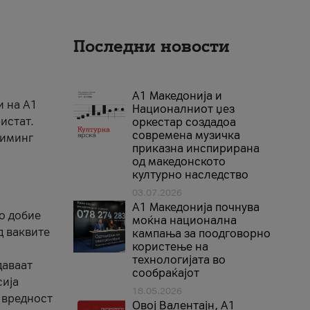
Последни новости
А1 Македонија и
и на A1
Националниот џез
истат.
оркестар создадоа
современа музичка
риминг
приказна инспирирана
од македонското
културно наследство
03.07.2026
A1 Македонија почнува
го добие
моќна национална
д ваквите
кампања за поодговорно
користење на
технологијата во
даваат
сообраќајот
сија
18.05.2026
 вредност
Овој Валентајн, A1