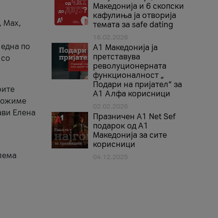
Македонија и 6 скопски
кафулиња ја отворија
, Max,
темата за safe dating
16.02.2026
 една по
А1 Македонија ја
претставува
 со
револуционерната
функционалност „
Подари на пријател“ за
оите
А1 Алфа корисници
зможиме
02.02.2026
ави Елена
Празничен A1 Net Sеf
подарок од А1
Македонија за сите
корисници
лема
04.12.2025