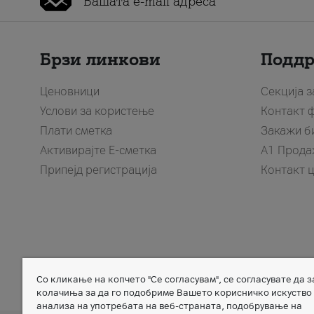
Брзи линкови
Подд
Ценовници
Секција 
Услови за користење
Контакт 
Плати сметка
Закажи б
Активирајте Е-сметка
A1 Прода
Припејд регистрација
Контакт 
Со кликање на копчето "Се согласувам", се согласувате да 
Member of
колачиња за да го подобриме Вашето корисничко искуство
анализа на употребата на веб-страната, подобрување на