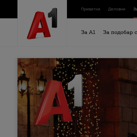
Приватни
Деловни
З
За А1
За подобар 