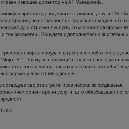
, главен извршен директор на А1 Македонија.
можува пристап до водечките стриминг услуги – Netflix
то портфолио, во согласност со тарифниот модел што го
изберат до 2 стриминг услуги, со можност да променат
, и тоа засекогаш. Понудата е дополнително збогатена и
 креираат својата понуда и да ја приспособат според св
 “Мојот А1”. Токму за празниците, нашата цел е да ово
пакет што совршено одговара на неговите потреби“, изј
рансформација во А1 Македонија.
а потврдува својата стратегиска насока за создавање
ориснички ориентирани услуги, што обезбедуваат пого
 вредност.
1.mk.