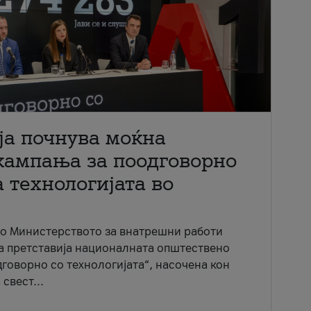
ја почнува моќна
кампања за поодговорно
 технологијата во
со Министерството за внатрешни работи
ја претставија националната општествено
говорно со технологијата“, насочена кон
свест...