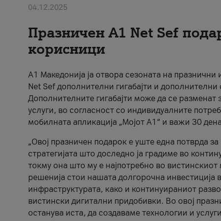
04.12.2025
Празничен A1 Net Sеf пода
корисници
А1 Македонија ја отвора сезоната на празнични
Net Sef дополнителни гигабајти и дополнителни
Дополнителните гигабајти може да се разменат з
услуги, во согласност со индивидуалните потреб
мобилната апликација „Мојот А1“ и важи 30 дена
„Овој празничен подарок е уште една потврда з
стратегијата што доследно ја градиме во контину
токму она што му е најпотребно во вистинскиот 
решенија стои нашата долгорочна инвестиција в
инфраструктурата, како и континуираниот развој
вистински дигитални придобивки. Во овој празни
останува иста, да создаваме технологии и услуг