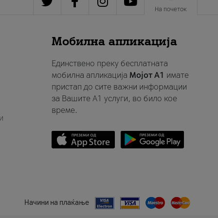
На почеток
Мобилна апликација
Единствено преку бесплатната
мобилна апликација
Мојот A1
имате
пристап до сите важни информации
за Вашите A1 услуги, во било кое
време.
и
Начини на плаќање