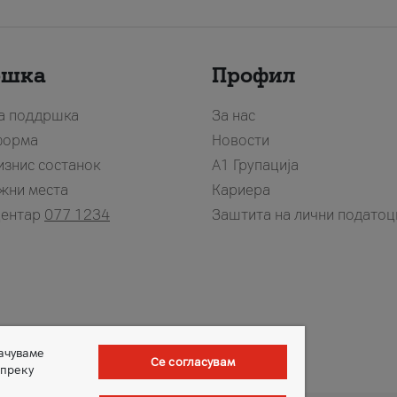
ршка
Профил
за поддршка
За нас
форма
Новости
изнис состанок
А1 Групација
жни места
Кариера
центар
077 1234
Заштита на лични податоц
зачуваме
Се согласувам
 преку