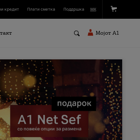
и кредит
Плати сметка
Поддршка
МК
такт
Мојот A1