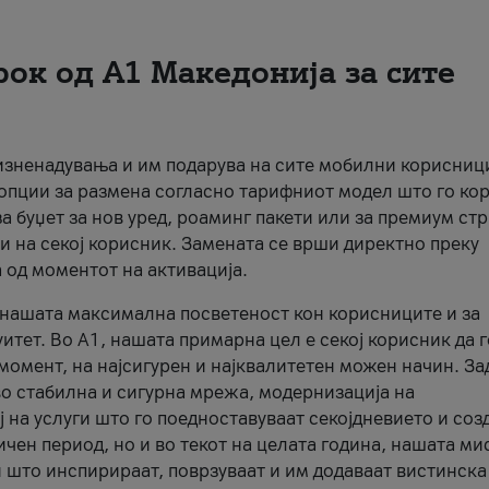
рок од А1 Македонија за сите
 изненадувања и им подарува на сите мобилни корисниц
 опции за размена согласно тарифниот модел што го кор
а буџет за нов уред, роаминг пакети или за премиум ст
и на секој корисник. Замената се врши директно преку
 од моментот на активација.
а нашата максимална посветеност кон корисниците и за
итет. Во А1, нашата примарна цел е секој корисник да 
момент, на најсигурен и најквалитетен можен начин. За
о стабилна и сигурна мрежа, модернизација на
 на услуги што го поедноставуваат секојдневието и соз
чен период, но и во текот на целата година, нашата ми
и што инспирираат, поврзуваат и им додаваат вистинска