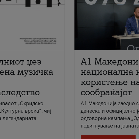
лниот џез
A1 Македони
мена музичка
национална 
користење на
аследство
сообраќајот
ивалот „Охридско
A1 Македонија заедно 
„Културна врска“, чиј
денеска и официјално 
а легендарната
одговорна кампања „Од
подигнување на јавната 