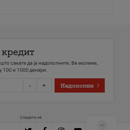
 кредит
а што сакате да ја надополните. Ве молиме,
у 100 и 1000 денари.
-
+
Надополни
Следете нè