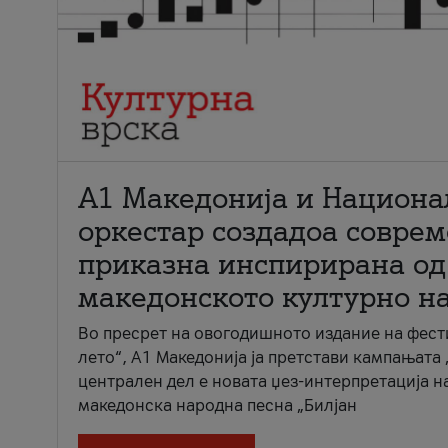
А1 Македонија и Национа
оркестар создадоа совре
приказна инспирирана од
македонското културно н
Во пресрет на овогодишното издание на фест
лето“, А1 Македонија ја претстави кампањата 
централен дел е новата џез-интерпретација н
македонска народна песна „Билјан