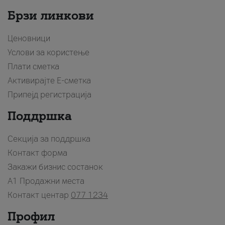
Брзи линкови
Ценовници
Услови за користење
Плати сметка
Активирајте Е-сметка
Припејд регистрација
Поддршка
Секција за поддршка
Контакт форма
Закажи бизнис состанок
A1 Продажни места
Контакт центар
077 1234
Профил