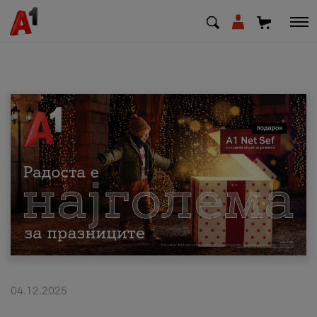
МК
EN
SQ
Приватни
Деловни
Поддршка
Надополни кредит
04.12.2025
Плати сметка