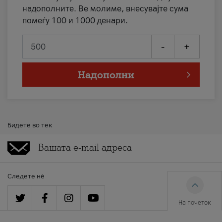
надополните. Ве молиме, внесувајте сума
помеѓу 100 и 1000 денари.
-
+
Надополни
Бидете во тек
Следете нè
На почеток