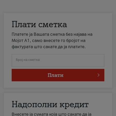
Плати сметка
Платете ја Вашата сметка без најава на
Мојот А1, само внесете го бројот на
фактурата што сакате да ја платите.
Број на сметка
Плати
Надополни кредит
Внесете ја сумата која што сакате да ја