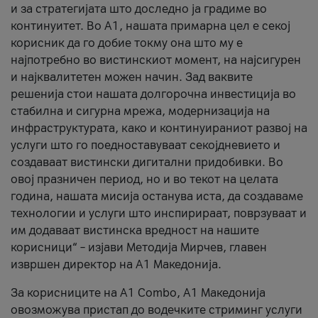
и за стратегијата што доследно ја градиме во
континуитет. Во А1, нашата примарна цел е секој
корисник да го добие токму она што му е
најпотребно во вистинскиот момент, на најсигурен
и најквалитетен можен начин. Зад ваквите
решенија стои нашата долгорочна инвестиција во
стабилна и сигурна мрежа, модернизација на
инфраструктурата, како и континуираниот развој на
услуги што го поедноставуваат секојдневието и
создаваат вистински дигитални придобивки. Во
овој празничен период, но и во текот на целата
година, нашата мисија останува иста, да создаваме
технологии и услуги што инспирираат, поврзуваат и
им додаваат вистинска вредност на нашите
корисници“ – изјави Методија Мирчев, главен
извршен директор на А1 Македонија.
За корисниците на A1 Combo, А1 Македонија
овозможува пристап до водечките стриминг услуги