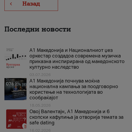
Назад
Последни новости
А1 Македонија и Националниот џез
оркестар создадоа современа музичка
приказна инспирирана од македонското
културно наследство
03.07.2026
A1 Македонија почнува моќна
национална кампања за поодговорно
користење на технологијата во
сообраќајот
18.05.2026
Овој Валентајн, A1 Македонија и 6
скопски кафулиња ја отворија темата за
safe dating
16.02.2026