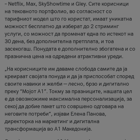
– Netflix, Max, SkyShowtime и Gley. Сите корисници
на тековното портфолио, во согласност со
тарифниот модел што го користат, имаат уникатна
можност бесплатно да изберат до 2 стриминг
услуги, со можност да променат една по истекот на
30 дена, без дополнителна претплата, и тоа
засекогаш. Понудата е дополнително збогатена и со
празнична цена на одредени атрактивни уреди.
„На корисниците им даваме слобода самите да ја
креираат својата понуда и да ја приспособат според
своите навики и желби — лесно, брзо и дигитално
преку “Мојот А1”. Токму за празниците, нашата цел
е да овозможиме максимална персонализација, за
секој да добие пакет што совршено одговара на
неговите потреби“, изјави Елена Панова,
директорка на маркетинг и дигитална
трансформација во А1 Македонија.