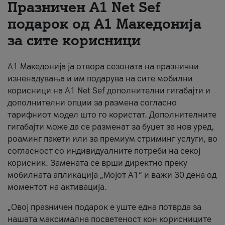
Празничен A1 Net Sеf
За нас
подарок од А1 Македонија
за сите корисници
#ПодобарОнлајн
А1 Македонија ја отвора сезоната на празнични
изненадувања и им подарува на сите мобилни
корисници на A1 Net Sef дополнителни гигабајти и
дополнителни опции за размена согласно
тарифниот модел што го користат. Дополнителните
гигабајти може да се разменат за буџет за нов уред,
роаминг пакети или за премиум стриминг услуги, во
согласност со индивидуалните потреби на секој
корисник. Замената се врши директно преку
мобилната апликација „Мојот А1“ и важи 30 дена од
моментот на активација.
„Овој празничен подарок е уште една потврда за
нашата максимална посветеност кон корисниците