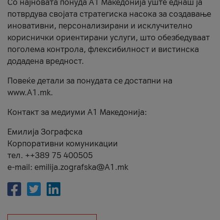
Со најновата понуда А1 Македонија уште еднаш ја
потврдува својата стратегиска насока за создавање
иновативни, персонализирани и исклучително
кориснички ориентирани услуги, што обезбедуваат
поголема контрола, флексибилност и вистинска
додадена вредност.
Повеќе детали за понудата се достапни на
www.А1.mk.
Контакт за медиуми А1 Македонија:
Емилија Зографска
Корпоративни комуникации
тел. ++389 75 400505
e-mail: emilija.zografska@A1.mk