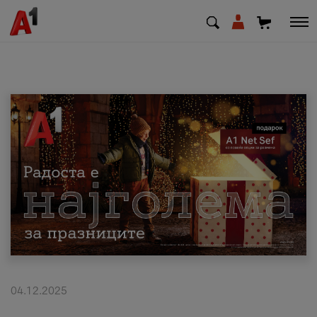
МК
EN
SQ
Приватни
Деловни
Поддршка
Надополни кредит
04.12.2025
Плати сметка