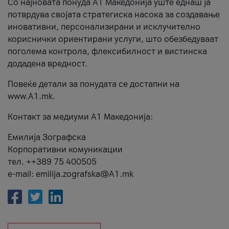
Со најновата понуда А1 Македонија уште еднаш ја
потврдува својата стратегиска насока за создавање
иновативни, персонализирани и исклучително
кориснички ориентирани услуги, што обезбедуваат
поголема контрола, флексибилност и вистинска
додадена вредност.
Повеќе детали за понудата се достапни на
www.А1.mk.
Контакт за медиуми А1 Македонија:
Емилија Зографска
Корпоративни комуникации
тел. ++389 75 400505
e-mail: emilija.zografska@A1.mk