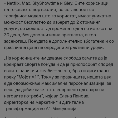
– Netflix, Max, SkyShowtime и Gley. Сите корисници
на тековното портфолио, во согласност со
тарифниот модел што го користат, имаат уникатна
можност бесплатно да изберат до 2 стриминг
услуги, со можност да променат една по истекот на
30 дена, без дополнителна претплата, и тоа
засекогаш. Понудата е дополнително збогатена и со
празнична цена на одредени атрактивни уреди.
„На корисниците им даваме слобода самите да ја
креираат својата понуда и да ја приспособат според
своите навики и желби — лесно, брзо и дигитално
преку “Мојот А1”. Токму за празниците, нашата цел
е да овозможиме максимална персонализација, за
секој да добие пакет што совршено одговара на
неговите потреби“, изјави Елена Панова,
директорка на маркетинг и дигитална
трансформација во А1 Македонија.