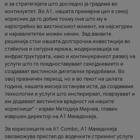
и за стратегијата што доследно ја градиме во
континуитет. Во А1, нашата примарна цел е секој
корисник да го добие токму она што му е
најпотребно во вистинскиот момент, на најсигурен
и најквалитетен можен начин. Зад ваквите
решенија стои нашата долгорочна инвестиција во
стабилна и сигурна мрежа, модернизација на
инфраструктурата, како и континуираниот развој на
услуги што го поедноставуваат секојдневието и
создаваат вистински дигитални придобивки. Во
овој празничен период, но и во текот на целата
година, нашата мисија останува иста, да создаваме
технологии и услуги што инспирираат, поврзуваат и
им додаваат вистинска вредност на нашите
корисници“ – изјави Методија Мирчев, главен
извршен директор на А1 Македонија.
За корисниците на A1 Combo, А1 Македонија
овозможува пристап до водечките стриминг услуги