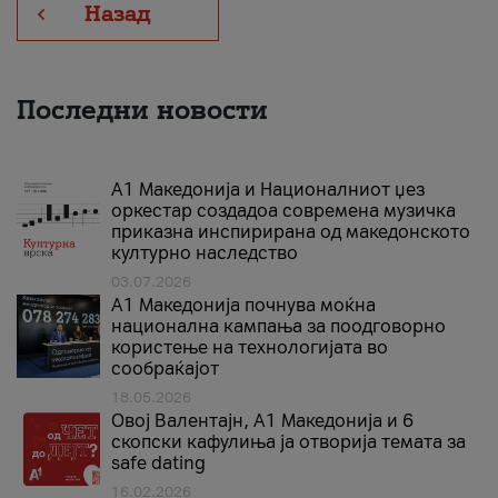
Назад
Последни новости
А1 Македонија и Националниот џез
оркестар создадоа современа музичка
приказна инспирирана од македонското
културно наследство
03.07.2026
A1 Македонија почнува моќна
национална кампања за поодговорно
користење на технологијата во
сообраќајот
18.05.2026
Овој Валентајн, A1 Македонија и 6
скопски кафулиња ја отворија темата за
safe dating
16.02.2026