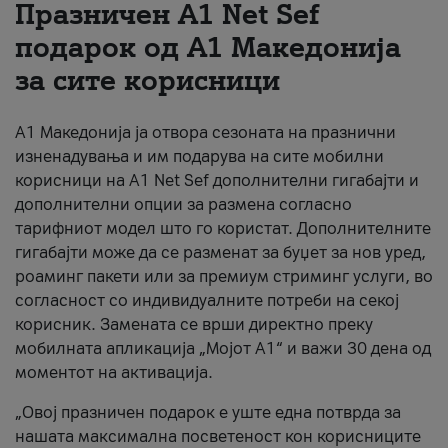
Празничен A1 Net Sеf
За нас
подарок од А1 Македонија
за сите корисници
#ПодобарОнлајн
А1 Македонија ја отвора сезоната на празнични
изненадувања и им подарува на сите мобилни
корисници на A1 Net Sef дополнителни гигабајти и
дополнителни опции за размена согласно
тарифниот модел што го користат. Дополнителните
гигабајти може да се разменат за буџет за нов уред,
роаминг пакети или за премиум стриминг услуги, во
согласност со индивидуалните потреби на секој
корисник. Замената се врши директно преку
мобилната апликација „Мојот А1“ и важи 30 дена од
моментот на активација.
„Овој празничен подарок е уште една потврда за
нашата максимална посветеност кон корисниците