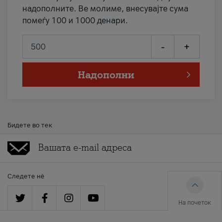
надополните. Ве молиме, внесувајте сума
помеѓу 100 и 1000 денари.
-
+
Надополни
Бидете во тек
Следете нè
На почеток