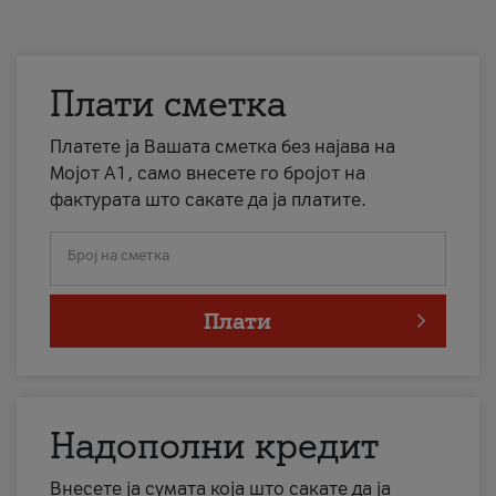
Плати сметка
Платете ја Вашата сметка без најава на
Мојот А1, само внесете го бројот на
фактурата што сакате да ја платите.
Број на сметка
Плати
Надополни кредит
Внесете ја сумата која што сакате да ја