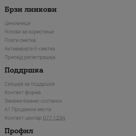
Брзи линкови
Ценовници
Услови за користење
Плати сметка
Активирајте Е-сметка
Припејд регистрација
Поддршка
Секција за поддршка
Контакт форма
Закажи бизнис состанок
A1 Продажни места
Контакт центар
077 1234
Профил