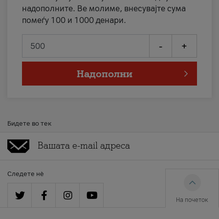
надополните. Ве молиме, внесувајте сума
помеѓу 100 и 1000 денари.
-
+
Надополни
Бидете во тек
Следете нè
На почеток