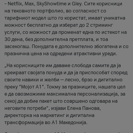
– Netflix, Max, SkyShowtime и Gley. Сите корисници
на тековното портфолио, во согласност со
тарифниот модел што го користат, имаат уникатна
можност бесплатно да изберат до 2 стриминг
услуги, со можност да променат една по истекот на
30 дена, без дополнителна претплата, и тоа
засекогаш. Понудата е дополнително збогатена и со
празнична цена на одредени атрактивни уреди.
„На корисниците им даваме слобода самите да ја
креираат својата понуда и да ја приспособат според
своите навики и желби — лесно, брзо и дигитално
преку “Мојот А1”. Токму за празниците, нашата цел
е да овозможиме максимална персонализација, за
секој да добие пакет што совршено одговара на
неговите потреби“, изјави Елена Панова,
директорка на маркетинг и дигитална
трансформација во А1 Македонија.