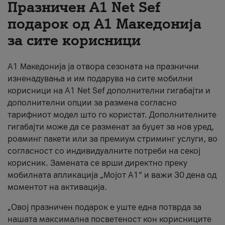
Празничен A1 Net Sеf
За нас
подарок од А1 Македонија
за сите корисници
#ПодобарОнлајн
А1 Македонија ја отвора сезоната на празнични
изненадувања и им подарува на сите мобилни
корисници на A1 Net Sef дополнителни гигабајти и
дополнителни опции за размена согласно
тарифниот модел што го користат. Дополнителните
гигабајти може да се разменат за буџет за нов уред,
роаминг пакети или за премиум стриминг услуги, во
согласност со индивидуалните потреби на секој
корисник. Замената се врши директно преку
мобилната апликација „Мојот А1“ и важи 30 дена од
моментот на активација.
„Овој празничен подарок е уште една потврда за
нашата максимална посветеност кон корисниците