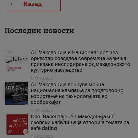
Назад
Последни новости
А1 Македонија и Националниот џез
оркестар создадоа современа музичка
приказна инспирирана од македонското
културно наследство
03.07.2026
A1 Македонија почнува моќна
национална кампања за поодговорно
користење на технологијата во
сообраќајот
18.05.2026
Овој Валентајн, A1 Македонија и 6
скопски кафулиња ја отворија темата за
safe dating
16.02.2026