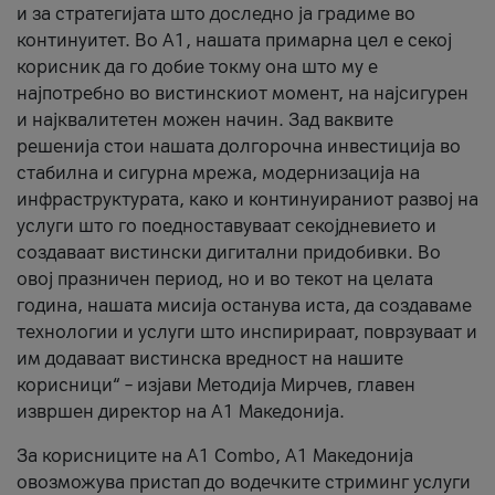
и за стратегијата што доследно ја градиме во
континуитет. Во А1, нашата примарна цел е секој
корисник да го добие токму она што му е
најпотребно во вистинскиот момент, на најсигурен
и најквалитетен можен начин. Зад ваквите
решенија стои нашата долгорочна инвестиција во
стабилна и сигурна мрежа, модернизација на
инфраструктурата, како и континуираниот развој на
услуги што го поедноставуваат секојдневието и
создаваат вистински дигитални придобивки. Во
овој празничен период, но и во текот на целата
година, нашата мисија останува иста, да создаваме
технологии и услуги што инспирираат, поврзуваат и
им додаваат вистинска вредност на нашите
корисници“ – изјави Методија Мирчев, главен
извршен директор на А1 Македонија.
За корисниците на A1 Combo, А1 Македонија
овозможува пристап до водечките стриминг услуги