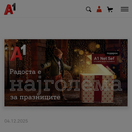
МК
EN
SQ
Приватни
Деловни
Поддршка
Надополни кредит
04.12.2025
Плати сметка