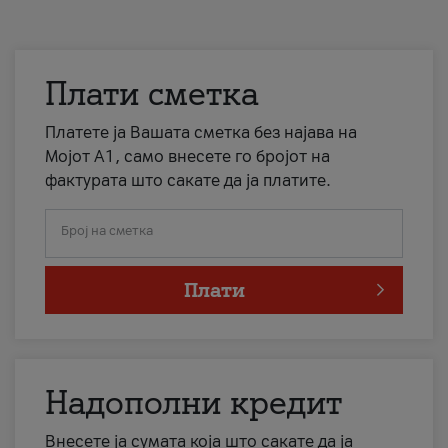
Плати сметка
Платете ја Вашата сметка без најава на
Мојот А1, само внесете го бројот на
фактурата што сакате да ја платите.
Број на сметка
Плати
Надополни кредит
Внесете ја сумата која што сакате да ја