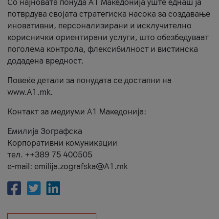
Со најновата понуда А1 Македонија уште еднаш ја
потврдува својата стратегиска насока за создавање
иновативни, персонализирани и исклучително
кориснички ориентирани услуги, што обезбедуваат
поголема контрола, флексибилност и вистинска
додадена вредност.
Повеќе детали за понудата се достапни на
www.А1.mk.
Контакт за медиуми А1 Македонија:
Емилија Зографска
Корпоративни комуникации
тел. ++389 75 400505
e-mail: emilija.zografska@A1.mk