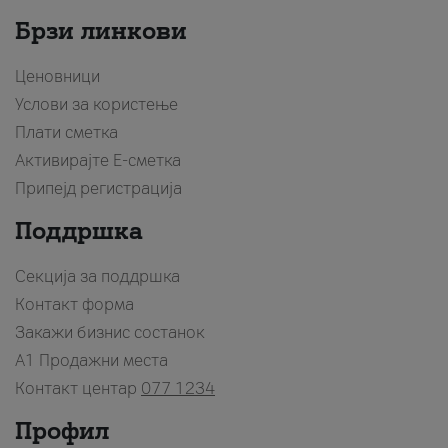
Брзи линкови
Ценовници
Услови за користење
Плати сметка
Активирајте Е-сметка
Припејд регистрација
Поддршка
Секција за поддршка
Контакт форма
Закажи бизнис состанок
A1 Продажни места
Контакт центар
077 1234
Профил