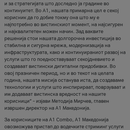
и за стратегијата што доследно ја градиме во
континуитет. Во А1, нашата примарна цел е секој
корисник да го добие токму она што му е
најпотребно во вистинскиот момент, на најсигурен
и најквалитетен можен начин. Зад ваквите
решенија стои нашата долгорочна инвестиција во
стабилна и сигурна мрежа, модернизација на
инфраструктурата, како и континуираниот развој на
услуги што го поедноставуваат секојдневието и
создаваат вистински дигитални придобивки. Во
овој празничен период, но и во текот на целата
година, нашата мисија останува иста, да создаваме
технологии и услуги што инспирираат, поврзуваат и
им додаваат вистинска вредност на нашите
корисници“ – изјави Методија Мирчев, главен
извршен директор на А1 Македонија.
За корисниците на A1 Combo, А1 Македонија
овозможува пристап до водечките стриминг услуги