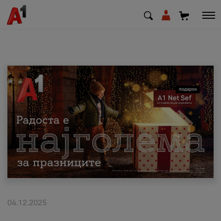
МК
EN
SQ
Приватни
Деловни
Поддршка
Надополни кредит
04.12.2025
Плати сметка