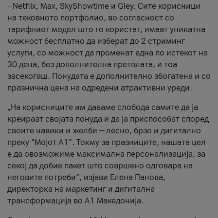
– Netflix, Max, SkyShowtime и Gley. Сите корисници
на тековното портфолио, во согласност со
тарифниот модел што го користат, имаат уникатна
можност бесплатно да изберат до 2 стриминг
услуги, со можност да променат една по истекот на
30 дена, без дополнителна претплата, и тоа
засекогаш. Понудата е дополнително збогатена и со
празнична цена на одредени атрактивни уреди.
„На корисниците им даваме слобода самите да ја
креираат својата понуда и да ја приспособат според
своите навики и желби — лесно, брзо и дигитално
преку “Мојот А1”. Токму за празниците, нашата цел
е да овозможиме максимална персонализација, за
секој да добие пакет што совршено одговара на
неговите потреби“, изјави Елена Панова,
директорка на маркетинг и дигитална
трансформација во А1 Македонија.