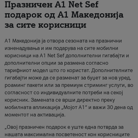
Празничен A1 Net Sеf
За нас
подарок од А1 Македонија
за сите корисници
#ПодобарОнлајн
А1 Македонија ја отвора сезоната на празнични
изненадувања и им подарува на сите мобилни
корисници на A1 Net Sef дополнителни гигабајти и
дополнителни опции за размена согласно
тарифниот модел што го користат. Дополнителните
гигабајти може да се разменат за буџет за нов уред,
роаминг пакети или за премиум стриминг услуги, во
согласност со индивидуалните потреби на секој
корисник. Замената се врши директно преку
мобилната апликација „Мојот А1“ и важи 30 дена од
моментот на активација.
„Овој празничен подарок е уште една потврда за
нашата максимална посветеност кон корисниците