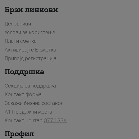
Брзи линкови
Ценовници
Услови за користење
Плати сметка
Активирајте Е-сметка
Припејд регистрација
Поддршка
Секција за поддршка
Контакт форма
Закажи бизнис состанок
A1 Продажни места
Контакт центар
077 1234
Профил