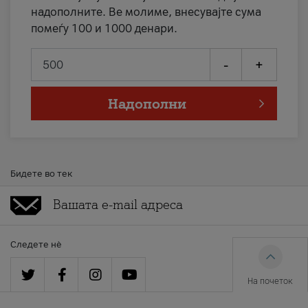
надополните. Ве молиме, внесувајте сума
помеѓу 100 и 1000 денари.
-
+
Надополни
Бидете во тек
Следете нè
На почеток