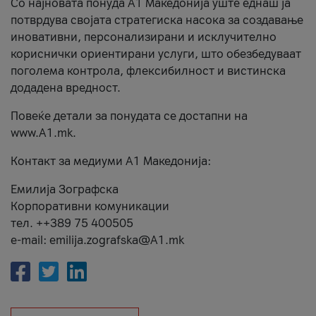
Со најновата понуда А1 Македонија уште еднаш ја
потврдува својата стратегиска насока за создавање
иновативни, персонализирани и исклучително
кориснички ориентирани услуги, што обезбедуваат
поголема контрола, флексибилност и вистинска
додадена вредност.
Повеќе детали за понудата се достапни на
www.А1.mk.
Контакт за медиуми А1 Македонија:
Емилија Зографска
Корпоративни комуникации
тел. ++389 75 400505
e-mail: emilija.zografska@A1.mk