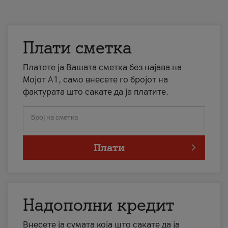
Плати сметка
Платете ја Вашата сметка без најава на
Мојот А1, само внесете го бројот на
фактурата што сакате да ја платите.
Број на сметка
Плати
Надополни кредит
Внесете ја сумата која што сакате да ја