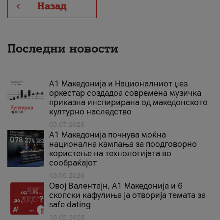
Назад
Последни новости
А1 Македонија и Националниот џез
оркестар создадоа современа музичка
приказна инспирирана од македонското
културно наследство
03.07.2026
A1 Македонија почнува моќна
национална кампања за поодговорно
користење на технологијата во
сообраќајот
18.05.2026
Овој Валентајн, A1 Македонија и 6
скопски кафулиња ја отворија темата за
safe dating
16.02.2026