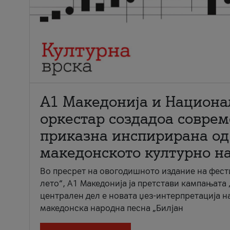
А1 Македонија и Национа
оркестар создадоа совре
приказна инспирирана од
македонското културно н
Во пресрет на овогодишното издание на фест
лето“, А1 Македонија ја претстави кампањата 
централен дел е новата џез-интерпретација н
македонска народна песна „Билјан