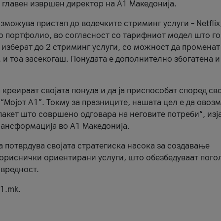
, главен извршен директор на А1 Македонија.
можува пристап до водечките стриминг услуги – Netflix
то портфолио, во согласност со тарифниот модел што го
изберат до 2 стриминг услуги, со можност да променат
, и тоа засекогаш. Понудата е дополнително збогатена и
 креираат својата понуда и да ја приспособат според св
 “Мојот А1”. Токму за празниците, нашата цел е да ово
пакет што совршено одговара на неговите потреби“, изј
рансформација во А1 Македонија.
а потврдува својата стратегиска насока за создавање
ориснички ориентирани услуги, што обезбедуваат пого
 вредност.
1.mk.