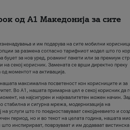
рок од А1 Македонија за сите
 изненадувања и им подарува на сите мобилни корисниц
 опции за размена согласно тарифниот модел што го кор
а буџет за нов уред, роаминг пакети или за премиум ст
и на секој корисник. Замената се врши директно преку
 од моментот на активација.
а нашата максимална посветеност кон корисниците и за
итет. Во А1, нашата примарна цел е секој корисник да 
момент, на најсигурен и најквалитетен можен начин. За
о стабилна и сигурна мрежа, модернизација на
 на услуги што го поедноставуваат секојдневието и соз
чен период, но и во текот на целата година, нашата ми
и што инспирираат, поврзуваат и им додаваат вистинска