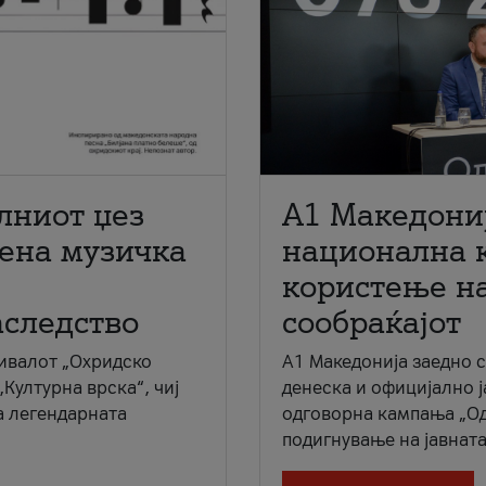
лниот џез
A1 Македони
мена музичка
национална 
користење на
аследство
сообраќајот
ивалот „Охридско
A1 Македонија заедно 
„Културна врска“, чиј
денеска и официјално 
а легендарната
одговорна кампања „Од
подигнување на јавната 