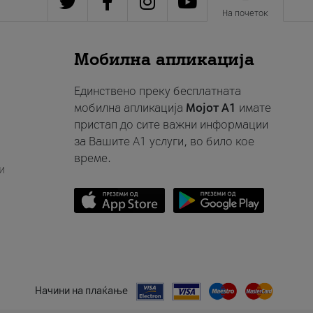
На почеток
Мобилна апликација
Единствено преку бесплатната
мобилна апликација
Мојот A1
имате
пристап до сите важни информации
за Вашите A1 услуги, во било кое
време.
и
Начини на плаќање