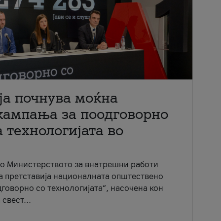
ја почнува моќна
кампања за поодговорно
 технологијата во
со Министерството за внатрешни работи
ја претставија националната општествено
говорно со технологијата“, насочена кон
свест...