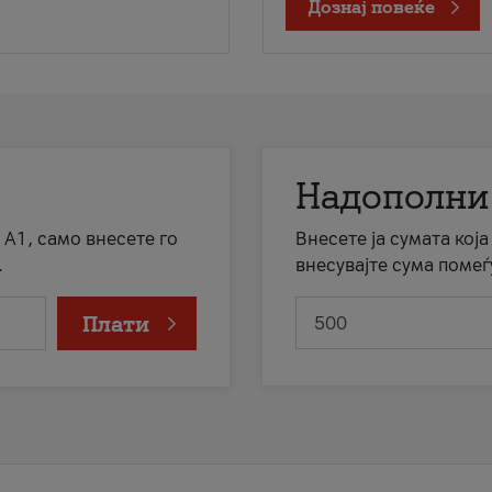
Дознај повеќе
Надополни
 А1, само внесете го
Внесете ја сумата кој
.
внесувајте сума помеѓ
Плати