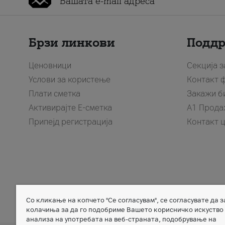
Брзи линкови
Подд
Ценовници
Секција 
Услови за користење
Контакт 
Плати сметка
Закажи б
Активирајте Е-сметка
A1 Прода
Припејд регистрација
Контакт 
Со кликање на копчето "Се согласувам", се согласувате да 
Member of
колачиња за да го подобриме Вашето корисничко искуство
анализа на употребата на веб-страната, подобрување на