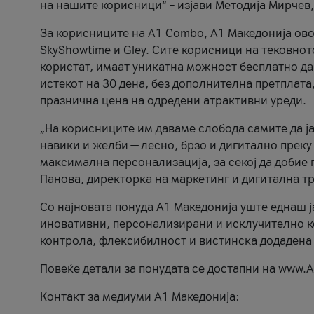
на нашите корисници“ – изјави Методија Мирчев
За корисниците на A1 Combo, А1 Македонија овоз
SkyShowtime и Gley. Сите корисници на тековно
користат, имаат уникатна можност бесплатно да 
истекот на 30 дена, без дополнителна претплата
празнична цена на одредени атрактивни уреди.
„На корисниците им даваме слобода самите да ја
навики и желби — лесно, брзо и дигитално преку
максимална персонализација, за секој да добие 
Панова, директорка на маркетинг и дигитална т
Со најновата понуда А1 Македонија уште еднаш ј
иновативни, персонализирани и исклучително к
контрола, флексибилност и вистинска додадена
Повеќе детали за понудата се достапни на www.А
Контакт за медиуми А1 Македонија: