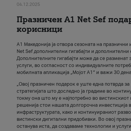
04.12.2025
Празничен A1 Net Sеf пода
корисници
А1 Македонија ја отвора сезоната на празнични
Net Sef дополнителни гигабајти и дополнителни
Дополнителните гигабајти може да се разменат з
услуги, во согласност со индивидуалните потреб
мобилната апликација „Мојот А1“ и важи 30 дена
„Овој празничен подарок е уште една потврда з
стратегијата што доследно ја градиме во контину
токму она што му е најпотребно во вистинскиот 
решенија стои нашата долгорочна инвестиција в
инфраструктурата, како и континуираниот развој
вистински дигитални придобивки. Во овој празни
останува иста, да создаваме технологии и услуг