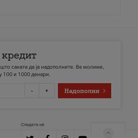
 кредит
а што сакате да ја надополните. Ве молиме,
у 100 и 1000 денари.
-
+
Надополни
Следете нè