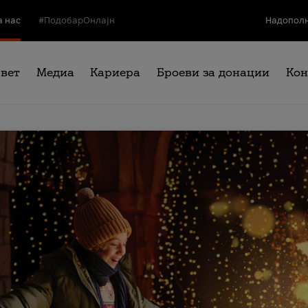
а нас
#ПодобарОнлајн
Надополн
свет
Медиа
Кариера
Броеви за донации
Кон