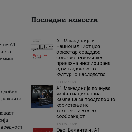
Последни новости
А1 Македонија и
и на A1
Националниот џез
истат.
оркестар создадоа
современа музичка
риминг
приказна инспирирана
од македонското
културно наследство
03.07.2026
A1 Македонија почнува
го добие
моќна национална
д ваквите
кампања за поодговорно
користење на
технологијата во
даваат
сообраќајот
сија
18.05.2026
 вредност
Овој Валентајн, A1