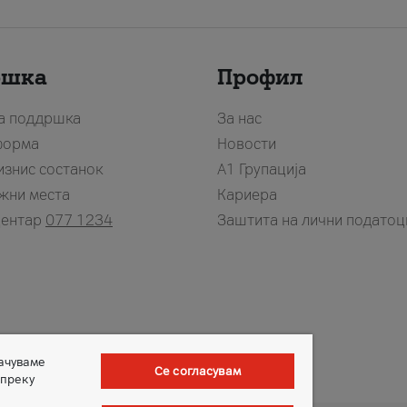
ршка
Профил
за поддршка
За нас
форма
Новости
изнис состанок
А1 Групација
жни места
Кариера
центар
077 1234
Заштита на лични податоц
зачуваме
Се согласувам
 преку