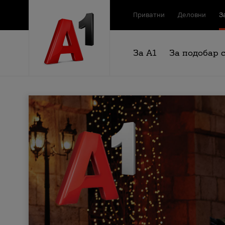
Приватни
Деловни
З
За А1
За подобар 