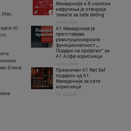
Македонија и 6 скопски
кафулиња ја отворија
, Max,
темата за safe dating
16.02.2026
 една по
А1 Македонија ја
претставува
 со
револуционерната
функционалност „
Подари на пријател“ за
оите
А1 Алфа корисници
зможиме
02.02.2026
ави Елена
Празничен A1 Net Sеf
подарок од А1
Македонија за сите
корисници
лема
04.12.2025