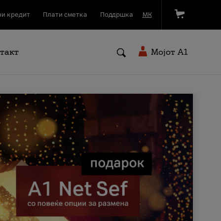
и кредит
Плати сметка
Поддршка
МК
такт
Мојот A1