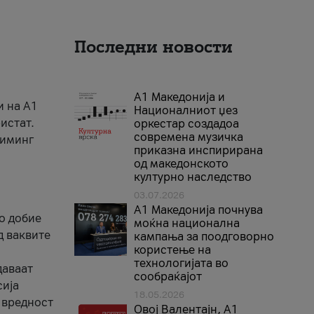
Последни новости
А1 Македонија и
и на A1
Националниот џез
истат.
оркестар создадоа
современа музичка
риминг
приказна инспирирана
од македонското
културно наследство
03.07.2026
A1 Македонија почнува
го добие
моќна национална
д ваквите
кампања за поодговорно
користење на
технологијата во
даваат
сообраќајот
сија
18.05.2026
 вредност
Овој Валентајн, A1