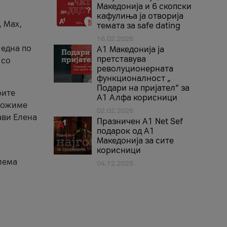
Македонија и 6 скопски
кафулиња ја отворија
, Max,
темата за safe dating
16.02.2026
 една по
А1 Македонија ја
претставува
 со
револуционерната
функционалност „
Подари на пријател“ за
оите
А1 Алфа корисници
зможиме
02.02.2026
ави Елена
Празничен A1 Net Sеf
подарок од А1
Македонија за сите
корисници
лема
04.12.2025