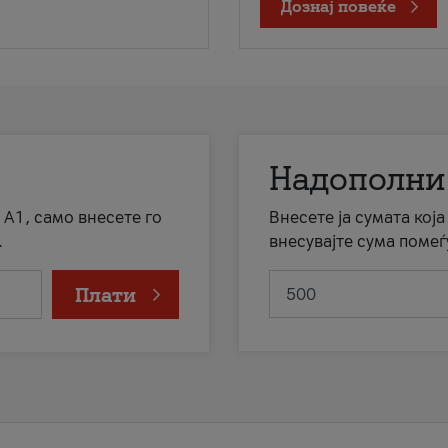
Дознај повеќе
Надополни
 А1, само внесете го
Внесете ја сумата кој
.
внесувајте сума помеѓ
Плати