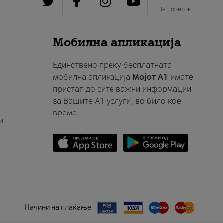
На почеток
Мобилна апликација
Единствено преку бесплатната
мобилна апликација
Мојот A1
имате
пристап до сите важни информации
за Вашите A1 услуги, во било кое
време.
и
Начини на плаќање