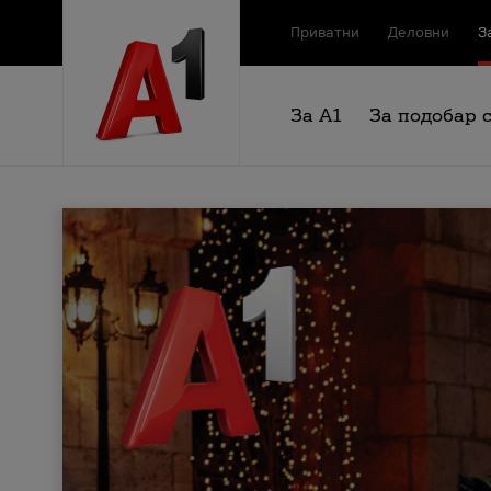
Приватни
Деловни
З
За А1
За подобар 