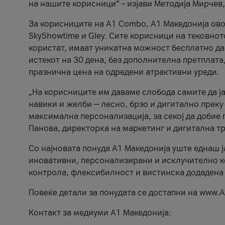
на нашите корисници“ – изјави Методија Мирчев
За корисниците на A1 Combo, А1 Македонија овоз
SkyShowtime и Gley. Сите корисници на тековно
користат, имаат уникатна можност бесплатно да 
истекот на 30 дена, без дополнителна претплата
празнична цена на одредени атрактивни уреди.
„На корисниците им даваме слобода самите да ја
навики и желби — лесно, брзо и дигитално преку
максимална персонализација, за секој да добие 
Панова, директорка на маркетинг и дигитална т
Со најновата понуда А1 Македонија уште еднаш ј
иновативни, персонализирани и исклучително к
контрола, флексибилност и вистинска додадена
Повеќе детали за понудата се достапни на www.А
Контакт за медиуми А1 Македонија: