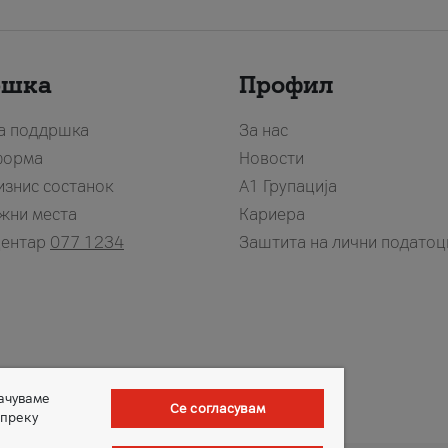
ршка
Профил
за поддршка
За нас
форма
Новости
изнис состанок
А1 Групација
жни места
Кариера
центар
077 1234
Заштита на лични податоц
зачуваме
Се согласувам
 преку