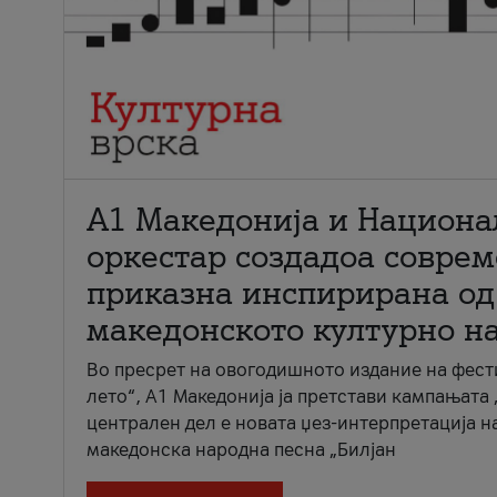
А1 Македонија и Национа
оркестар создадоа совре
приказна инспирирана од
македонското културно н
Во пресрет на овогодишното издание на фест
лето“, А1 Македонија ја претстави кампањата 
централен дел е новата џез-интерпретација н
македонска народна песна „Билјан