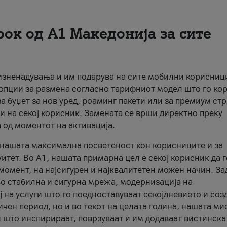
рок од А1 Македонија за сите
 изненадувања и им подарува на сите мобилни корисниц
 опции за размена согласно тарифниот модел што го кор
а буџет за нов уред, роаминг пакети или за премиум ст
и на секој корисник. Замената се врши директно преку
 од моментот на активација.
а нашата максимална посветеност кон корисниците и за
итет. Во А1, нашата примарна цел е секој корисник да 
момент, на најсигурен и најквалитетен можен начин. За
о стабилна и сигурна мрежа, модернизација на
 на услуги што го поедноставуваат секојдневието и соз
чен период, но и во текот на целата година, нашата ми
и што инспирираат, поврзуваат и им додаваат вистинска