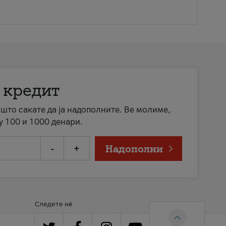
 кредит
а што сакате да ја надополните. Ве молиме,
у 100 и 1000 денари.
-
+
Надополни
Следете нè