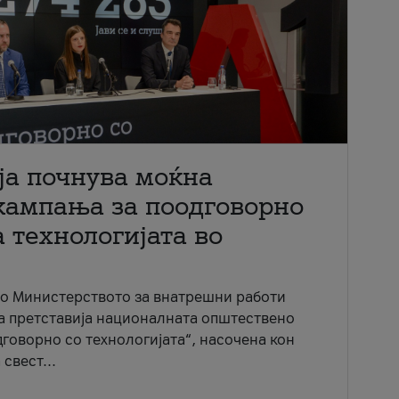
ја почнува моќна
кампања за поодговорно
 технологијата во
со Министерството за внатрешни работи
ја претставија националната општествено
говорно со технологијата“, насочена кон
свест...