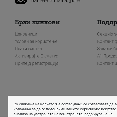
Брзи линкови
Подд
Ценовници
Секција 
Услови за користење
Контакт 
Плати сметка
Закажи б
Активирајте Е-сметка
A1 Прода
Припејд регистрација
Контакт 
Со кликање на копчето "Се согласувам", се согласувате да 
Member of
колачиња за да го подобриме Вашето корисничко искуство
анализа на употребата на веб-страната, подобрување на