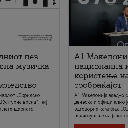
лниот џез
A1 Македони
мена музичка
национална 
користење на
аследство
сообраќајот
ивалот „Охридско
A1 Македонија заедно 
„Културна врска“, чиј
денеска и официјално 
а легендарната
одговорна кампања „Од
подигнување на јавната 