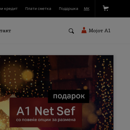
и кредит
Плати сметка
Поддршка
МК
такт
Мојот A1