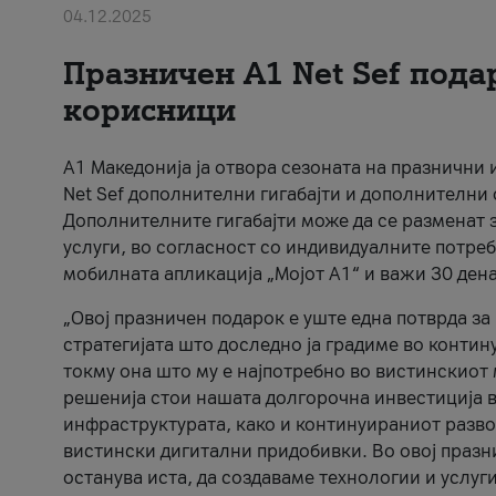
04.12.2025
Празничен A1 Net Sеf пода
корисници
А1 Македонија ја отвора сезоната на празнични
Net Sef дополнителни гигабајти и дополнителни
Дополнителните гигабајти може да се разменат з
услуги, во согласност со индивидуалните потреб
мобилната апликација „Мојот А1“ и важи 30 дена
„Овој празничен подарок е уште една потврда з
стратегијата што доследно ја градиме во контину
токму она што му е најпотребно во вистинскиот 
решенија стои нашата долгорочна инвестиција в
инфраструктурата, како и континуираниот развој
вистински дигитални придобивки. Во овој празни
останува иста, да создаваме технологии и услуг