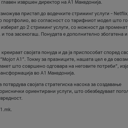
, главен извршен директор на А1 Македонија.
можува пристап до водечките стриминг услуги – Netflix
то портфолио, во согласност со тарифниот модел што го
изберат до 2 стриминг услуги, со можност да променат
, и тоа засекогаш. Понудата е дополнително збогатена и
 креираат својата понуда и да ја приспособат според св
 “Мојот А1”. Токму за празниците, нашата цел е да ово
пакет што совршено одговара на неговите потреби“, изј
рансформација во А1 Македонија.
а потврдува својата стратегиска насока за создавање
ориснички ориентирани услуги, што обезбедуваат пого
 вредност.
1.mk.