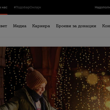
а нас
#ПодобарОнлајн
Надополн
свет
Медиа
Кариера
Броеви за донации
Кон