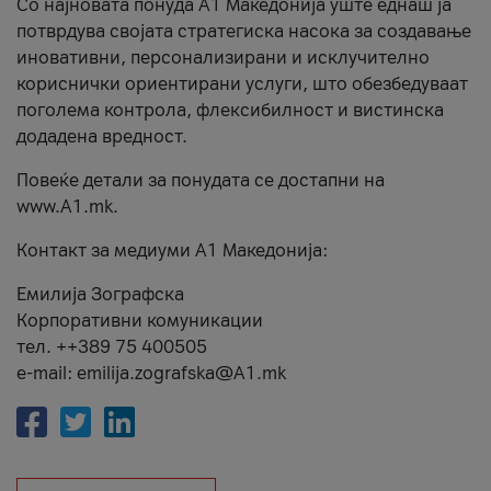
Со најновата понуда А1 Македонија уште еднаш ја
потврдува својата стратегиска насока за создавање
иновативни, персонализирани и исклучително
кориснички ориентирани услуги, што обезбедуваат
поголема контрола, флексибилност и вистинска
додадена вредност.
Повеќе детали за понудата се достапни на
www.А1.mk.
Контакт за медиуми А1 Македонија:
Емилија Зографска
Корпоративни комуникации
тел. ++389 75 400505
e-mail: emilija.zografska@A1.mk