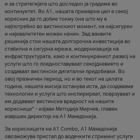
и за стратегијата што доследно ја градиме во
континуитет. Во А1, нашата примарна цел е секој
корисник да го добие токму она што му е
најпотребно во вистинскиот момент, на најсигурен
и најквалитетен можен начин. Зад ваквите
решенија стои нашата долгорочна инвестиција во
стабилна и сигурна мрежа, модернизација на
инфраструктурата, како и континуираниот развој на
услуги што го поедноставуваат секојдневието и
создаваат вистински дигитални придобивки. Во
овој празничен период, но и во текот на целата
година, нашата мисија останува иста, да создаваме
технологии и услуги што инспирираат, поврзуваат и
им додаваат вистинска вредност на нашите
корисници“ – изјави Методија Мирчев, главен
извршен директор на А1 Македонија.
За корисниците на A1 Combo, А1 Македонија
овозможува пристап до водечките стриминг услуги