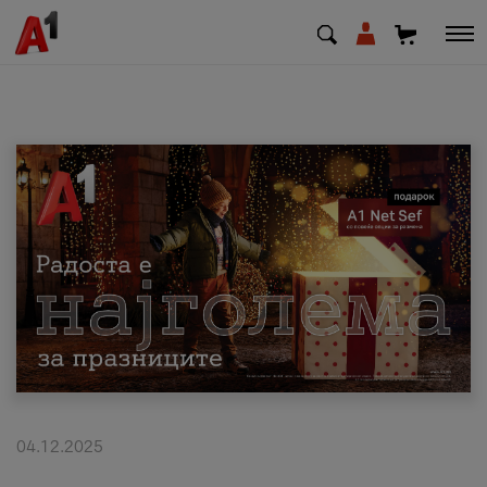
МК
EN
SQ
Приватни
Деловни
Поддршка
Надополни кредит
04.12.2025
Плати сметка