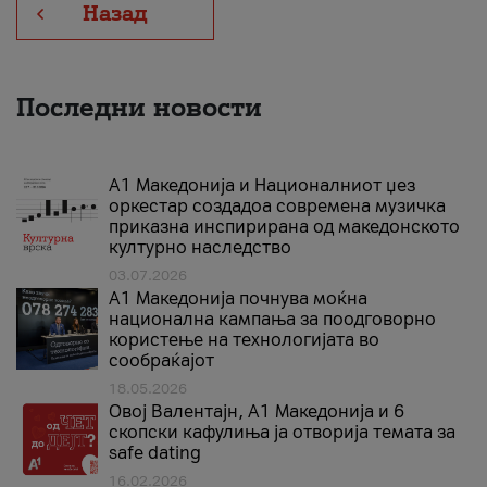
Назад
Последни новости
А1 Македонија и Националниот џез
оркестар создадоа современа музичка
приказна инспирирана од македонското
културно наследство
03.07.2026
A1 Македонија почнува моќна
национална кампања за поодговорно
користење на технологијата во
сообраќајот
18.05.2026
Овој Валентајн, A1 Македонија и 6
скопски кафулиња ја отворија темата за
safe dating
16.02.2026