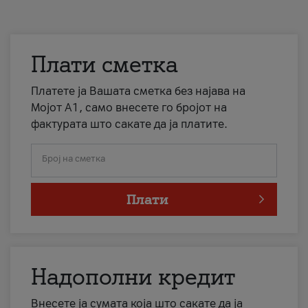
Плати сметка
Платете ја Вашата сметка без најава на
Мојот А1, само внесете го бројот на
фактурата што сакате да ја платите.
Број на сметка
Плати
Надополни кредит
Внесете ја сумата која што сакате да ја