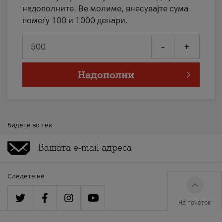
надополните. Ве молиме, внесувајте сума
помеѓу 100 и 1000 денари.
-
+
Надополни
Бидете во тек
Следете нè
На почеток