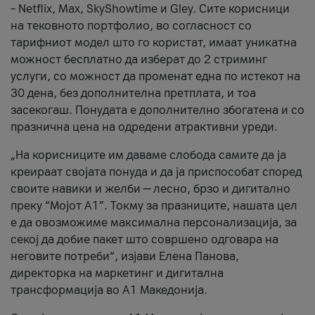
– Netflix, Max, SkyShowtime и Gley. Сите корисници
на тековното портфолио, во согласност со
тарифниот модел што го користат, имаат уникатна
можност бесплатно да изберат до 2 стриминг
услуги, со можност да променат една по истекот на
30 дена, без дополнителна претплата, и тоа
засекогаш. Понудата е дополнително збогатена и со
празнична цена на одредени атрактивни уреди.
„На корисниците им даваме слобода самите да ја
креираат својата понуда и да ја приспособат според
своите навики и желби — лесно, брзо и дигитално
преку “Мојот А1”. Токму за празниците, нашата цел
е да овозможиме максимална персонализација, за
секој да добие пакет што совршено одговара на
неговите потреби“, изјави Елена Панова,
директорка на маркетинг и дигитална
трансформација во А1 Македонија.