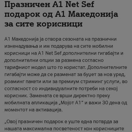
Празничен A1 Net Sеf
За нас
подарок од А1 Македонија
за сите корисници
#ПодобарОнлајн
А1 Македонија ја отвора сезоната на празнични
изненадувања и им подарува на сите мобилни
корисници на A1 Net Sef дополнителни гигабајти и
дополнителни опции за размена согласно
тарифниот модел што го користат. Дополнителните
гигабајти може да се разменат за буџет за нов уред,
роаминг пакети или за премиум стриминг услуги, во
согласност со индивидуалните потреби на секој
корисник. Замената се врши директно преку
мобилната апликација „Мојот А1“ и важи 30 дена од
моментот на активација.
„Овој празничен подарок е уште една потврда за
нашата максимална посветеност кон корисниците