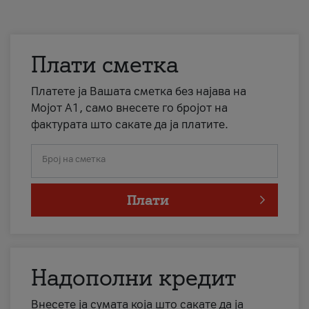
Плати сметка
Платете ја Вашата сметка без најава на
Мојот А1, само внесете го бројот на
фактурата што сакате да ја платите.
Број на сметка
Плати
Надополни кредит
Внесете ја сумата која што сакате да ја