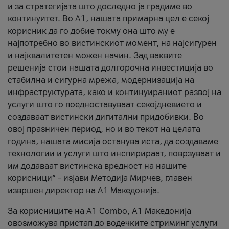
и за стратегијата што доследно ја градиме во
континуитет. Во А1, нашата примарна цел е секој
корисник да го добие токму она што му е
најпотребно во вистинскиот момент, на најсигурен
и најквалитетен можен начин. Зад ваквите
решенија стои нашата долгорочна инвестиција во
стабилна и сигурна мрежа, модернизација на
инфраструктурата, како и континуираниот развој на
услуги што го поедноставуваат секојдневието и
создаваат вистински дигитални придобивки. Во
овој празничен период, но и во текот на целата
година, нашата мисија останува иста, да создаваме
технологии и услуги што инспирираат, поврзуваат и
им додаваат вистинска вредност на нашите
корисници“ – изјави Методија Мирчев, главен
извршен директор на А1 Македонија.
За корисниците на A1 Combo, А1 Македонија
овозможува пристап до водечките стриминг услуги