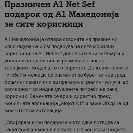
Празничен A1 Net Sеf
За нас
подарок од А1 Македонија
за сите корисници
#ПодобарОнлајн
А1 Македонија ја отвора сезоната на празнични
изненадувања и им подарува на сите мобилни
корисници на A1 Net Sef дополнителни гигабајти и
дополнителни опции за размена согласно
тарифниот модел што го користат. Дополнителните
гигабајти може да се разменат за буџет за нов уред,
роаминг пакети или за премиум стриминг услуги, во
согласност со индивидуалните потреби на секој
корисник. Замената се врши директно преку
мобилната апликација „Мојот А1“ и важи 30 дена од
моментот на активација.
„Овој празничен подарок е уште една потврда за
нашата максимална посветеност кон корисниците