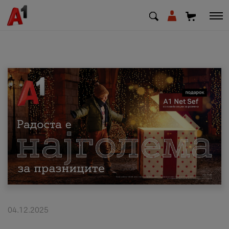
МК
EN
SQ
Приватни
Деловни
Поддршка
Надополни кредит
04.12.2025
Плати сметка