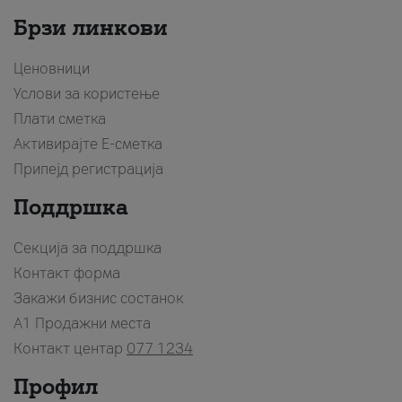
Брзи линкови
Ценовници
Услови за користење
Плати сметка
Активирајте Е-сметка
Припејд регистрација
Поддршка
Секција за поддршка
Контакт форма
Закажи бизнис состанок
A1 Продажни места
Контакт центар
077 1234
Профил