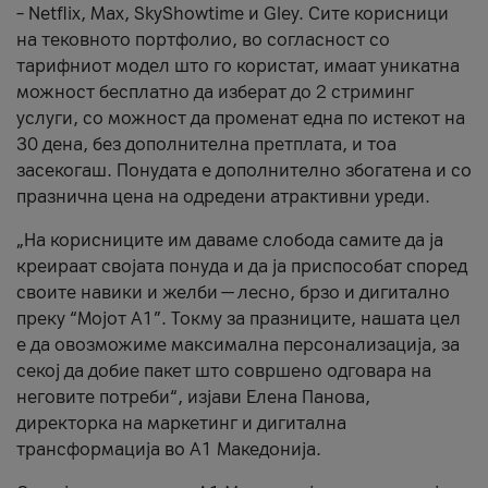
– Netflix, Max, SkyShowtime и Gley. Сите корисници
на тековното портфолио, во согласност со
тарифниот модел што го користат, имаат уникатна
можност бесплатно да изберат до 2 стриминг
услуги, со можност да променат една по истекот на
30 дена, без дополнителна претплата, и тоа
засекогаш. Понудата е дополнително збогатена и со
празнична цена на одредени атрактивни уреди.
„На корисниците им даваме слобода самите да ја
креираат својата понуда и да ја приспособат според
своите навики и желби — лесно, брзо и дигитално
преку “Мојот А1”. Токму за празниците, нашата цел
е да овозможиме максимална персонализација, за
секој да добие пакет што совршено одговара на
неговите потреби“, изјави Елена Панова,
директорка на маркетинг и дигитална
трансформација во А1 Македонија.