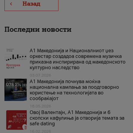
Назад
Последни новости
А1 Македонија и Националниот џез
оркестар создадоа современа музичка
приказна инспирирана од македонското
културно наследство
03.07.2026
A1 Македонија почнува моќна
национална кампања за поодговорно
користење на технологијата во
сообраќајот
18.05.2026
Овој Валентајн, A1 Македонија и 6
скопски кафулиња ја отворија темата за
safe dating
16.02.2026