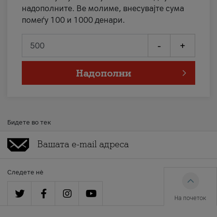
надополните. Ве молиме, внесувајте сума
помеѓу 100 и 1000 денари.
-
+
Надополни
Бидете во тек
Следете нè
На почеток