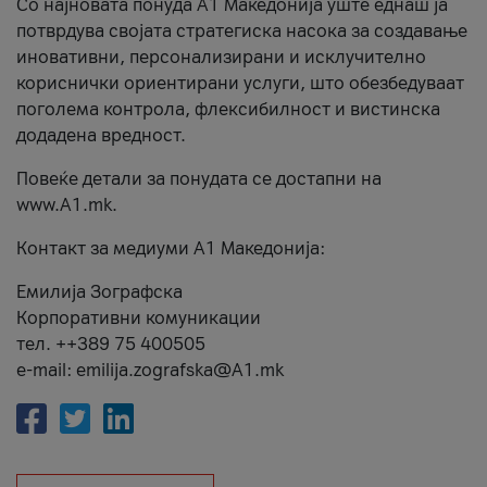
Со најновата понуда А1 Македонија уште еднаш ја
потврдува својата стратегиска насока за создавање
иновативни, персонализирани и исклучително
кориснички ориентирани услуги, што обезбедуваат
поголема контрола, флексибилност и вистинска
додадена вредност.
Повеќе детали за понудата се достапни на
www.А1.mk.
Контакт за медиуми А1 Македонија:
Емилија Зографска
Корпоративни комуникации
тел. ++389 75 400505
e-mail: emilija.zografska@A1.mk