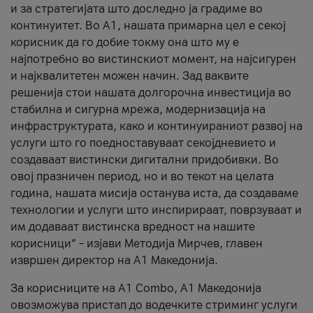
и за стратегијата што доследно ја градиме во
континуитет. Во А1, нашата примарна цел е секој
корисник да го добие токму она што му е
најпотребно во вистинскиот момент, на најсигурен
и најквалитетен можен начин. Зад ваквите
решенија стои нашата долгорочна инвестиција во
стабилна и сигурна мрежа, модернизација на
инфраструктурата, како и континуираниот развој на
услуги што го поедноставуваат секојдневието и
создаваат вистински дигитални придобивки. Во
овој празничен период, но и во текот на целата
година, нашата мисија останува иста, да создаваме
технологии и услуги што инспирираат, поврзуваат и
им додаваат вистинска вредност на нашите
корисници“ – изјави Методија Мирчев, главен
извршен директор на А1 Македонија.
За корисниците на A1 Combo, А1 Македонија
овозможува пристап до водечките стриминг услуги