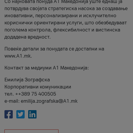
Со најновата понуда А1 Македонија уште еднаш ја
потврдува својата стратегиска насока за создавање
иновативни, персонализирани и исклучително
кориснички ориентирани услуги, што обезбедуваат
поголема контрола, флексибилност и вистинска
додадена вредност.
Повеќе детали за понудата се достапни на
www.А1.mk.
Контакт за медиуми А1 Македонија:
Емилија Зографска
Корпоративни комуникации
тел. ++389 75 400505
e-mail: emilija.zografska@A1.mk