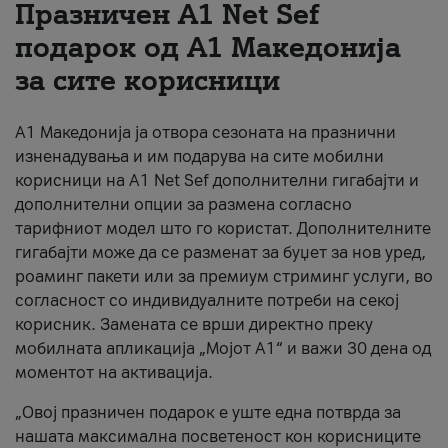
Празничен A1 Net Sеf
За нас
подарок од А1 Македонија
за сите корисници
#ПодобарОнлајн
А1 Македонија ја отвора сезоната на празнични
изненадувања и им подарува на сите мобилни
корисници на A1 Net Sef дополнителни гигабајти и
дополнителни опции за размена согласно
тарифниот модел што го користат. Дополнителните
гигабајти може да се разменат за буџет за нов уред,
роаминг пакети или за премиум стриминг услуги, во
согласност со индивидуалните потреби на секој
корисник. Замената се врши директно преку
мобилната апликација „Мојот А1“ и важи 30 дена од
моментот на активација.
„Овој празничен подарок е уште една потврда за
нашата максимална посветеност кон корисниците