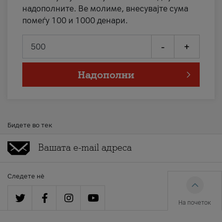
надополните. Ве молиме, внесувајте сума
помеѓу 100 и 1000 денари.
-
+
Надополни
Бидете во тек
Следете нè
На почеток