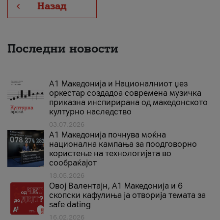
Назад
Последни новости
А1 Македонија и Националниот џез
оркестар создадоа современа музичка
приказна инспирирана од македонското
културно наследство
03.07.2026
A1 Македонија почнува моќна
национална кампања за поодговорно
користење на технологијата во
сообраќајот
18.05.2026
Овој Валентајн, A1 Македонија и 6
скопски кафулиња ја отворија темата за
safe dating
16.02.2026