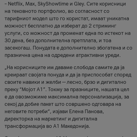
– Netflix, Max, SkyShowtime и Gley. Сите корисници
на тековното портфолио, во согласност со
тарифниот модел што го користат, имаат уникатна
можност бесплатно да изберат до 2 стриминг
услуги, со можност да променат една по истекот на
30 дена, без дополнителна претплата, и тоа
засекогаш. Понудата е дополнително збогатена и со
празнична цена на одредени атрактивни уреди.
„На корисниците им даваме слобода самите да ја
креираат својата понуда и да ја приспособат според
своите навики и желби — лесно, брзо и дигитално
преку “Мојот А1”. Токму за празниците, нашата цел
е да овозможиме максимална персонализација, за
секој да добие пакет што совршено одговара на
неговите потреби“, изјави Елена Панова,
директорка на маркетинг и дигитална
трансформација во А1 Македонија.