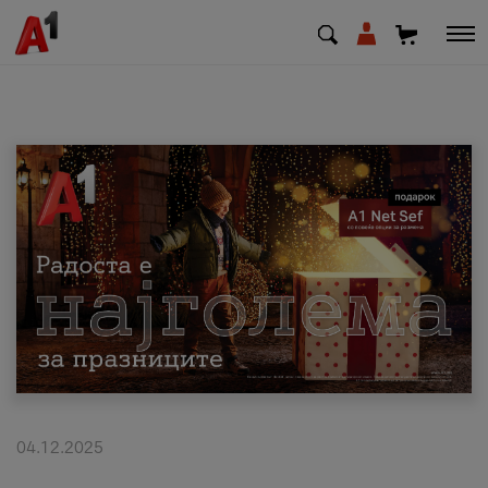
МК
EN
SQ
Приватни
Деловни
Поддршка
Надополни кредит
04.12.2025
Плати сметка