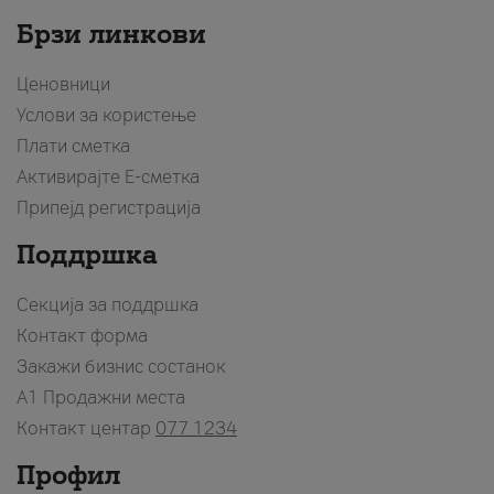
Брзи линкови
Ценовници
Услови за користење
Плати сметка
Активирајте Е-сметка
Припејд регистрација
Поддршка
Секција за поддршка
Контакт форма
Закажи бизнис состанок
A1 Продажни места
Контакт центар
077 1234
Профил