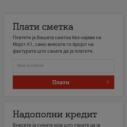
Плати сметка
Платете ја Вашата сметка без најава на
Мојот А1, само внесете го бројот на
фактурата што сакате да ја платите.
Број на сметка
Плати
Надополни кредит
Внесете ја сумата која што сакате да ја