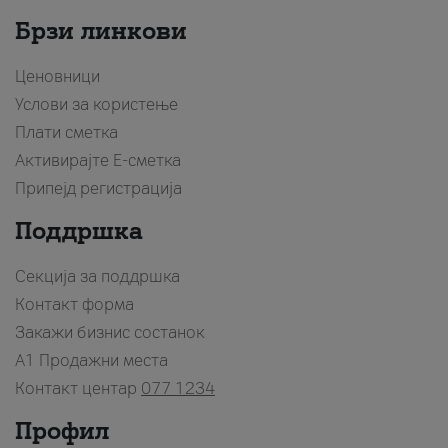
Брзи линкови
Ценовници
Услови за користење
Плати сметка
Активирајте Е-сметка
Припејд регистрација
Поддршка
Секција за поддршка
Контакт форма
Закажи бизнис состанок
A1 Продажни места
Контакт центар
077 1234
Профил