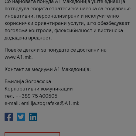
Со најновата понуда А1 Македонија уште еднаш ја
потврдува својата стратегиска насока за создавање
иновативни, персонализирани и исклучително
кориснички ориентирани услуги, што обезбедуваат
поголема контрола, флексибилност и вистинска
додадена вредност.
Повеќе детали за понудата се достапни на
www.А1.mk.
Контакт за медиуми А1 Македонија:
Емилија Зографска
Корпоративни комуникации
тел. ++389 75 400505
e-mail: emilija.zografska@A1.mk