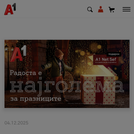
МК
EN
SQ
Приватни
Деловни
Поддршка
Надополни кредит
04.12.2025
Плати сметка