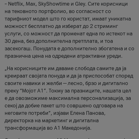
– Netflix, Max, SkyShowtime и Gley. Сите корисници
на тековното портфолио, во согласност со
тарифниот модел што го користат, имаат уникатна
можност бесплатно да изберат до 2 стриминг
услуги, со можност да променат една по истекот на
30 дена, без дополнителна претплата, и тоа
засекогаш. Понудата е дополнително збогатена и со
празнична цена на одредени атрактивни уреди.
„На корисниците им даваме слобода самите да ја
креираат својата понуда и да ја приспособат според
своите навики и желби — лесно, брзо и дигитално
преку “Мојот А1”. Токму за празниците, нашата цел
е да овозможиме максимална персонализација, за
секој да добие пакет што совршено одговара на
неговите потреби“, изјави Елена Панова,
директорка на маркетинг и дигитална
трансформација во А1 Македонија.