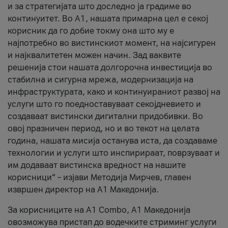
и за стратегијата што доследно ја градиме во
континуитет. Во А1, нашата примарна цел е секој
корисник да го добие токму она што му е
најпотребно во вистинскиот момент, на најсигурен
и најквалитетен можен начин. Зад ваквите
решенија стои нашата долгорочна инвестиција во
стабилна и сигурна мрежа, модернизација на
инфраструктурата, како и континуираниот развој на
услуги што го поедноставуваат секојдневието и
создаваат вистински дигитални придобивки. Во
овој празничен период, но и во текот на целата
година, нашата мисија останува иста, да создаваме
технологии и услуги што инспирираат, поврзуваат и
им додаваат вистинска вредност на нашите
корисници“ – изјави Методија Мирчев, главен
извршен директор на А1 Македонија.
За корисниците на A1 Combo, А1 Македонија
овозможува пристап до водечките стриминг услуги