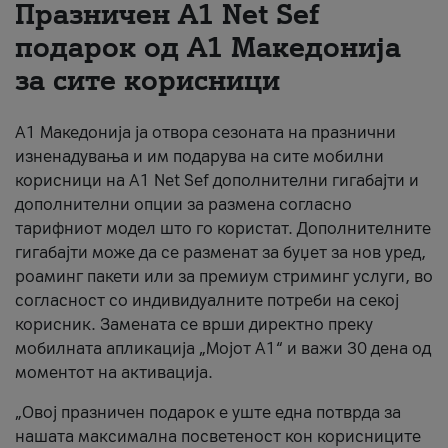
Празничен A1 Net Sеf
За нас
подарок од А1 Македонија
за сите корисници
#ПодобарОнлајн
А1 Македонија ја отвора сезоната на празнични
изненадувања и им подарува на сите мобилни
корисници на A1 Net Sef дополнителни гигабајти и
дополнителни опции за размена согласно
тарифниот модел што го користат. Дополнителните
гигабајти може да се разменат за буџет за нов уред,
роаминг пакети или за премиум стриминг услуги, во
согласност со индивидуалните потреби на секој
корисник. Замената се врши директно преку
мобилната апликација „Мојот А1“ и важи 30 дена од
моментот на активација.
„Овој празничен подарок е уште една потврда за
нашата максимална посветеност кон корисниците