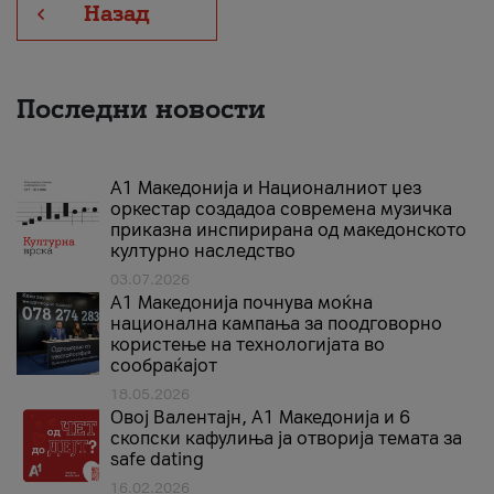
Назад
Последни новости
А1 Македонија и Националниот џез
оркестар создадоа современа музичка
приказна инспирирана од македонското
културно наследство
03.07.2026
A1 Македонија почнува моќна
национална кампања за поодговорно
користење на технологијата во
сообраќајот
18.05.2026
Овој Валентајн, A1 Македонија и 6
скопски кафулиња ја отворија темата за
safe dating
16.02.2026