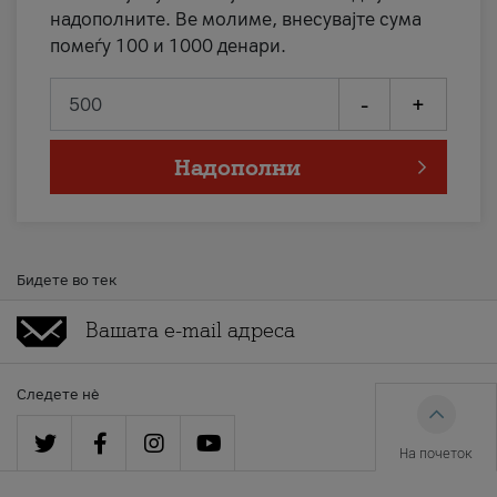
надополните. Ве молиме, внесувајте сума
помеѓу 100 и 1000 денари.
-
+
Надополни
Бидете во тек
Следете нè
На почеток